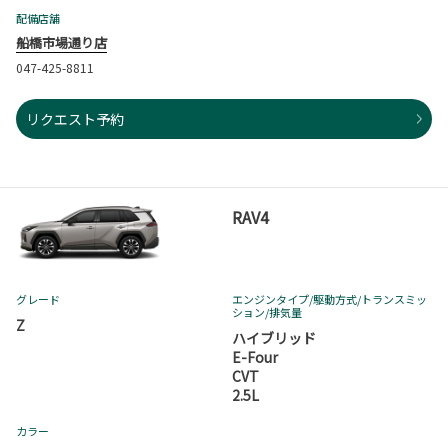
配備店舗
船橋市場通り店
047-425-8811
リクエスト予約
RAV4
グレード
エンジンタイプ
/駆動方式/
トランスミッ
ション
/排気量
Z
ハイブリッド
E-Four
CVT
2.5L
カラー