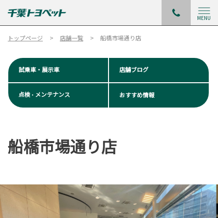
MENU
トップページ
店舗一覧
船橋市場通り店
試乗車・展示車
店舗ブログ
点検
メンテナンス
おすすめ情報
・
船橋市場通り店