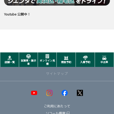
Youtube 公開中！
試乗車・展示
オンライン見
店舗一覧
商談予約
入庫予約
中古車
車
積
サイトマップ
取り扱い車種一覧
即納可能！在庫車一覧
HOT!
ご利用にあたって
オススメ車種TOP3
NEW!
納期情報
リコール情報