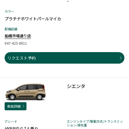
-
カラー
プラチナホワイトパールマイカ
配備店舗
船橋市場通り店
047-425-8811
リクエスト予約
シエンタ
車両詳細
グレード
エンジンタイプ
/駆動方式/
トランスミッ
ション
/排気量
HYBRID G 7人乗り