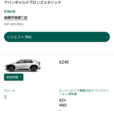
アバンギャルドブロンズメタリック
配備店舗
船橋市場通り店
047-425-8811
リクエスト予約
bZ4X
車両詳細
グレード
エンジンタイプ
/駆動方式/
トランスミッ
ション
/排気量
Z
BEV
4WD
-