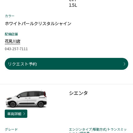
1.5L
カラー
ホワイトパールクリスタルシャイン
配備店舗
花見川店
043-257-7111
リクエスト予約
シエンタ
車両詳細
グレード
エンジンタイプ
/駆動方式/
トランスミッ
ション
/排気量