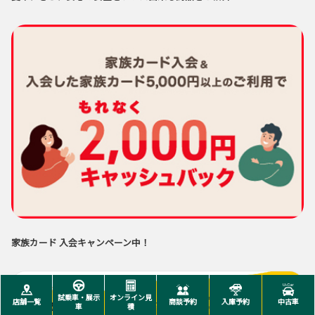
家族カード 入会キャンペーン中！
試乗車・展示
オンライン見
店舗一覧
商談予約
入庫予約
中古車
車
積