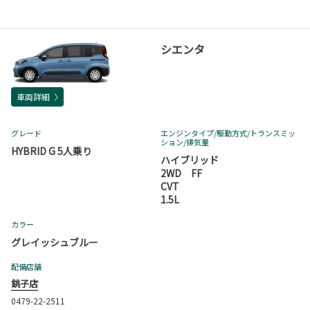
シエンタ
車両詳細
グレード
エンジンタイプ
/駆動方式/
トランスミッ
ション
/排気量
HYBRID G 5人乗り
ハイブリッド
2WD FF
CVT
1.5L
カラー
グレイッシュブルー
配備店舗
銚子店
0479-22-2511