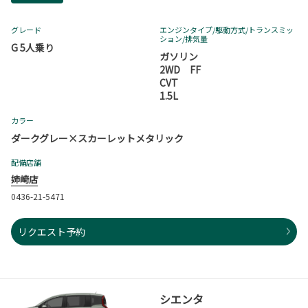
グレード
エンジンタイプ
/駆動方式/
トランスミッ
ション
/排気量
G 5人乗り
ガソリン
2WD FF
CVT
1.5L
カラー
ダークグレー×スカーレットメタリック
配備店舗
姉崎店
0436-21-5471
リクエスト予約
シエンタ