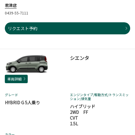
君津店
0439-55-7111
リクエスト予約
シエンタ
車両詳細
グレード
エンジンタイプ
/駆動方式/
トランスミッ
ション
/排気量
HYBRID G 5人乗り
ハイブリッド
2WD FF
CVT
1.5L
カラー