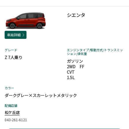
シエンタ
車両詳細
グレード
エンジンタイプ
/駆動方式/
トランスミッ
ション
/排気量
Z 7人乗り
ガソリン
2WD FF
CVT
1.5L
カラー
ダークグレー×スカーレットメタリック
配備店舗
松ケ丘店
043-261-6121