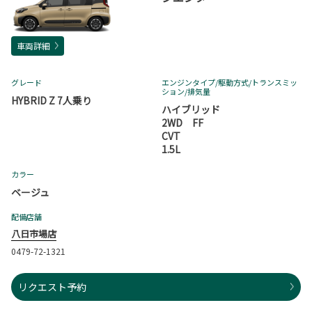
車両詳細
グレード
エンジンタイプ
/駆動方式/
トランスミッ
ション
/排気量
HYBRID Z 7人乗り
ハイブリッド
2WD FF
CVT
1.5L
カラー
ベージュ
配備店舗
八日市場店
0479-72-1321
リクエスト予約