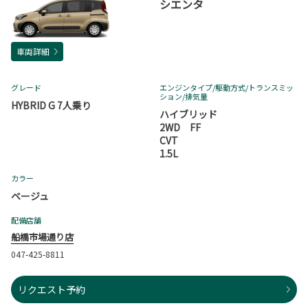
シエンタ
車両詳細
グレード
エンジンタイプ
/駆動方式/
トランスミッ
ション
/排気量
HYBRID G 7人乗り
ハイブリッド
2WD FF
CVT
1.5L
カラー
ベージュ
配備店舗
船橋市場通り店
047-425-8811
リクエスト予約