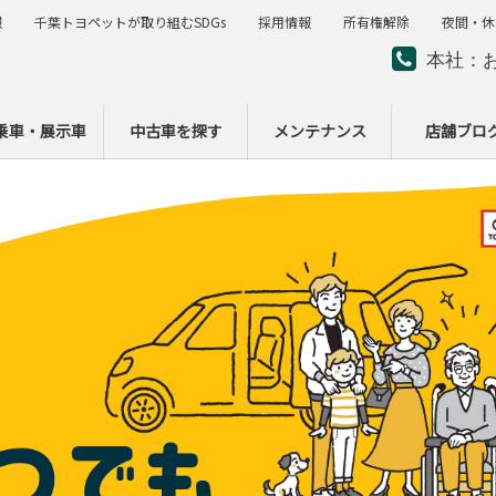
報
千葉トヨペットが取り組むSDGs
採用情報
所有権解除
夜間・休
本社：
夜間・
ー
乗車・展示車
中古車を探す
メンテナンス
店舗ブロ