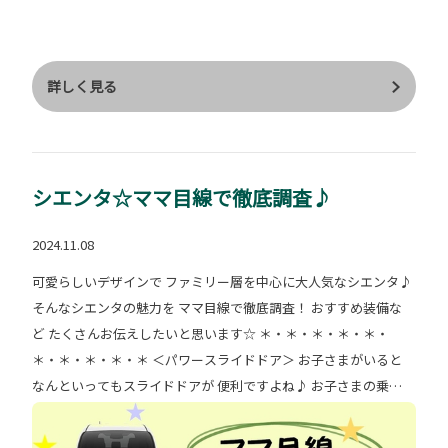
いクルマの価値を提供✨ ⚠ 架装に伴う留意事項 ⚠ 後席部分
を架装し２人乗り仕様 持込登録４ナンバー区分に変更 荷室の利
用は駐車時のみ 架装部分の復元は不可 架装部分の保証は(株)トヨ
タカスタマイジング＆ディベロップメント 登録から１年間または
詳しく見る
走行距離２万kmまで ▲写真はシエンタＪＵＮＯ(２人乗り・ベー
ス車両はＺハイブリッド車２ＷＤ) 詳しくはスタッフまで☺
シエンタ☆ママ目線で徹底調査♪
2024.11.08
可愛らしいデザインで ファミリー層を中心に大人気なシエンタ♪
そんなシエンタの魅力を ママ目線で徹底調査！ おすすめ装備な
ど たくさんお伝えしたいと思います☆ ＊・＊・＊・＊・＊・
＊・＊・＊・＊・＊ ＜パワースライドドア＞ お子さまがいると
なんといってもスライドドアが 便利ですよね♪ お子さまの乗せ
降ろしだけでなく 隣のクルマへのドアパンチも 心配ありませ
ん！ （Ｘは助手席側のみとなります） さらに２列目には 乗降用