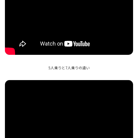
?rel=0&" frameborder="0" allow="autoplay; encrypted
-media" allowfullscreen>
5人乗りと7人乗りの違い