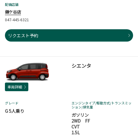
配備店舗
鎌ケ谷店
047-445-6321
リクエスト予約
シエンタ
車両詳細
グレード
エンジンタイプ
/駆動方式/
トランスミッ
ション
/排気量
G 5人乗り
ガソリン
2WD FF
CVT
1.5L