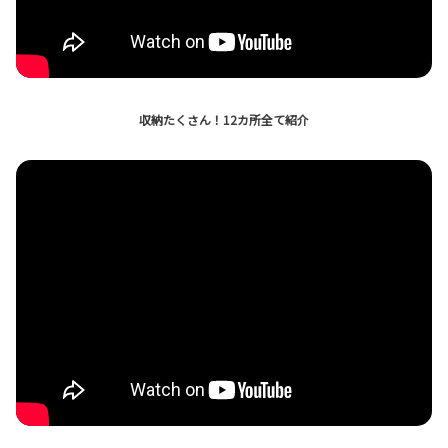
?rel=0&" frameborder="0" allow="autoplay; encrypted
-media" allowfullscreen>
収納たくさん！12カ所全て紹介
?rel=0&" frameborder="0" allow="autoplay; encrypted
-media" allowfullscreen>