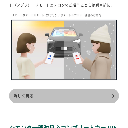
ト​（アプリ）​／リモートエアコンのご紹介 こちらは乗車前に、車
内を快適な温度にすることができる機能☆ 月額220円の有料サー
ビスとなります（2026.07.22時点） 乗車前に、スマホアプリ「M
y TOYOTA＋」であらかじめエアコンを起動することで、乗車時
に車内を快適な温度に！ 冬場には霜取り機能を設定することも可
能。 設定時間を長めにすると、走り出しもスムーズに！ 冬場に
はこの機能とシートヒーターに冷えた心まで癒されました♡ なー
んて( *´艸｀) 投稿日（2026.07.22）のお店の地点での最高気温は
36度予報。 今の季節には冷房に救われます。 車種に​よって​使え
る​機能が​異なります。 ​詳しくは店頭、もしくはトヨタ自動車ホー
ムページをご確認ください。 ＊販売店装着オプションの​リモート
スタートを​装着している​場合は、​ご利用いただけません。​ ＊車両
停止中に​エンジンを​みだりに​稼働させた​場合、​条例に​より、​罰則
詳しく見る
を​受ける​ことがありますので​ご注意ください。​（ご購入の​際は​地
方​自治体の​条例などを​ご確認ください。​） スマートフォンアプリ
上の画面推移はこんな感じ☆↓
シエンタ一部改良＆コンプリートカーJUN