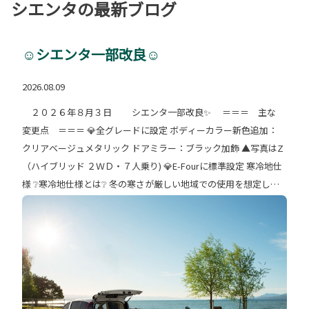
シエンタの最新ブログ
☺シエンタ一部改良☺
2026.08.09
２０２６年８月３日 シエンタ一部改良✨ ＝＝＝ 主な
変更点 ＝＝＝ 💎全グレードに設定 ボディーカラー新色追加：
クリアベージュメタリック ドアミラー：ブラック加飾 ▲写真はZ
（ハイブリッド ２ＷＤ・７人乗り) 💎E-Fourに標準設定 寒冷地仕
様 ❔寒冷地仕様とは❔ 冬の寒さが厳しい地域での使用を想定して
低温時でも 性能や安全性、快適性を保てるよう強化した仕様です
主にヒーターやバッテリーの強化、 ワイパーブレード部分が凍結
などにより硬直して しまわないようにする装置がついています
😄 ☆詳しくはスタッフまで☆