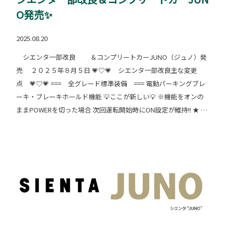
O発売✨
2025.08.20
シエンタ一部改良 ＆コンプリートカーJUNO（ジュノ）発
売 ２０２５年８月５日 💗♡💗 シエンタ一部改良主な変更
点 💗♡💗 === 全グレード標準装備 === 電動パーキングブレ
ーキ・ブレーキホールド機能 💡ここが新しい💡 ※機能をオンの
ままPOWERを切った場合 次回運転開始時にON設定が維持!! ★ レ
ーザークルーズコントロール（全車速追従機能付） ★ ドライバ
ー異常時対応システム ★ プロアクティブドライブングアシスト
機能 ★ オートエアコン ★ ETC2.0+ドライブレコーダー（前後
方）※Xグレード除く ▲写真は電動パーキングブレーキ・ホール
ド機能付き▲ ▲写真はプロアクティブドライブングアシスト機能
イメージ▲ 💗♡💗 コンプリートカーＪＵＮＯ発売 💗♡💗 ===
新設定 === 後席およびラゲージ部分に着脱可能な家具モジュ
ール（積載物） 『持ち運べる部屋』を組み合わせることで 新し