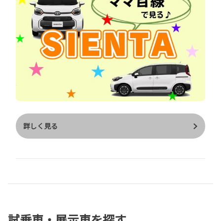
リヤアシストグリップ が付いているので 小さなお子さまでも掴
みながら 安全に乗り降りができます♪ ＜ハンズフリー デュアル
パワースライドドア＞ スマートキーを持っていれば センサー部
に足をかざすだけで スライドドアが自動で開閉します！ お子さ
まを抱っこしているときや 買い物などで両手がふさがっていると
きに 便利な機能ですね♪ （Ｚに標準装備。Ｇにメーカーオプシ
ョン） ＜リヤシートリマインダー＞ お買い物した荷物をリヤシ
ートに 載せることありますよね？ その荷物の置き忘れを検知す
ると エンジンスイッチOFF後 マルチインフォメーションディス
プレイに メッセージが表示されます♪ さらに、そのまま施錠を
詳しく見る
すると ハザードとブザーが複数回鳴ります この機能があればバ
タバタしている時でも うっかり荷物の置き忘れをすることも な
くなりますね♪ ＜天井サーキュレーター＞ 後席にお子さまを乗
せる方必見☆ サーキュレーターで送風することにより 空気を効
率的に循環させ 夏は後席にいるお子さまも汗だくにならず 快適
に過ごせます♪ さらにお好みで 風速や風向きも調整できます
（Ｚ、Ｇにメーカーオプション） ＜後席用サンシェード＞ 直射
試乗車・展示車を探す