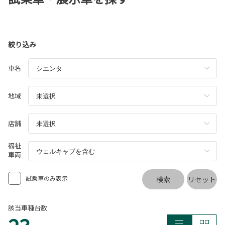
日光を遮り 日射しを気にせず快適にドライブできます 「ママ眩
しい！」と言われても これがあれば安心ですね♪ （Ｚに標準装
備） ＜充電用USB端子(Type-C)＞ 運転席のシートバックに スマ
ホの充電に便利な 充電用USB端子が２つ付いています 長距離ド
絞り込み
ライブで飽きてしまうお子さまに タブレットを充電しながら 動
車名
画を見せることもできます♪ （Ｚ、Ｇに標準装備。Ｘにメーカー
オプション） ＜アクセサリーコンセント (AC100V・1500W)＞ お
地域
子さまがいると万が一の災害など 不安になりますよね？ これが
あれば普段使っている家電を 車内で使うことができるんです！
たとえば電気ケトルで お湯を沸かしてミルクを作ったり 炊飯器
店舗
でご飯を炊くこともできます♪ （ハイブリッド車にメーカーオプ
福祉
ション） ＜サードシートダイブイン機構＞ ７人乗りの場合 サー
車両
ドシートを使わないときは セカンドシートの下に すっきり格納
できます♪ 空間をたっぷり使えるので ベビーカーなど大きな荷
試乗車のみ表示
検索
リセット
物を載せても 余裕があります！ また、跳ね上げ式と違って 運転
中視界が妨げられることもありません☆ ＜燃費の良さ＞ シエン
該当車種台数
タの燃費は ハイブリッドのZグレードで 28.4km/L(WLTCモー