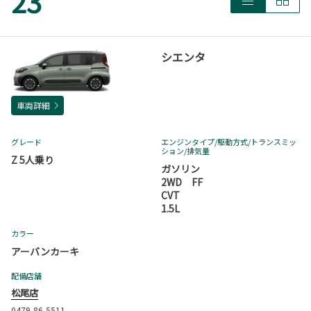
23
ド)！ トヨタ車のミニバンの中で 最も良い燃費性能です☆ ガソリ
ンスタンドへ行く回数も減るので 長距離ドライブも安心ですね♪
＊・＊・＊・＊・＊・＊・＊・＊・＊・＊ 他にもおすすめしたい
シエンタ
所がいっぱいのシエンタ この続きは店頭でお伝えさせてください
(^^)!
車両詳細
グレード
エンジンタイプ
/駆動方式/
トランスミッ
ション
/排気量
Z 5人乗り
ガソリン
2WD FF
CVT
1.5L
カラー
アーバンカーキ
配備店舗
松尾店
0479-86-5511