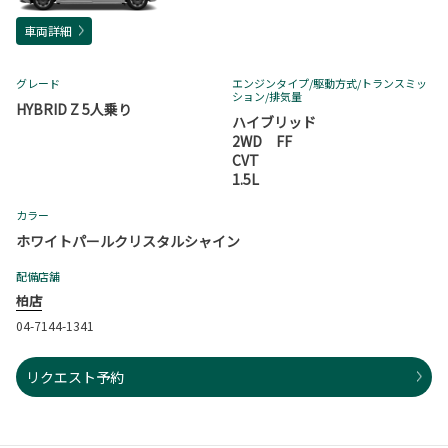
車両詳細
グレード
エンジンタイプ
/駆動方式/
トランスミッ
ション
/排気量
HYBRID Z 5人乗り
ハイブリッド
2WD FF
CVT
1.5L
カラー
ホワイトパールクリスタルシャイン
配備店舗
柏店
04-7144-1341
リクエスト予約