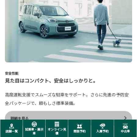
安全性能
見た目はコンパクト、安全はしっかりと。
高度運転支援でスムーズな駐車をサポート。さらに先進の予防安
全パッケージで、頼もしさ標準装備。
詳細を見る
試乗車・展示
オンライン見
店舗一覧
商談予約
入庫予約
中古車
車
積