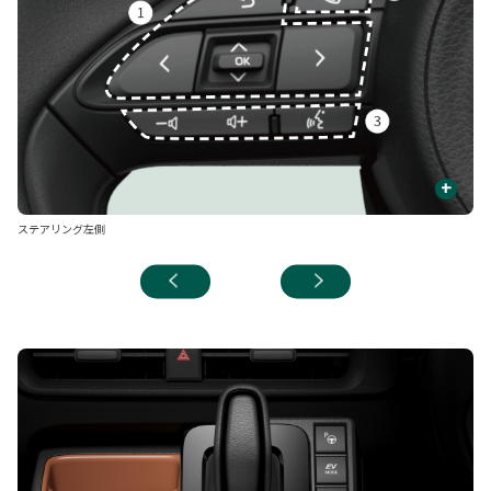
+
ステアリング左側
ス
■