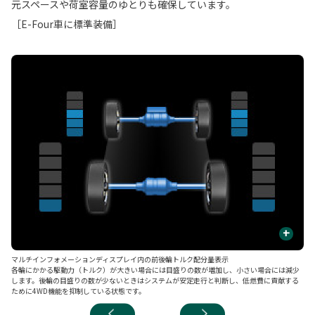
元スペースや荷室容量のゆとりも確保しています。
［E-Four車に標準装備］
+
マルチインフォメーションディスプレイ内の前後輪トルク配分量表示
■
各輪にかかる駆動力（トルク）が大きい場合には目盛りの数が増加し、小さい場合には減少
後
します。後輪の目盛りの数が少ないときはシステムが安定走行と判断し、低燃費に貢献する
ッ
ために4WD機能を抑制している状態です。