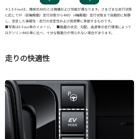
＊1. E-Fourは、機械式4WDとは機構および性能が異なります。さまざまな走行状態
に応じてFF（前輪駆動）走行状態から4WD（4輪駆動）走行状態まで自動的に制御
し、安定した操縦性・走行の安定性および低燃費に貢献するものです。
■写真はE-Four車のイメージ。 ■路面の状況、勾配、高速等の走行環境によって
はガソリン4WD車に比べ、十分な駆動力が得られない場合があります。
走りの快適性