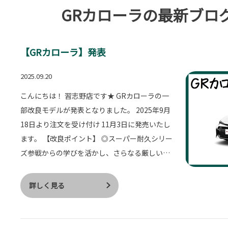
GRカローラの最新ブロ
【GRカローラ】発表
2025.09.20
こんにちは！ 習志野店です★ GRカローラの一
部改良モデルが発表となりました。 2025年9月
18日より注文を受け付け 11月3日に発売いたし
ます。 【改良ポイント】 ◎スーパー耐久シリー
ズ参戦からの学びを活かし、さらなる厳しいス
テージでクルマを鍛えていくため基本性能を向
上 ◎国内サーキットでは発生しない強烈な上下
詳しく見る
左右Gに耐えるため、ボディ骨格を強化 ◎長時
間の全開走行でもエンジンパワーを安定して出
力できるよう、「クールエアダクト」を追加