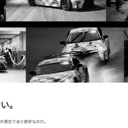
ない。
マの意志であり欲求なのだ。