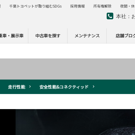
報
千葉トヨペットが取り組むSDGs
採用情報
所有権解除
夜間・休
本社：
夜間・
ー
乗車・展示車
中古車を探す
メンテナンス
店舗ブロ
走行性能
安全性能&コネクティッド