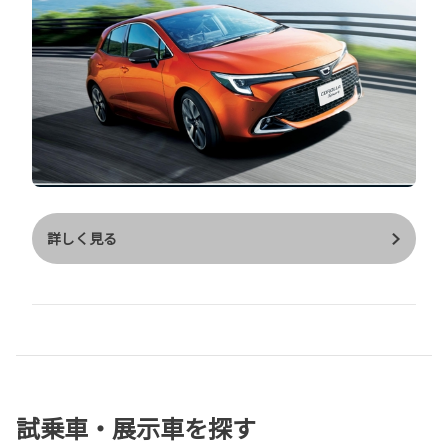
タッチメントを標準装備 写真はＧ"Z"（２ＷＤ） 車両本体価格：
￥３,１７０,２００（税込） ボディカラー：アティチュードブラ
ックマイカ×プラチナホワイトパールマイカ 別途￥７７,０００
（税込） ※その他別途諸費用、オプション代金がかかります※
詳しくはスタッフまで☺
詳しく見る
試乗車・展示車を探す