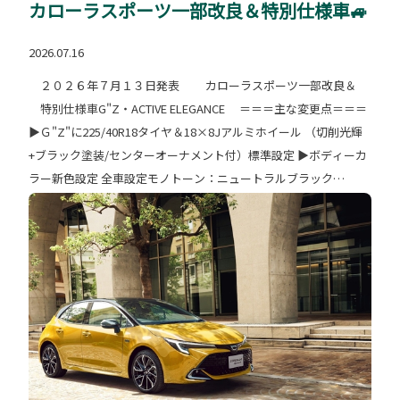
カローラスポーツ一部改良＆特別仕様車🚙
2026.07.16
２０２６年７月１３日発表 カローラスポーツ一部改良＆
特別仕様車G"Z・ACTIVE ELEGANCE ＝＝＝主な変更点＝＝＝
▶Ｇ"Z"に225/40R18タイヤ＆18×8Jアルミホイール （切削光輝
+ブラック塗装/センターオーナメント付）標準設定 ▶ボディーカ
ラー新色設定 全車設定モノトーン：ニュートラルブラック
G"Z"・G設定モノトーン：ダークブルーマイカ G"Z"・G設定ツー
トーン：ブラック×プラチナホワイトパールマイカ メーカーオプ
ション別途￥88,000（税込） G"Z"・G設定ツートーン：ブラック
×エモーショナルレッドⅢ メーカーオプション別途：￥110,000
（税込） ＝＝＝特別仕様車G"Z・ACTIVE ELEGANCE"＝＝＝ カロ
ーラ誕生６０周年を記念した特別仕様車 ボディーカラー特別
設定色：ブラック×マスタード メーカーオプション別途￥55,000
（税込） ☺詳しくはスタッフまで☺