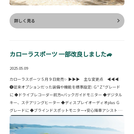
詳しく見る
カローラスポーツ 一部改良しました🚙
2025.05.09
カローラスポーツ５月９日発売✨ ▶▶▶ 主な変更点 ◀◀◀
❶従来オプションだった装備や機能を標準設定❕ Ｇ"Ｚ"グレード
に ◆ドライブレコーダー前方+バックガイドモニター ◆デジタル
キー、ステアリングヒーター ◆ディスプレイオーディオplus Ｇ
グレードに ◆ブラインドスポットモニター+安心降車アシスト ◆
パーキングサポートブレーキ（後方接近車両） ◆ＬＥＤフロント
フォグランプ ❷カーボンニュートラル実現に向けてＨＥＶ１本化
❸アクセサリーコンセント（メーカーオプション）選択時 給電ア