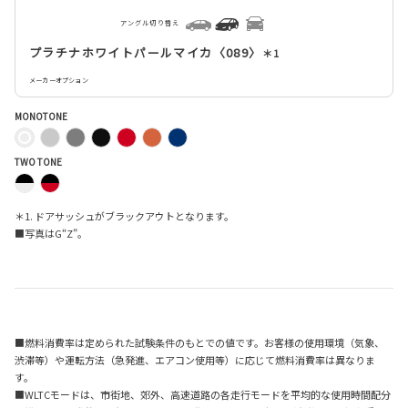
アングル切り替え
プラチナホワイトパールマイカ〈089〉
＊1
メーカーオプション
MONOTONE
TWO TONE
＊1. ドアサッシュがブラックアウトとなります。
■写真はG“Z”。
■燃料消費率は定められた試験条件のもとでの値です。お客様の使用環境（気象、
渋滞等）や運転方法（急発進、エアコン使用等）に応じて燃料消費率は異なりま
す。
■WLTCモードは、市街地、郊外、高速道路の各走行モードを平均的な使用時間配分