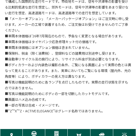
で構成した国際的な走行モードです。市街地モードは、信号や渋滞等の影響を受け
る比較的低速な走行を想定し、郊外モードは、信号や渋滞等の影響をあまり受けな
い走行を想定、高速道路モードは、高速道路等での走行を想定しています。
■「メーカーオプション」「メーカーパッケージオプション」はご注文時に申し受
けます。メーカーの工場で装着するため、ご注文後はお受けできませんのでご了承
ください。
■車両本体価格は'26年7月現在のもので、予告なく変更となる場合があります。
■車両本体価格はタイヤパンク応急修理キット付の価格です。
■車両本体価格にはオプション価格は含まれていません。
■保険料、税金（除く消費税）、登録料などの諸費用は別途申し受けます。
■自動車リサイクル法の施行により、リサイクル料金が別途必要となります。
■ボディカラーおよび内装色は撮影の条件、ご覧になる画面によって実際の色とは異
なって見えることがあります。また、実車においてもご覧になる環境（屋内外、光の
角度等）により、ボディカラーの見え方は異なります。
■写真は機能説明のために各ランプを点灯したものです。実際の走行状態を示すも
のではありません。
■写真は機能説明のためにボディの一部を切断したカットモデルです。
■画面はハメ込み合成です。
■一部の写真は合成・イメージです。
■“Z”“X”“Z・ACTIVE ELEGANCE”はグレード名称ではありません。