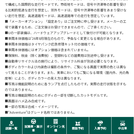
で構成した国際的な走行モードです。市街地モードは、信号や渋滞等の影響を受け
る比較的低速な走行を想定し、郊外モードは、信号や渋滞等の影響をあまり受けな
い走行を想定、高速道路モードは、高速道路等での走行を想定しています。
■「メーカーオプション」「設定あり」はご注文時に申し受けます。メーカーの工
場で装着するため、ご注文後はお受けできませんので、ご了承ください。
■Uの一部装備は、ハードウェアアップグレードとして後付けが可能となります。
■車両本体価格は'26年8月現在のもので、予告なく変更となる場合があります。
■車両本体価格はタイヤパンク応急修理キット付の価格です。
■車両本体価格にはオプション価格は含まれていません。
■保険料、税金（除く消費税）、登録料などの諸費用は別途申し受けます。
■自動車リサイクル法の施行により、リサイクル料金が別途必要となります。
■ボディカラーおよび内装色は撮影の条件や、ご覧になる画面で実際の色とは異な
って見えることがあります。また、実車においてもご覧になる環境（屋内外、光の角
度等）により、ボディカラーの見え方は異なります。
■写真は機能説明のために各ランプを点灯したものです。実際の走行状態を示すも
のではありません。
■写真は機能説明のためにボディの一部を切断したカットモデルです。
■画面はハメ込み合成です。
■一部の写真は合成・イメージです。
■“Adventure”はグレード名称ではありません。
試乗車・展示
オンライン見
店舗一覧
商談予約
入庫予約
中古車
車
積