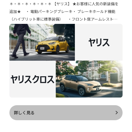
＊・＊・＊・＊・＊・＊ 【ヤリス】 ★お客様に人気の新装備を
おります🚙 ヤリスクロスの納期はこちら https://www.chibatoyo
追加★ ・ 電動パーキングブレーキ・ ブレーキホールド機能
pet.co.jp/newcar/schedule webカタログはこちら https://toyot
（ハイブリット車に標準装備） ・フロント席アームレスト
a.jp/request/webcatalog/yariscross/
（ハイブリット車： Z・G・ 特別仕様車Z“URBANO”に標準装
備） ・10.5インチディスプレイオーディオ （コネクティッド
ナビ対応） （Z・特別仕様車Z“URBANO”に標準装備） ・特別仕
様車Z“URBANO”に 6速MT車（1.5Lガソリン車・2WD）を新設
定 など ★外装色の追加・変更★ ・ボディカラー『マスタード』
新設定 ・ドアミラー、シャークフィンアンテナ の色を全車ブラ
ックに統一 画像は特別仕様車Z“URBANO”。 ボディカラーはマス
タード×ブラック。 【ヤリスクロス】 ★お客様に人気の新装備
を追加★ ・ 10.5インチディスプレイオーディオ （コネクティ
ッドナビ対応）Plus （Z・Z“Adventure”・G・ 特別仕様車Z“UR
BANO”に標準装備） など ★外装色の追加、廃止★ ・ボディカラ
ー『アーバンロック』新設定 ・ボディカラー『グレイッシュブル
詳しく見る
ー』廃止 画像は特別仕様車Z“URBANO”。 ボディカラーはブラッ
ク×アーバンロック。 以上 改良内容の一部をご紹介しました♪