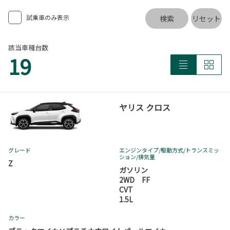
試乗車のみ表示
検索
リセット
該当車種台数
19
ヤリス クロス
グレード
エンジンタイプ
/駆動方式/
トランスミッ
ション
/排気量
Z
ガソリン
2WD FF
CVT
1.5L
カラー