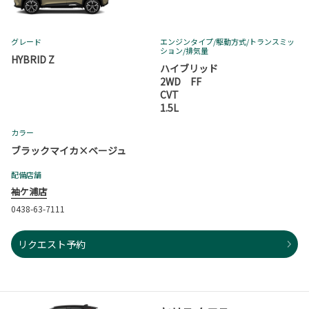
グレード
エンジンタイプ
/駆動方式/
トランスミッ
ション
/排気量
HYBRID Z
ハイブリッド
2WD FF
CVT
1.5L
カラー
ブラックマイカ×ベージュ
配備店舗
袖ケ浦店
0438-63-7111
リクエスト予約