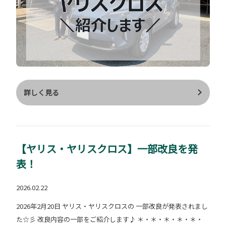
通ることがあるので 下回りの汚れを防ぐために選択しました 存
在感が強すぎないデザインが決め手です◎ ④運転席・助手席 ド
リンクホルダー （ディーラーオプション） センターコンソール
にも2つありますが より手の届きやすい場所に欲しい！ と思い選
択しました エアコンの吹き出し口に設置されるので 今の季節、
飲み物を 冷やせるところもgood! ⑤バイカラーフォグランプ
（ディーラーオプション） ２パターン（ホワイト・イエロー）の
詳しく見る
発光色を 採用したLEDフォグランプです 手元のスイッチで切り替
えが可能で 雪道を走る際は イエローが見やすくて便利です◎ ⑥
ボディカラー "マッシブグレー"を選びました マット感のあるカ
ラーで とても気に入っています◎ 「人と被りたくない」 「ホワ
【ヤリス・ヤリスクロス】一部改良を発
イトやブラック以外の色に チャレンジしたい」 という方にもお
表！
すすめです✊ "マットブラック”の ナンバーフレームとの相性も抜
群！ アウトドア好きの方に おすすめの組み合わせです🏔 ＊＊＊
2026.02.22
＊＊＊＊＊＊＊＊＊ 改めて購入してよかったと思える、 お客様
2026年2月20日 ヤリス・ヤリスクロスの 一部改良が発表されまし
におすすめしたい1台です🌟 ＊＊＊＊＊＊＊＊＊＊＊＊ 納期やw
た☆彡 改良内容の一部をご紹介します♪ ＊・＊・＊・＊・＊・
ebカタログは 以下のURLよりご覧ください 🚙ご来店お待ちして