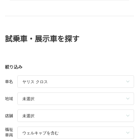
ご不明な点がございましたら お気軽にお問い合わせください☆彡
＊・＊・＊・＊・＊・＊・＊・＊・＊・＊・＊ ヤリス、ヤリスク
ロスのカタログは トヨタ自動車WEBサイトをご覧ください 【ヤ
リス】 https://toyota.jp/request/webcatalog/yaris/ 【ヤリスク
ロス】 https://toyota.jp/request/webcatalog/yariscross/
試乗車・展示車を探す
絞り込み
車名
地域
店舗
福祉
車両