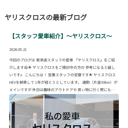
ヤリスクロスの最新ブログ
【スタッフ愛車紹介】～ヤリスクロス～
2026.05.21
今回のブログは 君津店スタッフの愛車 『ヤリスクロス』をご紹
介します😄🌟 ヤリスクロスをご検討中の方の 参考になると嬉し
いです✊ こんにちは！ 営業スタッフの安齋です🌟 ヤリスクロス
HEVを納車して 1年が経とうとしています。 通勤（片道30km）が
メインですが 休日は趣味のアウトドアや 買い物に行く際にも使
用しております。 特に気に入っている点は... ①燃費 使い方にも
よりますが 平均燃費はなんと27km!! ガソリンを入れる回数が減
り ハイブリッド車の良さを体感しています🍃 ②荷室の広さ 趣味
のキャンプ道具が 余裕で積める荷室に大満足です👍 ③マッドガ
ード （ディーラーオプション） 趣味で山登りをするため 山道を