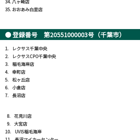
34. 八ヶ崎店
35. おおあみ白里店
● 登録番号 第20551000003号（千葉市）
1. レクサス千葉中央
2. レクサスCPO千葉中央
3. 稲毛海岸店
4. 幸町店
5. 松ヶ丘店
6. 小倉店
7. 長沼店
8. 花見川店
9. 大宮店
10. UVIS稲毛海岸
11. 長沼マイカーセンター