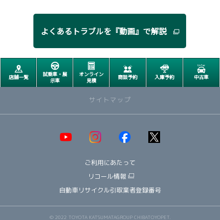
よくあるトラブルを﻿『動画』で解説
試乗車・展
オンライン
店舗一覧
商談予約
入庫予約
中古車
示車
見積
サイトマップ
取り扱い車種一覧
即納可能！在庫車一覧
HOT!
ご利用にあたって
オススメ車種TOP3
NEW!
納期情報
リコール情報
ウェルキャブ（福祉車両）
自動車リサイクル引取業者登録番号
～ コンパクト ～
ヤリス
© 2022 TOYOTA KATSUMATAGROUP CHIBATOYOPET.
アクア