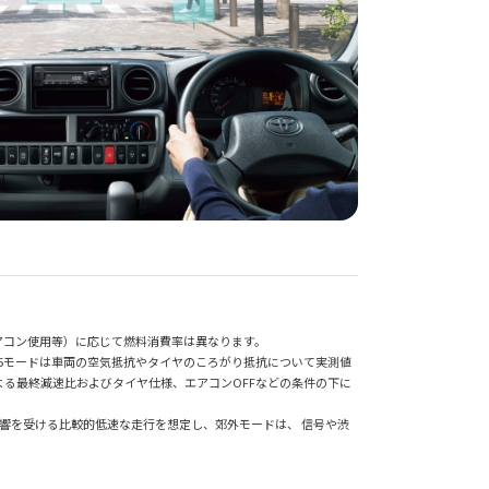
アコン使用等）に応じて燃料消費率は異なります。
25モードは車両の空気抵抗やタイヤのころがり抵抗について実測値
る最終減速比およびタイヤ仕様、エアコンOFFなどの条件の下に
響を受ける比較的低速な走行を想定し、郊外モードは、 信号や渋