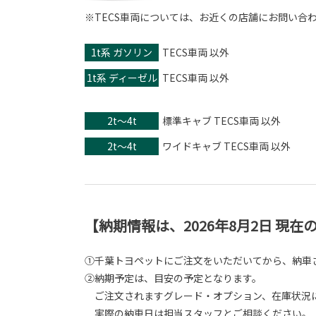
※TECS車両については、お近くの店舗にお問い合
1t系 ガソリン
TECS車両 以外
1t系 ディーゼル
TECS車両 以外
2t～4t
標準キャブ TECS車両 以外
2t～4t
ワイドキャブ TECS車両 以外
【納期情報は、2026年8月2日 現
①千葉トヨペットにご注文をいただいてから、納車
②納期予定は、目安の予定となります。
ご注文されますグレード・オプション、在庫状況に
実際の納車日は担当スタッフとご相談ください。