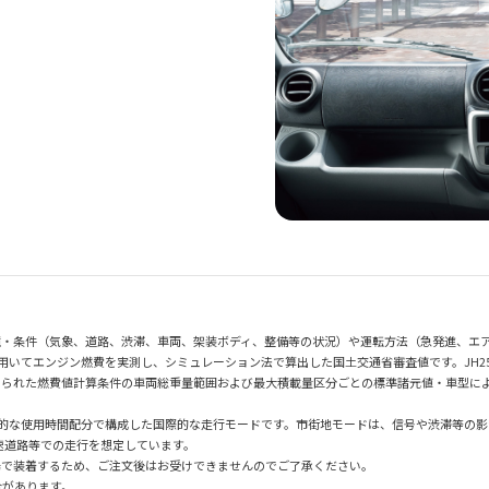
境・条件（気象、道路、渋滞、車両、架装ボディ、整備等の状況）や運転方法（急発進、エ
を用いてエンジン燃費を実測し、シミュレーション法で算出した国土交通省審査値です。JH
られた燃費値計算条件の車両総重量範囲および最大積載量区分ごとの標準諸元値・車型によ
均的な使用時間配分で構成した国際的な走行モードです。市街地モードは、信号や渋滞等の影
速道路等での走行を想定しています。
場で装着するため、ご注文後はお受けできませんのでご了承ください。
合があります。