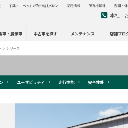
報
千葉トヨペットが取り組むSDGs
採用情報
所有権解除
夜間・休
本社：
夜間・
ー
乗車・展示車
中古車を探す
メンテナンス
店舗ブロ
トン シリーズ
ン
ユーザビリティ
走行性能
安全性能