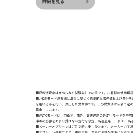
詳細を見る
■燃料消費率は定められた試験条件での値です。お客様の使用環
■JH25 モード燃費値は法令に基づく標準的な諸元値および条件
を用いる等を行い、算出した燃費値です。この燃費値は法令で定め
算出しています。
■WLTCモードは、市街地、郊外、高速道路の各走行モードを平
滞等の影響をあまり受けない走行を想定、高速道路モードは、 高
■メーカーオプションはご注文時に申し受けます。メーカーの工
■オプション装着により、車両重量、車両寸法等が変更になる場