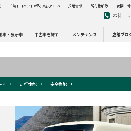
報
千葉トヨペットが取り組むSDGs
採用情報
所有権解除
夜間・休
本社：
夜間・
ー
乗車・展示車
中古車を探す
メンテナンス
店舗ブロ
ティ
走行性能
安全性能