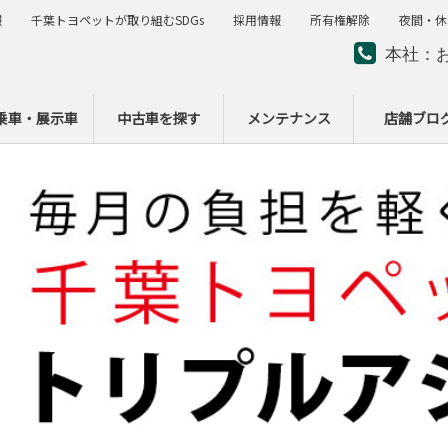
報
千葉トヨペットが取り組むSDGs
採用情報
所有権解除
夜間・休
本社：
夜間・
ー
乗車・展示車
中古車を探す
メンテナンス
店舗ブロ