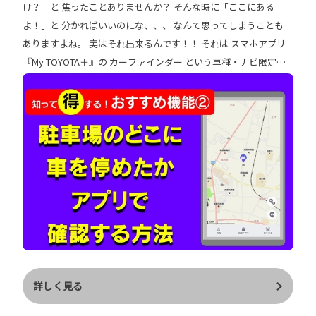
け？」と 焦ったことありませんか？ そんな時に「ここにある
よ！」と 分かればいいのにな、、、 なんて思ってしまうことも
ありますよね。 実はそれ出来るんです！！ それは スマホアプリ
『My TOYOTA＋』の カーファインダー という車種・ナビ限定の
サービスです。 ※新車ご購入時にT-connectのお申込みをしてい
ただき スマホアプリをダウンロードするとご利用いただけます。
車種やナビによってご利用いただけない場合もございます。 詳し
くはコチラ スマホアプリでこのように クルマの現在地を確認で
きるんです。 ↓ ↓ それでは気になる設定方法を スマ
ホアプリ「My TOYOTA＋」を使い ご紹介いたします♪ ＊・＊・
＊・＊・＊・＊・＊ クルマの現在地を確認する方法 ① My TOYO
TA＋アプリを起動し カーファインダーをタップ ② クルマの現在
地が表示されます ③ さらにクルマまでの 経路を案内してもらい
たい場合は、 地図アプリをタップし 別の地図アプリに切り替え
ます。 すると 現在地からクルマまでの 経路をナビ案内してくれ
ます。 ＊・＊・＊・＊・＊・＊・＊ いかがでしたか？ アプリの
詳しく見る
簡単な操作で クルマの場所が確認できるって 本当に心強いです