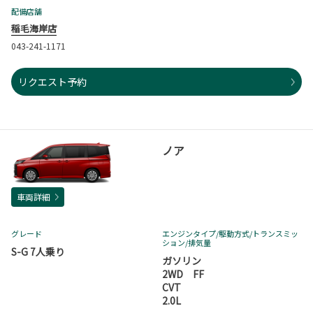
配備店舗
稲毛海岸店
043-241-1171
リクエスト予約
ノア
車両詳細
グレード
エンジンタイプ
/駆動方式/
トランスミッ
ション
/排気量
S-G 7人乗り
ガソリン
2WD FF
CVT
2.0L