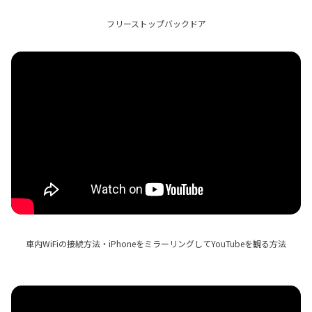
フリーストップバックドア
車内WiFiの接続方法・iPhoneをミラーリングしてYouTubeを観る方法