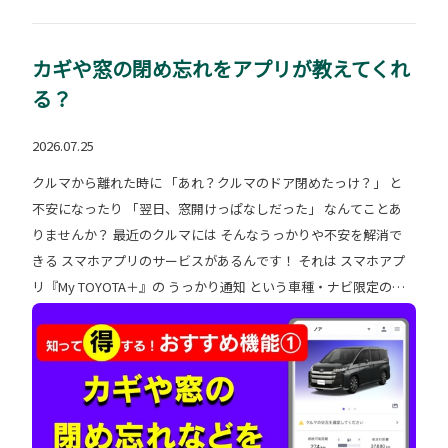
よね！ みなさまもクルマを購入したら ぜひ使ってみて下さい☆
＊・＊・＊・＊・＊・＊・＊ 千葉トヨペット茂原店では 他にも
便利な機能やサービスを ご紹介しております。 ぜひご覧くださ
カギや窓の閉め忘れをアプリが教えてくれ
い😊♪ ↓ ↓ ↓ ↓ 《店舗ホームページ》 千葉トヨ
る？
ペット 茂原店 《 カスタマイズシリーズ 》 《 おすすめ機
能シリーズ 》
2026.07.25
クルマから離れた時に 「あれ？クルマのドア閉めたっけ？」 と
不安になったり 「翌日、窓開けっぱなしだった」 なんてことあ
りませんか？ 最近のクルマには そんなうっかりや不安を解消で
きる スマホアプリのサービスがあるんです！ それは スマホアプ
リ『My TOYOTA＋』の うっかり通知 という車種・ナビ限定のサ
ービスです。 ※新車ご購入時にT-connectのお申込みをしていた
だき スマホアプリをダウンロードするとご利用いただけます。
車種やナビによってご利用いただけない場合もございます。 詳し
くはコチラ ▼ うっかり通知とは ▼ エンジン停止時にドアロック
や窓の閉め忘れ、 ハザードランプの消し忘れなどがあった際に
スマホアプリやあらかじめ登録されている サポートアドレスへお