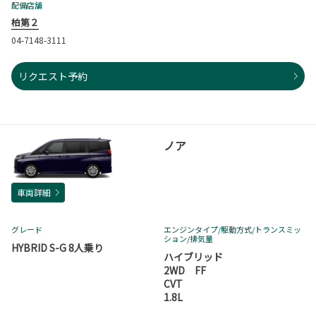
配備店舗
柏第２
04-7148-3111
リクエスト予約
ノア
車両詳細
グレード
エンジンタイプ
/駆動方式/
トランスミッ
ション
/排気量
HYBRID S-G 8人乗り
ハイブリッド
2WD FF
CVT
1.8L