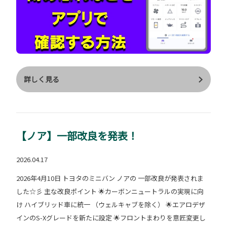
知らせするサービスです。 このような通知が届きます ↓
↓ これなら自分では気付かなくても 通知で気付けるので安
心ですよね♡ スマホアプリ「My TOYOTA+」を開くと このように
クルマの状態を 確認することもできるんです。 ↓ ↓
それでは気になる設定方法を スマホアプリ「My TOYOTA+」を使
い ご紹介いたします♪ ＊・＊・＊・＊・＊・＊・＊ うっかり通
詳しく見る
知の設定方法 ① My TOYOTA＋アプリを起動し 右上のマークをタ
ップ ② 通知設定をタップ ③ セキュリティをタップ ④ うっかり
通知の メールを受け取るにチェックを入れる。 これで通知が届
く設定完了です♪ クルマの状態を確認する方法 ① My TOYOTA＋
【ノア】一部改良を発表！
アプリを起動し リモート確認をタップ ② クルマの状況が確認で
きます。 ＊・＊・＊・＊・＊・＊・＊ いかがでしたか？ アプリ
2026.04.17
でクルマの状態が見れるって すごい時代ですよね！ みなさまも
2026年4月10日 トヨタのミニバン ノアの 一部改良が発表されま
クルマを購入したら ぜひ使ってみて下さい☆ ＊・＊・＊・＊・
した☆彡 主な改良ポイント 🌟カーボンニュートラルの実現に向
＊・＊・＊ 千葉トヨペット茂原店では 他にも便利な機能やサー
け ハイブリッド車に統一 （ウェルキャブを除く） 🌟エアロデザ
ビスを ご紹介しております。 ぜひご覧ください😊♪ ↓
インのS-Xグレードを新たに設定 🌟フロントまわりを意匠変更し
↓ 《お店ホームページ》 千葉トヨペット 茂原店 《カス