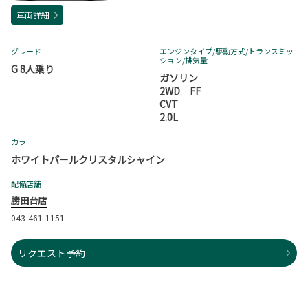
車両詳細
グレード
エンジンタイプ
/駆動方式/
トランスミッ
ション
/排気量
G 8人乗り
ガソリン
2WD FF
CVT
2.0L
カラー
ホワイトパールクリスタルシャイン
配備店舗
勝田台店
043-461-1151
リクエスト予約