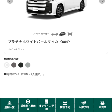
アングル切り替え
プラチナホワイトパールマイカ〈089〉
メーカーオプション
MONOTONE
■写真はS-Z（2WD・7人乗り）。
■燃料消費率は定められた試験条件のもとでの値です。お客様の使用環境（気象、
試乗車・展示
オンライン見
店舗一覧
商談予約
入庫予約
中古車
渋滞等）や運転方法（急発進、エアコン使用等）に応じて燃料消費率は異なりま
車
積