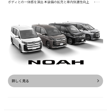
ボディとの一体感を演出 🌟装備の拡充と車内快適性向上 ・メ
タマイズシリーズ》
ーターの液晶部分を 大型化し視認性をアップ S-Z：7インチ
→12.3インチ S-G・S-X：4.2インチ→7インチ ・前後方ドライ
ブレコーダーを設定 （S-Zは標準装備、S-Gはメーカーオプショ
ン） ・ワンタッチスイッチ付 デュアルパワースライドドアを
S-Gにも標準装備として追加 （S-Xはメーカーオプション） 🌟ボ
ディカラー2色を新規設定 -ニュートラルブラック- -アーバンロッ
ク- 以上 主な改良ポイントをご紹介しました♪ ノアの納期情報は
こちら https://www.chibatoyopet.co.jp/newcar/noah ノアのカ
タログは トヨタ自動車WEBサイトをご覧ください https://toyota.
jp/request/webcatalog/noah/ ご来店お待ちしております🚙🌸
詳しく見る