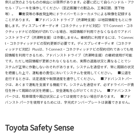
例えば次のようなものの検出には限界があります。必要に応じて自らハンドル・アク
セル・ブレーキを操作してください（至近距離での割込み、工事区間、落下物
等）。 ■衝突等の事故発生時にドライバーモニターカメラによる映像を記録する
ことがあります。 ■アドバンスト ドライブ（渋滞時支援）は地図情報をもとに作
動します。ディスプレイオーディオ（コネクティッドナビ対応）でT-Connect・コネ
クティッドナビの契約が切れている場合、地図情報が利用できなくなるのでアドバ
ンスト ドライブ（渋滞時支援）は作動しません。継続的に利用するには、T-Connec
t・コネクティッドナビの契約更新が必要です。ディスプレイオーディオ（コネクテ
ィッドナビ対応）Plusは、T-Connect・コネクティッドナビの契約切れであっても地
図情報を利用できるため、アドバンスト ドライブ（渋滞時支援）の継続使用が可能
です。ただし地図情報が更新されなくなるため、実際の道路状況と異なることでシ
ステムが正常に作動しないおそれがあります。システムを過信せず、常に周囲の状況
を把握した上で、運転者の責任においてシステムを使用してください。 ■公道を
走行するときは、法定速度や制限速度を遵守してください。 ■アドバンスト パー
クは、あくまで運転を支援する機能です。システムを過信せず、必ずドライバーが責
任を持って周囲の状況を把握し、安全運転を心がけてください。 ■アドバンスト
パークは、駐車環境や周辺状況によっては使用できない場合があります。 ■アド
バンスト パークを使用するためには、字光式ナンバープレートは装着できません。
Toyota Safety Sense