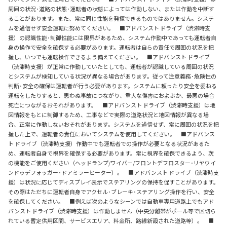
周囲の状況･道路の状態･運転者の状態によっては作動しない、または作動を中断す
ることがあります。また、常に同じ性能を発揮できるものではありません。システ
ムを過信せず安全運転に努めてください。 ■アドバンスト ドライブ（渋滞時支
援）の認識性能･制御性能には限界があるため、システム作動中であっても運転者自
身の操作で安全を確保する必要があります。運転者は自らの責任で周囲の状況を把
握し、いつでも運転操作できるよう備えてください。 ■アドバンスト ドライブ
（渋滞時支援）が正常に作動していたとしても、運転者が認識している周囲の状況
とシステムが検知している状況が異なる場合があります。従って注意義務･危険性の
判断･安全の確保は運転者が行う必要があります。システムに頼ったり安全を委ねる
運転をしたりすると、思わぬ事故につながり、重大な傷害におよぶか、最悪の場合
死亡につながるおそれがあります。 ■アドバンスト ドライブ（渋滞時支援）は地
図情報をもとに制御するため、工事などで実際の道路状況と地図情報が異なる場
合、正常に作動しないおそれがあります。システムを過信せず、常に周囲の状況を把
握した上で、運転者の責任においてシステムを使用してください。 ■アドバンス
ト ドライブ（渋滞時支援）作動中でも運転者での操作が必要となる状況があるた
め、運転者自身で視界を確保する必要があります。常に視界を確保できるよう、次
の機能をご使用ください（ヘッドランプ/ワイパー/フロントデフロスター･リヤウイ
ンドゥデフォッガー･ドアミラーヒーター）。 ■アドバンスト ドライブ（渋滞時支
援）は状況に応じてディスプレイ表示でステアリングの保持を促すことがあります。
その際はただちに運転者自身でアクセル･ブレーキ･ステアリング操作を行い、安全
を確保してください。 ■例えば次のようなシーンでは自動車専用道路上でもアド
バンスト ドライブ（渋滞時支援）は作動しません（中央分離帯がポール等で区切ら
れている暫定供用区間、サービスエリア、料金所、路線新設された道路等）。 ■