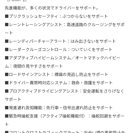
先進機能が、多くの状況でドライバーをサポート。
■プリクラッシュセーフティ：ぶつからないをサポート
■レーントレーシングアシスト：高速道路のクルージングをサポ
ート
■レーンディパーチャーアラート：はみ出さないをサポート
■レーダークルーズコントロール：ついていくをサポート
■アダプティブハイビームシステム／オートマチックハイビー
ム：夜間の見やすさをサポート
■ロードサインアシスト：標識の見逃し防止をサポート
■ドライバー異常時対応システム：救命・救護をサポート
■プロアクティブドライビングアシスト：安全運転をさりげなく
サポート
■発進遅れ告知機能：先行車・信号出遅れ防止をサポート
■緊急時操舵支援（アクティブ操舵機能付）：操舵回避をサポー
ト
■フロントクロストラフィックアラート：出会い頭の事故防止を