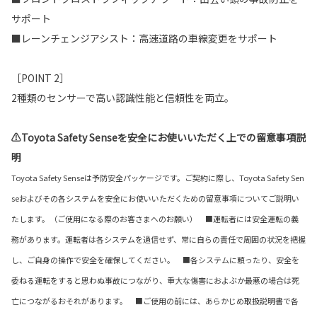
サポート
■レーンチェンジアシスト：高速道路の車線変更をサポート
［POINT 2］
2種類のセンサーで高い認識性能と信頼性を両立。
⚠Toyota Safety Senseを安全にお使いいただく上での留意事項説
明
Toyota Safety Senseは予防安全パッケージです。ご契約に際し、Toyota Safety Sen
seおよびその各システムを安全にお使いいただくための留意事項についてご説明い
たします。（ご使用になる際のお客さまへのお願い） ■運転者には安全運転の義
務があります。運転者は各システムを過信せず、常に自らの責任で周囲の状況を把握
し、ご自身の操作で安全を確保してください。 ■各システムに頼ったり、安全を
委ねる運転をすると思わぬ事故につながり、重大な傷害におよぶか最悪の場合は死
亡につながるおそれがあります。 ■ご使用の前には、あらかじめ取扱説明書で各