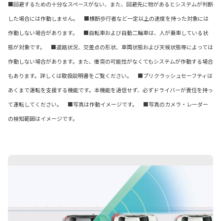
■回避するための十分なスペースがない、また、回避先に物があるとシステムが判断
した場合には作動しません。 ■横断歩行者など一定以上の速度を持った対象には
作動しない場合があります。 ■自転車および自動二輪車は、人が乗車している状
態が対象です。 ■道路状況、交差点の形状、車両状態および天候状態等によっては
作動しない場合があります。また、衝突の可能性がなくてもシステムが作動する場合
もあります。詳しくは取扱説明書をご覧ください。 ■プリクラッシュセーフティは
あくまで運転を支援する機能です。本機能を過信せず、必ずドライバーが責任を持っ
て運転してください。 ■写真は作動イメージです。 ■写真のカメラ・レーダー
の検知範囲はイメージです。