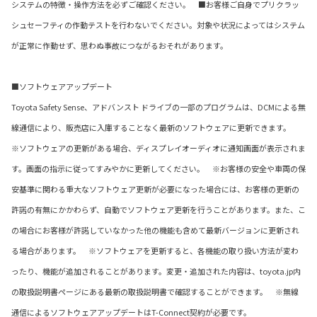
システムの特徴・操作方法を必ずご確認ください。 ■お客様ご自身でプリクラッ
シュセーフティの作動テストを行わないでください。対象や状況によってはシステム
が正常に作動せず、思わぬ事故につながるおそれがあります。
■ソフトウェアアップデート
Toyota Safety Sense、アドバンスト ドライブの一部のプログラムは、DCMによる無
線通信により、販売店に入庫することなく最新のソフトウェアに更新できます。
※ソフトウェアの更新がある場合、ディスプレイオーディオに通知画面が表示されま
す。画面の指示に従ってすみやかに更新してください。 ※お客様の安全や車両の保
安基準に関わる重大なソフトウェア更新が必要になった場合には、お客様の更新の
許諾の有無にかかわらず、自動でソフトウェア更新を行うことがあります。また、こ
の場合にお客様が許諾していなかった他の機能も含めて最新バージョンに更新され
る場合があります。 ※ソフトウェアを更新すると、各機能の取り扱い方法が変わ
ったり、機能が追加されることがあります。変更・追加された内容は、toyota.jp内
の取扱説明書ページにある最新の取扱説明書で確認することができます。 ※無線
通信によるソフトウェアアップデートはT-Connect契約が必要です。