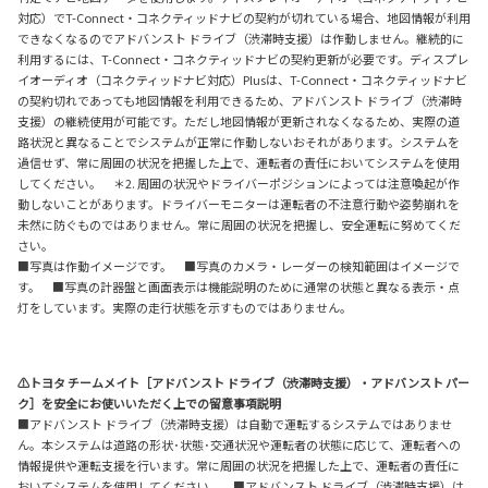
対応）でT-Connect・コネクティッドナビの契約が切れている場合、地図情報が利用
できなくなるのでアドバンスト ドライブ（渋滞時支援）は作動しません。継続的に
利用するには、T-Connect・コネクティッドナビの契約更新が必要です。ディスプレ
イオーディオ（コネクティッドナビ対応）Plusは、T-Connect・コネクティッドナビ
の契約切れであっても地図情報を利用できるため、アドバンスト ドライブ（渋滞時
支援）の継続使用が可能です。ただし地図情報が更新されなくなるため、実際の道
路状況と異なることでシステムが正常に作動しないおそれがあります。システムを
過信せず、常に周囲の状況を把握した上で、運転者の責任においてシステムを使用
してください。 ＊2. 周囲の状況やドライバーポジションによっては注意喚起が作
動しないことがあります。ドライバーモニターは運転者の不注意行動や姿勢崩れを
未然に防ぐものではありません。常に周囲の状況を把握し、安全運転に努めてくだ
さい。
■写真は作動イメージです。 ■写真のカメラ・レーダーの検知範囲はイメージで
す。 ■写真の計器盤と画面表示は機能説明のために通常の状態と異なる表示・点
灯をしています。実際の走行状態を示すものではありません。
⚠トヨタ チームメイト［アドバンスト ドライブ（渋滞時支援）・アドバンスト パー
ク］を安全にお使いいただく上での留意事項説明
■アドバンスト ドライブ（渋滞時支援）は自動で運転するシステムではありませ
ん。本システムは道路の形状･状態･交通状況や運転者の状態に応じて、運転者への
情報提供や運転支援を行います。常に周囲の状況を把握した上で、運転者の責任に
おいてシステムを使用してください。 ■アドバンスト ドライブ（渋滞時支援）は