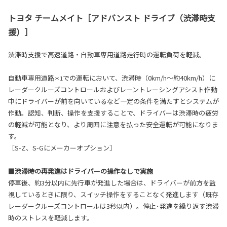
トヨタ チームメイト［アドバンスト ドライブ（渋滞時支
援）］
渋滞時支援で高速道路・自動車専用道路走行時の運転負荷を軽減。
自動車専用道路
での運転において、渋滞時（0km/h～約40km/h）に
＊1
レーダークルーズコントロールおよびレーントレーシングアシスト作動
中にドライバーが前を向いているなど一定の条件を満たすとシステムが
作動。認知、判断、操作を支援することで、ドライバーは渋滞時の疲労
の軽減が可能となり、より周囲に注意を払った安全運転が可能になりま
す。
［S-Z、S-Gにメーカーオプション］
■渋滞時の再発進はドライバーの操作なしで実施
停車後、約3分以内に先行車が発進した場合は、ドライバーが前方を監
視しているときに限り、スイッチ操作をすることなく発進します（既存
レーダークルーズコントロールは3秒以内）。停止･発進を繰り返す渋滞
時のストレスを軽減します。