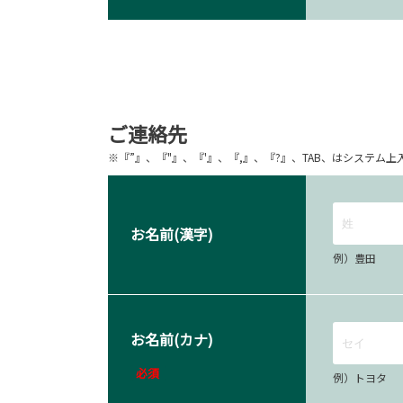
ご連絡先
※『”』、『"』、『'』、『,』、『?』、TAB、はシステ
お名前(漢字)
例）豊田
お名前(カナ)
必須
例）トヨタ