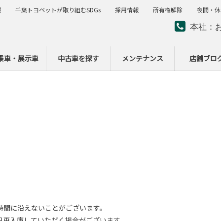
報
千葉トヨペットが取り組むSDGs
採用情報
所有権解除
夜間・休
本社：
夜間・
ー
乗車・展示車
中古車を探す
メンテナンス
店舗ブロ
時間に沿えないことがございます。
日再入庫していただく場合がございます。