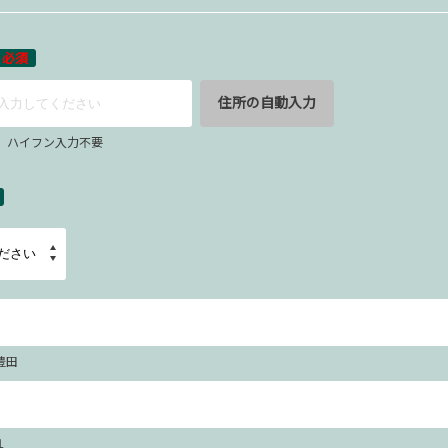
必須
住所の自動入力
67 ハイフン入力不要
豊田
１