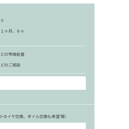
１０
（１ヶ月、６ヶ
などの市場処置
などのご相談
>タイヤ交換、オイル交換も希望 等）