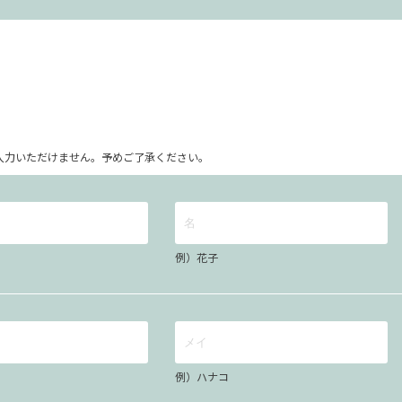
ム上入力いただけません。予めご了承ください。
例）花子
例）ハナコ