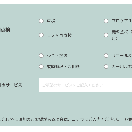
車検
プロケア
期点検
無料点検
１２ヶ月点検
月）
板金・塗装
リコール
故障修理・ご相談
カー用品
外のサービス
した以外に追加のご要望がある場合は、コチラにご入力ください。 （<例