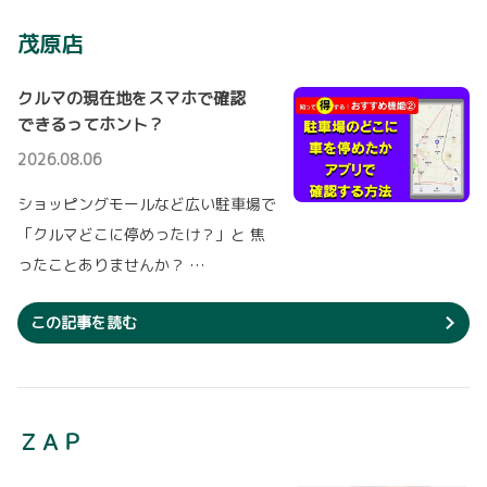
永年にわたり塩浜店をご利用いただき誠にあり
がとうございました。
茂原店
2026-06-18
詳しくはこちら
【ハイエースコミューター】一部改良を
クルマの現在地をスマホで確認
発表！
できるってホント？
ハイエースコミューターを一部改良し、７月１
2024-01-06
日に発売します。
2026.08.06
【UVIS稲毛】リニューアルオープンと店
【改良ポイント】
名変更のお知らせ
▽ 座席まわりの安全性能（強度・固定・ヘッドレスト）を定めた国連欧州経済委
ショッピングモールなど広い駐車場で
員会の車両安全規則に適合
2023年7月より実施していた工事が完了し、20
「クルマどこに停めったけ？」と 焦
24年1月6日にリニューアルオープンいたしまし
た。
ったことありませんか？ …
詳しくはこちら
同時に店名も『UVIS稲毛海岸』へと変更いたしました。
新しく生まれ変わった『UVIS稲毛海岸』へぜひお気軽にお越しください。
この記事を読む
2026-06-04
詳しくはこちら
【ピクシス バン】一部改良を発表！
ピクシス バンのガソリン車を一部改良し、6月4
日に発売しました。
2023-07-04
ＺＡＰ
【主な改良ポイント】
【中央店】リニューアルオープンと店名
▽スマートアシストの交差点における検知範囲
変更のお知らせ
を拡張（全グレードに標準装備）