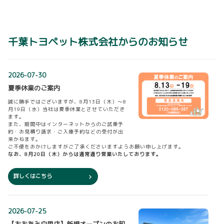
詳しくはこちら
千葉トヨペット株式会社からのお知らせ
2026-08-03
【ハリアー】一部改良を発表！
2026-07-30
ハリアーを一部改良し、8月3日に発表しまし
夏季休業のご案内
た。
誠に
勝手ではございますが、
8
月
13
日（木）～
8
【主な改良ポイント】
月
19
日（水）当社は夏季休業とさせていただき
▽特別仕様車“Night Shade”へブラックパーツ
ます。
を追加し、更なる艶やかさと上質感を演出
また、期間中はインターネットからのご試乗予
▽日常利用における実用性と非常時の電源供給力の向上のため、AC100V・1500
約・お見積り請求・ご入庫予約などの受付が出
Wを全車標準化
来かねます。
ご不便をおかけしますがご了承くださいますようお願い申し上げます。
なお、
8
月
20
日（木）からは通常通り営業いたしております。
詳しくはこちら
詳しくはこちら
2026-08-03
【シエンタ】一部改良を発表！
2026-07-25
シエンタを一部改良し、8月3日に発表しまし
【おおあみ白里店】新規オープンのお知