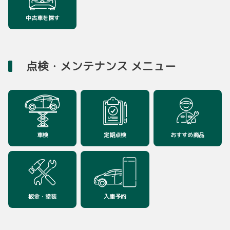
2026-07-13
詳しくはこちら
【カローラスポーツ】一部改良と特別仕
中古車を探す
様車を発表！
2026-06-20
カローラスポーツを一部改良するとともに、カ
ローラシリーズ60周年を記念した特別仕様車
【土気店】営業終了のお知らせ
G“Z・ACTIVE ELEGANCE”を追加設定し、7月1
3日に発表しました。
点検・メンテナンス メニュー
土気店は、７月１８日（土）をもちまして営業
を終了する事になりました 。
永年にわたり土気店をご利用いただき誠にあり
詳しくはこちら
がとうございました。
７月２５日（土）からは、旧大網マイカーセンター跡地にオープンいたします
『おおあみ白里店』にて、土気店の業務を引き継ぎ営業いたします。
2026-07-06
※整備入庫などの通常営業は、７月２８日（火）からとなります。
【アクア】一部改良と『GR SPORT』を
車検
定期点検
おすすめ商品
詳しくはこちら
発表！
アクアを一部改良するとともに、走りを追求し
たグレード『GR SPORT』を追加設定し、7月6
日に発表しました。
2026-02-15
【成田ニュータウン店】営業終了のお知
詳しくはこちら
板金・塗装
入庫予約
らせ
成田ニュータウン店は、３月３１日（火）をも
ちまして営業を終了する事になりました 。
永年にわたり成田ニュータウン店をご利用いた