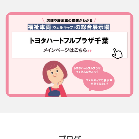
2026-07-01
だき誠にありがとうございました。
【ハイランダー】8月1日より発売！
※整備入庫などの通常営業は、3月28日（土）にて終了いたします。
トヨタの米国工場で生産したハイランダーを、8
月1日より発売します。
詳しくはこちら
ハイランダーは、パワーとコンフォートを極め
た北米生産のハイブリッドSUVです。
悪路にも安心なAWDに、7名分のシートと豪華なインテリアで快適性をプラス。
2026-02-15
どこまでも続くフリーウェイで磨かれた、心地よさと信頼性で室内を優しく包み
込みます。
【ＵＶＩＳ佐倉志津】営業終了のお知ら
せ
詳しくはこちら
ＵＶＩＳ佐倉志津は、３月３１日（火）をもち
まして営業を終了する事になりました 。
永年にわたりＵＶＩＳ佐倉志津をご利用いただ
き誠にありがとうございました。
2026-07-01
【カローラクロス】一部改良と特別仕様
詳しくはこちら
車を発表！
カローラ クロスを一部改良するとともに、カロ
ーラ誕生60周年を記念した特別仕様車Z“Adven
2025-05-01
ture”を設定し、7月1日に発売しました。
【大網マイカーセンター】リニューアル
【主な改良ポイント】
工事に伴う休業のお知らせ
▽GR SPORTおよびZに下記の装備を標準設定し、商品力を強化
・ブラインドスポットモニター+安心降車アシスト
『大網マイカーセンター』は、2025年5月1日～