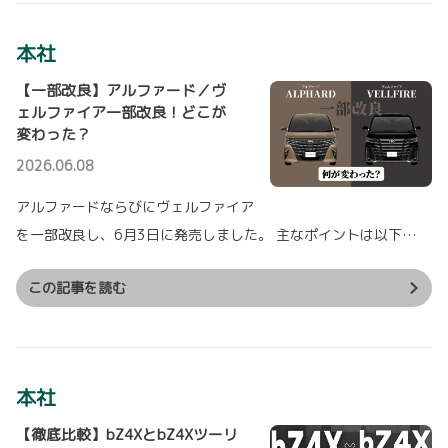
【ZAP】リニューアルオープンのご案内
【主な改良ポイント】
▽ZグレードにPHEVモデルを追加設定
トヨタZAPは、近隣にございました『ZAPテクノ
▽充実した装備のGグレード（HEVモデル）を新設定
ショップ』の敷地にて統合し、2月16日にリニ
本社
▽商品力強化
ューアルオープンいたしました。
・新ボディカラーのニュートラルブラックを全グレードに設
【一部改良】アルファード／ヴ
・周波数感応型ショックアブソーバーを全グレードに標準設定し、乗り心地
新しく生まれ変わりました『ZAP』へ、どうぞ
を向上
お気軽にお越しください。
ェルファイア一部改良！どこが
変わった？
詳しくはこちら
詳しくはこちら
2026.06.08
アルファードならびにヴェルファイア
2026-05-28
2022-12-07
を一部改良し、6月3日に発売しました。 主なポイントは以下…
【ハイラックス】フルモデルチェンジを
千葉限定ドライブ番組「Legame～クル
発表！
マで千葉めぐり～」動画公開中！
この記事を読む
ハイラックスをフルモデルチェンジし、5月28
千葉の魅力をクルマに乗ってお届けする千葉限
日に発売しました。
定ドライブ番組「Legame（レガーメ）～クルマ
で千葉めぐり～」
新型ハイラックスは、力強さと先進性を融合させたエクステリアデザインへと刷
記念すべき第一回はシエンタに乗って千葉トヨペット中央店周辺（千葉市美浜
新するとともに、パワートレーンには、パワフルで高い耐久性が特長の1GDディ
区・稲毛区）をドライブします。
ーゼルエンジンを採用しました。
魅力的な千葉の風景を見れば、すぐにでもドライブに行きたくなるはず！
本社
走行性能の向上に加え、安全・安心機能やコネクティッド機能を拡充すること
詳しくはこちら
で、日常使いからアウトドアまで、さまざまなシーンにおいて快適かつ安心して
お乗りいただけるピックアップトラックへと進化しています。
【徹底比較】bZ4XとbZ4Xツーリ