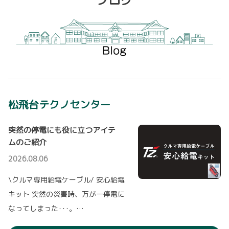
ブログ
・パノラミックビューモニター（床下透過表示機能付）
2026年6月頃までリニューアル工事の為、休業
・パーキングサポートブレーキ（後方接近車両+後方歩行者）
する事ととなりました。
・トヨタ チームメイト［アドバンスト パーク］＋パーキングサポートブレ
ご迷惑をお掛け致しますが、何卒ご理解いただけますようお願い申し上げます。
ーキ（周囲静止物）
・ステアリングヒーター
詳しくはこちら
詳しくはこちら
2024-08-01
2026-07-01
紙カタログレス活動 はじめました
松飛台テクノセンター
【プリウス】一部改良を発表！
千葉トヨペットでは、2024年8月1日（木）より
紙カタログレス活動を開始いたしました。
プリウスを一部改良し、7月1日に発売しまし
た。
突然の停電にも役に立つアイテ
店頭ではスタッフが「スマカタ」・「WEBカタ
ログ」を用いて、おクルマのご説明を始めてお
【主な改良ポイント】
ムのご紹介
ります。
▽車速感応オートパワードアロック（衝撃
感知ドアロック解除システム付）を全車標準装備
2026.08.06
▽予防安全パッケージToyota Safety Senseにアダプティブハイビームシス
詳しくはこちら
テムを標準装備（Z）
\クルマ専用給電ケーブル/ 安心給電
▽ドライブモードセレクトにSNOW EXTRAモードを標準装備（E-Four）
キット 突然の災害時、万が一停電に
詳しくはこちら
2024-05-29
なってしまった･･･。…
【カタログ請求リクエスト】終了のお知
らせ