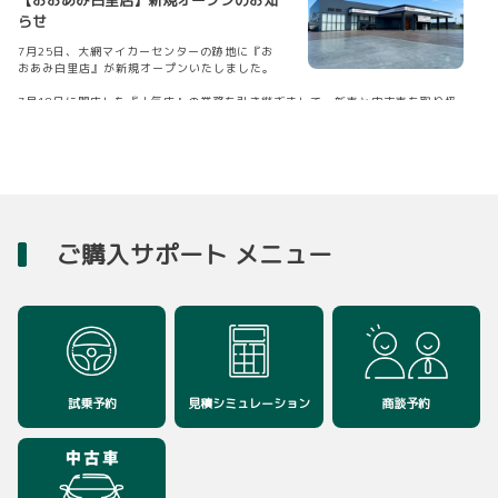
た。
らせ
【主な改良ポイント】
7月25日、大網マイカーセンターの跡地に『お
▽ボディカラーのクリアベージュメタリックを
おあみ白里店』が新規オープンいたしました。
全グレードに新規追加
▽ドアミラーをブラック化（全グレード）
7月18日に閉店した『土気店』の業務を引き継ぎまして、新車と中古車を取り扱
っております。
『おおあみ白里店』へぜひお気軽にお越しください。
詳しくはこちら
詳しくはこちら
2026-07-29
【コースター】一部改良を発表！
ご購入サポート メニュー
2026-07-24
コースターを一部改良し、7月29日に発売しま
BAYFMサマーキャンペーン2026開催！
した。
2026年7月18日(土)～8月16日(日)の間、
【主な改良ポイント】
ベイエリア各地をキャンペーンカーが駆け巡
▽先進の機能を付与し、機能向上した予防安
り、番組連動イベントなどが行われます。
全パッケージ｢Toyota Safety Sense｣を全車標準装備
▽視認性の優れたカラーデジタルメーターを設定（新設/全車標準装備）
そして今回BAYFMオリジナルのラッピングを施
試乗予約
見積シミュレーション
商談予約
したbZ4X(千葉トヨペット提供)が綺麗に仕上がっていますので、
イベント開催日時をチェックして是非見てみてください！
詳しくはこちら
詳しくはBAYFMのWEBサイトへ👇