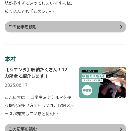
ノアのウェルキャブシリーズを一部改良すると
肢が多すぎて迷ってしまいますよね。
ともに、MODELLISTAが開発したコンプリート
カー“MULTI UTILITY”を設定し、5月12日に発
絞り込んでも「このクル…
2022-10-15
売しました。
目指せナンバーワン！～SIENTA DISPL
AY AWARD～
この記事を読む
詳しくはこちら
全国各地のトヨタのお店が、 新型シエンタを魅
力的に演出！
皆様の投票でナンバーワンが決定いたします。
2026-05-12
千葉トヨペット
代表として沼南店がエントリー！
【ヴォクシー】ウェルキャブの一部改良
ハロウィンパーティーをモチーフにとても楽しい装飾になっています。
本社
とコンプリートカー発表！
ぜひ一度ご覧ください。
ご来店お待ちしております！
ヴォクシーのウェルキャブシリーズを一部改良
【シエンタ】収納たくさん！12
するとともに、MODELLISTAが開発したコンプ
カ所全て紹介します！
詳しくはこちら
リートカー“MULTI UTILITY”を設定し、5月12
日に発売しました。
2023.06.17
詳しくはこちら
こんにちは！ 日常生活でクルマを使
2022-10-01
『柏第2』新規オープン
う機会が多い方にとっては、収納スペ
10月1日『柏第2』が新規オープンいたしまし
ースが充実していると便利…
た。
この記事を読む
詳しくはこちら