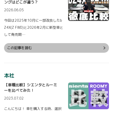
ングはどこが違う？
詳しくはこちら
2022-11-23
2026.06.05
目指せナンバーワン！～SIENTA DISPL
AY AWARD～
今回は2025年10月に一部改良したb
2026-05-14
新型シエンタを魅力的に装飾するコンテスト
Z4X(Z FWD)と2026年2月に新型車と
【ランドクルーザーFJ】新規発表！
で、千葉トヨペット代表として沼南店がエント
リー！
して発売開…
ランドクルーザーに“FJ”シリーズを新たにライ
ンアップし、5月14日に発売しました。
気になるコンテストの結果は！？
この記事を読む
“FJ”シリーズは、「もっと多くのお客様にもっ
と気軽にランクルを楽しんでいただきたい」と
詳しくはこちら
いう思いから開発されました。「Freedom＆Joy」をコンセプトに、様々なライ
フスタイルを築くお客様一人ひとりが、どこへでも行ける「自由（Freedom）」
を手にし、多様な「楽しみ方（Joy）」で人生を豊かに彩るクルマになることを
目指しました。
2022-11-20
本社
【北柏テクノセンター】移転のお知らせ
詳しくはこちら
誠に勝手ながら、2022年11月30日(水)をもち
【車種比較】シエンタとルーミ
まして北柏テクノセンターを閉店し、12月1日
ーを比べてみた！
(木)から北柏店にサービス工場を移転いたしま
2026-05-12
す。
2023.07.02
【ノア】ウェルキャブの一部改良とコン
詳しくはこちら
プリートカー発表！
こんにちは！ 車を購入する時、選択