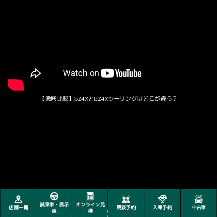
【徹底比較】bZ4XとbZ4Xツーリングはどこが違う？
試乗車・展示
オンライン見
店舗一覧
商談予約
入庫予約
中古車
車
積