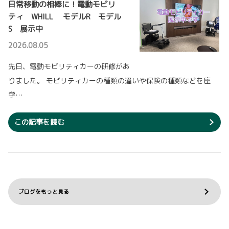
日常移動の相棒に！電動モビリ
本社屋の一部に在りました『中央店』でござい
ティ WHILL モデルR モデル
ますが、7月4日より国道沿いに移転し、店名も
詳しくはこちら
『稲毛海岸店』へと変更いたしました。
S 展示中
新しく生まれ変わった『稲毛海岸店』へぜひお気軽にお越しください。
2026.08.05
2026-06-03
詳しくはこちら
先日、電動モビリティカーの研修があ
【ヴェルファイア】一部改良を発表！
りました。 モビリティカーの種類の違いや保険の種類などを座
ヴェルファイアを一部改良し、6月3日に発売し
ました。
学…
2023-06-30
【主な改良ポイント】
【UVIS稲毛】リニューアル工事に伴う休
▽商品力強化
・新ボディカラーのニュートラルブラックを全グレードに設定
この記事を読む
業のお知らせ
・内装加飾をブロンズスパッタリングへ統一（Executive Loungeグレード)
『UVIS稲毛』は、7月1日～年末までリニューア
ル工事の為、休業する事ととなりました。
詳しくはこちら
ご迷惑をお掛け致しますが、何卒ご理解いただけますようお願い申し上げます。
詳しくはこちら
2026-06-03
ブログをもっと見る
【アルファード】一部改良を発表！
アルファードを一部改良し、6月3日に発売しま
2023-02-16
した。