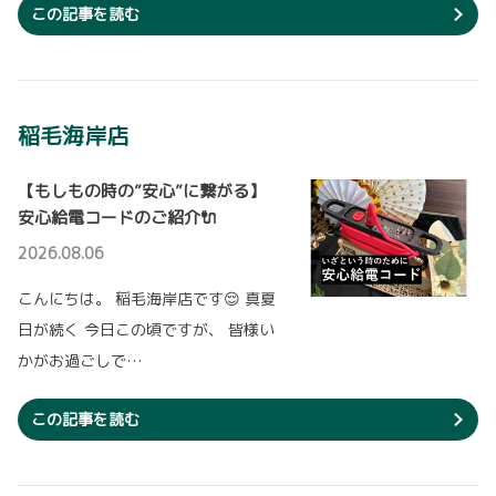
この記事を読む
2026-06-18
トヨタ自動車による紙カタログの制作・印刷終
了（2025年1月）に先立ち、千葉トヨペットの
【ハイエースバン】一部改良を発表！
ホームページでは、
ハイエースバンを一部改良し、７月１日に発売
5月31日（金）18:00
をもちまして、カタログ請求リクエストを終了いたしま
します。
す。
お客様にはご不便をおかけいたしますが、何卒ご理解賜りますようお願い申し上
【改良ポイント】
げます。
稲毛海岸店
▽ 座席まわりの安全性能（強度・固定・ヘッド
レスト）を定めた国連欧州経済委員会の車両安全規則に適合
【もしもの時の”安心”に繋がる】
2024-03-05
詳しくはこちら
安心給電コードのご紹介🔌
【稲毛海岸店】整備工場 新設のお知らせ
2026.08.06
稲毛海岸店の整備工場が新設された工場へと移
転し、稲毛海岸店が3月5日正式にグランドオー
2026-06-18
プンいたしました。
こんにちは。 稲毛海岸店です😌 真夏
【ハイエースワゴン】一部改良を発表！
日が続く 今日この頃ですが、 皆様い
詳しくはこちら
ハイエースワゴンを一部改良し、７月１日に発
かがお過ごしで…
売します。
【改良ポイント】
2024-02-01
▽ 座席まわりの安全性能（強度・固定・ヘッド
この記事を読む
レスト）を定めた国連欧州経済委員会の車両安全規則に適合
【塩浜店】営業終了のお知らせ
塩浜店は、３月３１日（日）をもちまして営業
詳しくはこちら
を終了する事になりました 。