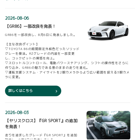
2026-08-06
【GR86】一部改良を発表！
GR86を一部改良し、8月6日に発表しました。
【主な改良ポイント】
▽TOYOTA 86の期間限定外板色だったソリッド
グレーを復活。RZグレードの内装を一部変更
し、コックピットの質感を向上。
▽スロットルコントロール、電動パワーステアリング、シフトの操作性をさらに
作り込み、GR86の魅力である意のままの走りを進化。
▽運転支援システム・アイサイトを2眼カメラからより広い範囲を捉える3眼カメ
ラに変更。
詳しくはこちら
2026-08-03
【ヤリスクロス】『GR SPORT』の追加
を発表！
走りを追求したグレード『GR SPORT』を追加
設定し、8月3日に発表しました。