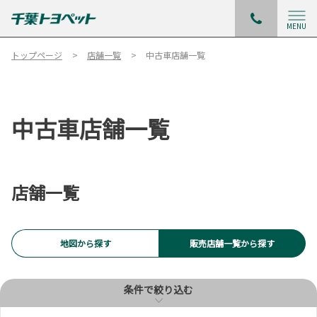
試乗車
MENU
キーワード
トップページ
店舗一覧
中古車店舗一覧
サービス
中古車店舗一覧
WiFi
G-Station
AED
中古車店舗
店舗一覧
ベビーシート（おむつ交
地図から探す
販売店舗一覧から探す
換用シート）
条件で絞り込む
条件で絞り込む