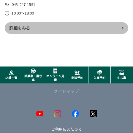
043-247-1591
10:00～18:00
詳細をみる
試乗車・展示
オンライン見
店舗一覧
商談予約
入庫予約
中古車
車
積
サイトマップ
取り扱い車種一覧
即納可能！在庫車一覧
HOT!
ご利用にあたって
オススメ車種TOP3
NEW!