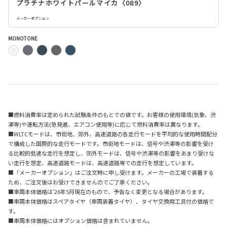
プラチナホワイトパールマイカ〈089〉
メーカーオプション
MONOTONE
■燃料消費率は定められた試験条件のもとでの値です。お客様の使用環境(気象、渋
滞等)や運転方法(急発進、エアコン使用等)に応じて燃料消費率は異なります。
■WLTCモードは、市街地、郊外、高速道路の各走行モードを平均的な使用時間配分
で構成した国際的な走行モードです。市街地モードは、信号や渋滞等の影響を受け
る比較的低速な走行を想定し、郊外モードは、信号や渋滞等の影響をあまり受けな
い走行を想定、高速道路モードは、高速道路等での走行を想定しています。
■「メーカーオプション」はご注文時に申し受けます。メーカーの工場で装着する
ため、ご注文後はお受けできませんのでご了承ください。
■車両本体価格は'26年5月現在のもので、予告なく変更となる場合があります。
■車両本体価格はスペアタイヤ（車両装着タイヤ）、タイヤ交換用工具付の価格で
す。
■車両本体価格にはオプション価格は含まれていません。