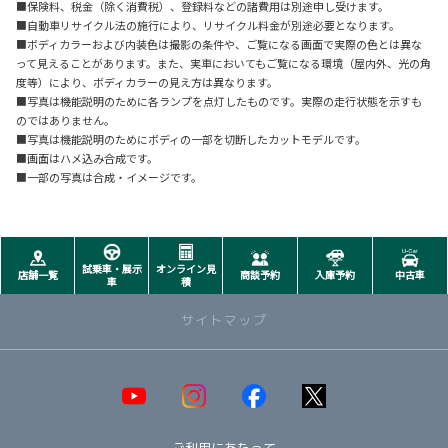
■保険料、税金（除く消費税）、登録料などの諸費用は別途申し受けます。
■自動車リサイクル法の施行により、リサイクル料金が別途必要となります。
■ボディカラーおよび内装色は撮影の条件や、ご覧になる画面で実際の色とは異な
って見えることがあります。また、実車においてもご覧になる環境（屋内外、光の角
度等）により、ボディカラーの見え方は異なります。
■写真は機能説明のために各ランプを点灯したものです。実際の走行状態を示すも
のではありません。
■写真は機能説明のためにボディの一部を切断したカットモデルです。
■画面はハメ込み合成です。
■一部の写真は合成・イメージです。
試乗車・展示
オンライン見
店舗一覧
商談予約
入庫予約
中古車
車
積
サイトマップ
取り扱い車種一覧
即納可能！在庫車一覧
HOT!
ご利用にあたって