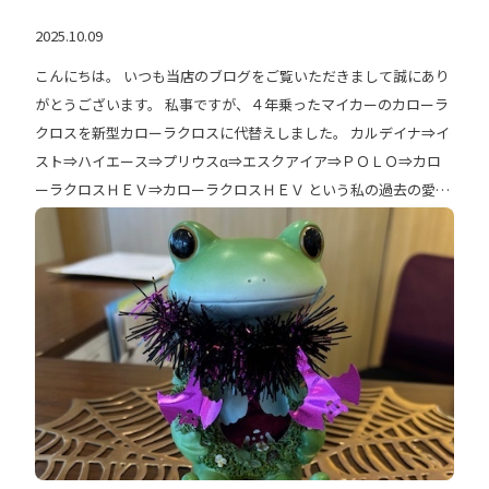
＝＝ 上記写真は特別仕様車Z”ACTIVE SPORT”(２WD) ボディカラ
2025.10.09
ー【特別設定色】TWOTONE ブラック×アーバンカーキ メーカ
こんにちは。 いつも当店のブログをご覧いただきまして誠にあり
ーオプション別途￥５５,０００（税込） 車両本体価格：￥３,６
がとうございます。 私事ですが、４年乗ったマイカーのカローラ
６３,０００（税込） ※その他別途諸費用・オプション代金がか
クロスを新型カローラクロスに代替えしました。 カルデイナ⇒イ
かります ６０周年ロゴ ☆★☆詳しくはスタッフまで☆★☆
スト⇒ハイエース⇒プリウスα⇒エスクアイア⇒ＰＯＬＯ⇒カロ
ーラクロスＨＥＶ⇒カローラクロスＨＥＶ という私の過去の愛車
遍歴になります。 同じ車を２台続けてというのは今回が初めてに
なります。 私が思うカローラクロスの良い点は３つあります。
①サイズ感、質感のパッケージがちょうどいい。 ②燃費と走りが
良い ③お買い得感が強い 私はいつも残価設定型プランを利用し
ていて、 タイヤ交換やバッテリー交換の必要になる４年目で乗り
換えています。 最新の車を自分が乗ることによって、お客様にも
その良さが説明できるので職業病？かもしれません。 皆様に知っ
ていただきたいのは、残価設定で新車を機種変更しながら使うメ
リットです。 最新のテクノロジーを常に得ることが出来て、 保
証期間内での乗り換えは途中で予期せぬ出費がなく、 安心して遠