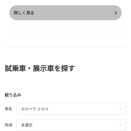
乗りもできます。 新型カローラクロスのおすすめポイントは ◎
Ｚグレードにはシートベンチレーションが標準装備 ◎デザインの
詳しく見る
変更により、スマートな外観 ◎メーター、ナビのモニターが見や
すくなった です。 また4年後、次は何に機種変更しようか今から
考えて過ごそうかと思います。
試乗車・展示車を探す
絞り込み
車名
地域