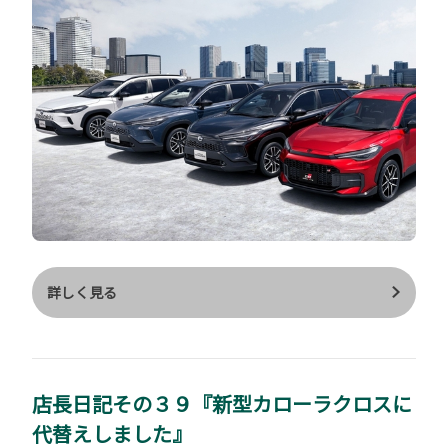
に提供する補助的システム →安心降車アシストは停車、降車時に
は同じセンサーで 後方から接近する車や自転車を検知してドア開
け時の事故を防ぐ安全支援 ▶パノラミックビューモニター（床下
透過表示機能付） ▶パーキングサポートブレーキ（後方接近車両
＋後方歩行者） →駐車場から後退する際に、後方接近車両は自車
の左右後方から 接近してくる車両をレーダーで検知。 ドアミラ
ー内のインジケーター点滅とブザーによりドライバーに注意喚起
後方歩行者は自車後方の歩行者をカメラで検知。 ディスプレイオ
ーディオ画面内のアイコン点滅とブザーにより注意喚起 衝突の危
険性がある場合は、自動的にブレーキ制御を行うことで 接近車両
や歩行者との衝突被害軽減に支援します ▶トヨタチームメイト
(アドバンストパーク) ＋パーキングサポートブレーキ（周囲静止
詳しく見る
物） →アドバンストパークはスイッチを押すだけで駐車操作を支
援 並列駐車においてはバック駐車に加え、前向き駐車、バック出
庫、前向き出庫 が可能。ステアリング、アクセル、ブレーキ操作
をクルマが支援してくれる ため安心して楽に停められます（シフ
店長日記その３９『新型カローラクロスに
ト操作は手動） ▶ステアリングヒーター →冬のドライブも手の
代替えしました』
ひらから温めます☺ ＝＝＝ 特別仕様車Z"ACTIVE SPORT” ＝