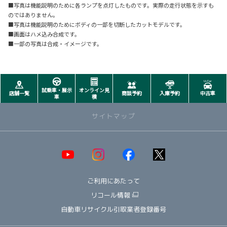
■写真は機能説明のために各ランプを点灯したものです。実際の走行状態を示すも
のではありません。
■写真は機能説明のためにボディの一部を切断したカットモデルです。
■画面はハメ込み合成です。
■一部の写真は合成・イメージです。
試乗車・展示
オンライン見
店舗一覧
商談予約
入庫予約
中古車
車
積
サイトマップ
取り扱い車種一覧
即納可能！在庫車一覧
HOT!
ご利用にあたって
オススメ車種TOP3
NEW!
納期情報
リコール情報
ウェルキャブ（福祉車両）
自動車リサイクル引取業者登録番号
～ コンパクト ～