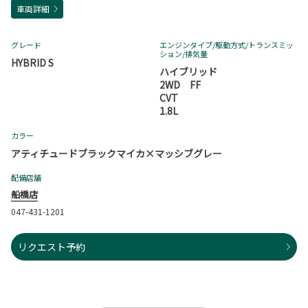
車両詳細
グレード
エンジンタイプ
/駆動方式/
トランスミッ
ション
/排気量
HYBRID S
ハイブリッド
2WD FF
CVT
1.8L
カラー
アティチュードブラックマイカ×マッシブグレー
配備店舗
船橋店
047-431-1201
リクエスト予約