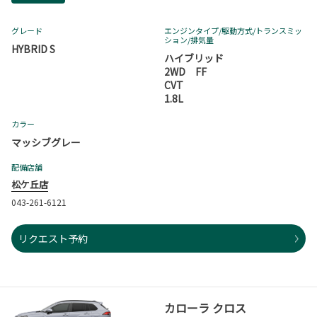
グレード
エンジンタイプ
/駆動方式/
トランスミッ
ション
/排気量
HYBRID S
ハイブリッド
2WD FF
CVT
1.8L
カラー
マッシブグレー
配備店舗
松ケ丘店
043-261-6121
リクエスト予約
カローラ クロス