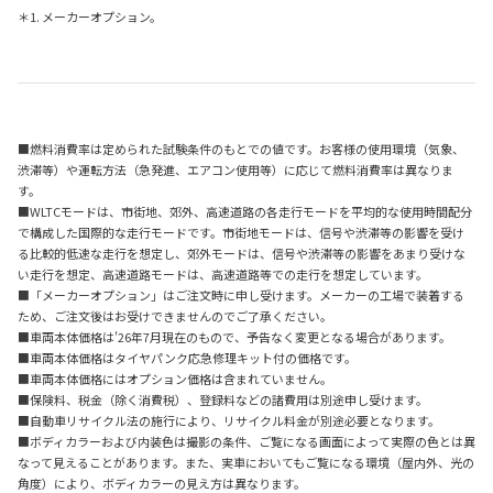
＊1. メーカーオプション。
■燃料消費率は定められた試験条件のもとでの値です。お客様の使用環境（気象、
渋滞等）や運転方法（急発進、エアコン使用等）に応じて燃料消費率は異なりま
す。
■WLTCモードは、市街地、郊外、高速道路の各走行モードを平均的な使用時間配分
で構成した国際的な走行モードです。市街地モードは、信号や渋滞等の影響を受け
る比較的低速な走行を想定し、郊外モードは、信号や渋滞等の影響をあまり受けな
い走行を想定、高速道路モードは、高速道路等での走行を想定しています。
■「メーカーオプション」はご注文時に申し受けます。メーカーの工場で装着する
ため、ご注文後はお受けできませんのでご了承ください。
■車両本体価格は'26年7月現在のもので、予告なく変更となる場合があります。
■車両本体価格はタイヤパンク応急修理キット付の価格です。
■車両本体価格にはオプション価格は含まれていません。
■保険料、税金（除く消費税）、登録料などの諸費用は別途申し受けます。
■自動車リサイクル法の施行により、リサイクル料金が別途必要となります。
■ボディカラーおよび内装色は撮影の条件、ご覧になる画面によって実際の色とは異
なって見えることがあります。また、実車においてもご覧になる環境（屋内外、光の
角度）により、ボディカラーの見え方は異なります。