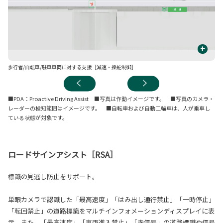
+
歩行者/自転車/駐車車両に対する支援［減速・操舵制御］
先
■PDA：Proactive Driving Assist
■写真は作動イメージです。 ■写真のカメラ・
レーダーの検知範囲はイメージです。 ■自転車および自動二輪車は、人が乗車し
ている状態が対象です。
ロードサインアシスト［RSA］
標識の見逃し防止をサポート。
単眼カメラで認識した「最高速度」「はみ出し通行禁止」「一時停止」
「転回禁止」の道路標識をマルチインフォメーションディスプレイに表
示。また、「最高速度」「車両進入禁止」「赤信号」の道路標識や信号