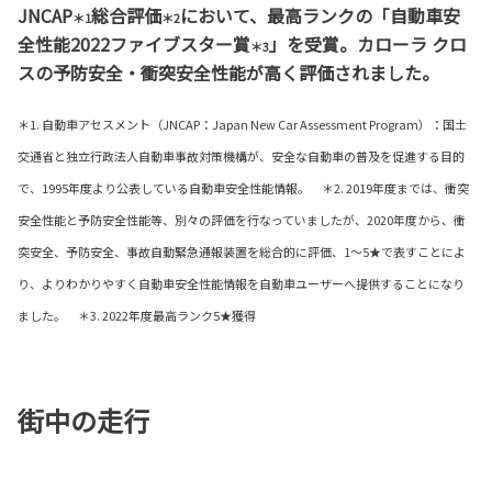
JNCAP
総合評価
において、最高ランクの「自動車安
＊1
＊2
全性能2022ファイブスター賞
」を受賞。カローラ クロ
＊3
スの予防安全・衝突安全性能が高く評価されました。
＊1. 自動車アセスメント（JNCAP：Japan New Car Assessment Program）：国土
交通省と独立行政法人自動車事故対策機構が、安全な自動車の普及を促進する目的
で、1995年度より公表している自動車安全性能情報。 ＊2. 2019年度までは、衝突
安全性能と予防安全性能等、別々の評価を行なっていましたが、2020年度から、衝
突安全、予防安全、事故自動緊急通報装置を総合的に評価、1～5★で表すことによ
り、よりわかりやすく自動車安全性能情報を自動車ユーザーへ提供することになり
ました。 ＊3. 2022年度最高ランク5★獲得
街中の走行