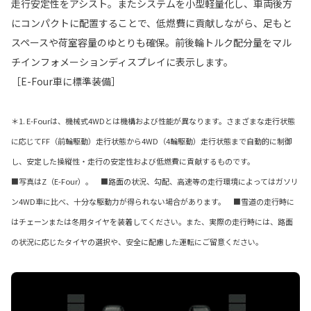
走行安定性をアシスト。またシステムを小型軽量化し、車両後方
にコンパクトに配置することで、低燃費に貢献しながら、足もと
スペースや荷室容量のゆとりも確保。前後輪トルク配分量をマル
チインフォメーションディスプレイに表示します。
［E-Four車に標準装備］
＊1. E-Fourは、機械式4WDとは機構および性能が異なります。さまざまな走行状態
に応じてFF（前輪駆動）走行状態から4WD（4輪駆動）走行状態まで自動的に制御
し、安定した操縦性・走行の安定性および低燃費に貢献するものです。
■写真はZ（E-Four）。 ■路面の状況、勾配、高速等の走行環境によってはガソリ
ン4WD車に比べ、十分な駆動力が得られない場合があります。 ■雪道の走行時に
はチェーンまたは冬用タイヤを装着してください。また、実際の走行時には、路面
の状況に応じたタイヤの選択や、安全に配慮した運転にご留意ください。