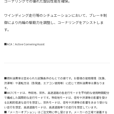
コーナリングでの優れた旋回性能を確保。
ワインディング走行等のシチュエーションにおいて、ブレーキ制
御により内輪の駆動力を調整し、コーナリングをアシストしま
す。
■ACA：Active Cornering Assist
■燃料消費率は定められた試験条件のもとでの値です。お客様の使用環境（気象、
渋滞等）や運転方法（急発進、エアコン使用等）に応じて燃料消費率は異なりま
す。
■WLTCモードは、市街地、郊外、高速道路の各走行モードを平均的な使用時間配分
で構成した国際的な走行モードです。市街地モードは、信号や渋滞等の影響を受け
る比較的低速な走行を想定し、郊外モードは、信号や渋滞等の影響をあまり受けな
い走行を想定、高速道路モードは、高速道路等での走行を想定しています。
■「メーカーオプション」はご注文時に申し受けます。メーカーの工場で装着する