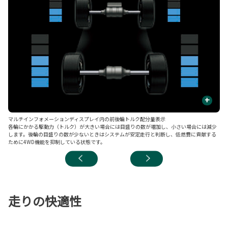
+
マルチインフォメーションディスプレイ内の前後輪トルク配分量表示
■
各輪にかかる駆動力（トルク）が大きい場合には目盛りの数が増加し、小さい場合には減少
後
します。後輪の目盛りの数が少ないときはシステムが安定走行と判断し、低燃費に貢献する
ッ
ために4WD機能を抑制している状態です。
走りの快適性