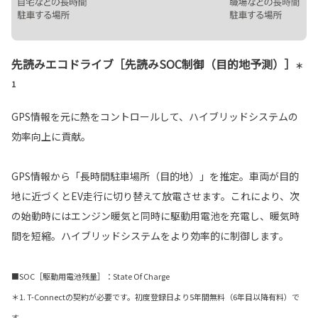
先読みエコドライブ［先読みSOC制御（目的地予測）］
＊
1
GPS情報を元に熱をコントロールして、ハイブリッドシステムの
効率向上に貢献。
GPS情報から「長時間駐車場所（目的地）」を推定。車両が目的
地に近づくとEV走行に切り替えて放電させます。これにより、次
の始動時にはエンジン暖気と同時に駆動用電池を充電し、暖気時
間を短縮。ハイブリッドシステムをより効率的に制御します。
■SOC［駆動用電池残量］：State Of Charge
＊1. T-Connectの契約が必要です。初度登録日より5年間無料（6年目以降有料）で
す。