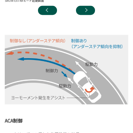
SNOW EXTRAモード起動画面
SN
ACA制御