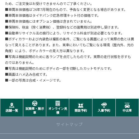
ため、ご注文後はお受けできませんのでご了承ください。
■車両本体価格は’26年7月現在のもので、予告なく変更となる場合があります。
■車両本体価格はタイヤパンク応急修理キット付の価格です。
■車両本体価格にはオプション価格は含まれていません。
■保険料、税金（除く消費税）、登録料などの諸費用は別途申し受けます。
■自動車リサイクル法の施行により、リサイクル料金が別途必要となります。
■ボディカラーおよび内装色は撮影の条件、ご覧になる画面によって実際の色とは異
なって見えることがあります。また、実車においてもご覧になる環境（屋内外、光の
角度）により、ボディカラーの見え方は異なります。
■写真は機能説明のために各ランプを点灯したものです。実際の走行状態を示すも
のではありません。
■写真は機能説明のためにボディの一部を切断したカットモデルです。
■画面はハメ込み合成です。
■一部の写真は合成・イメージです。
試乗車・展示
オンライン見
店舗一覧
商談予約
入庫予約
中古車
車
積
サイトマップ