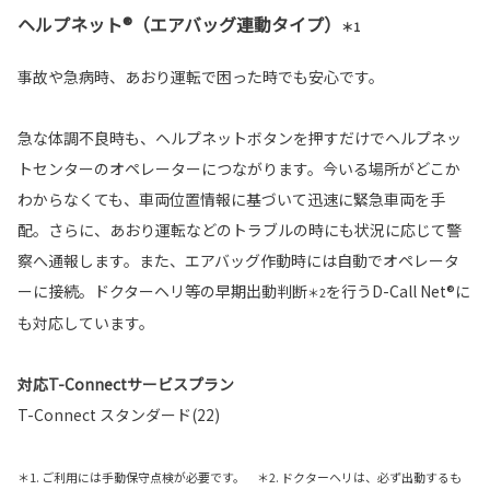
ヘルプネット®（エアバッグ連動タイプ）
＊1
事故や急病時、あおり運転で困った時でも安心です。
急な体調不良時も、ヘルプネットボタンを押すだけでヘルプネッ
トセンターのオペレーターにつながります。今いる場所がどこか
わからなくても、車両位置情報に基づいて迅速に緊急車両を手
配。さらに、あおり運転などのトラブルの時にも状況に応じて警
察へ通報します。また、エアバッグ作動時には自動でオペレータ
ーに接続。ドクターヘリ等の早期出動判断
を行うD-Call Net®に
＊2
も対応しています。
対応T-Connectサービスプラン
T-Connect スタンダード(22)
＊1. ご利用には手動保守点検が必要です。 ＊2. ドクターヘリは、必ず出動するも