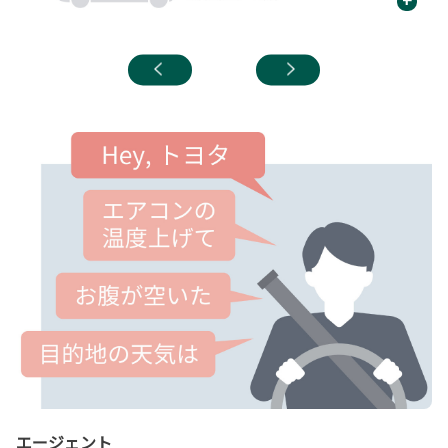
飲
エージェント