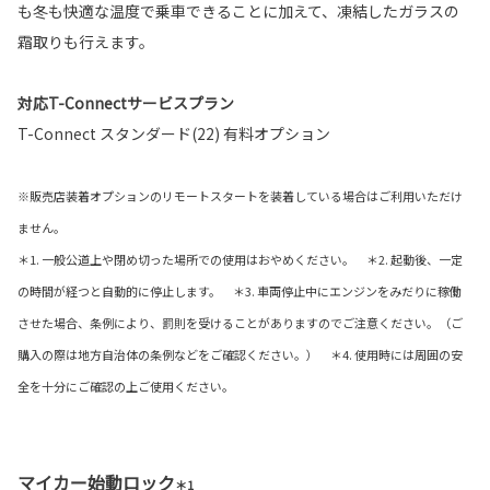
も冬も快適な温度で乗車できることに加えて、凍結したガラスの
霜取りも行えます。
対応T-Connectサービスプラン
T-Connect スタンダード(22) 有料オプション
※販売店装着オプションのリモートスタートを装着している場合はご利用いただけ
ません。
＊1. 一般公道上や閉め切った場所での使用はおやめください。 ＊2. 起動後、一定
の時間が経つと自動的に停止します。 ＊3. 車両停止中にエンジンをみだりに稼働
させた場合、条例により、罰則を受けることがありますのでご注意ください。（ご
購入の際は地方自治体の条例などをご確認ください。） ＊4. 使用時には周囲の安
全を十分にご確認の上ご使用ください。
マイカー始動ロック
＊1