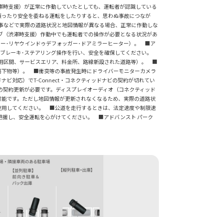
滞時支援）が正常に作動していたとしても、運転者が認識している
頼ったり安全を委ねる運転をしたりすると、思わぬ事故につなが
事などで実際の道路状況と地図情報が異なる場合、正常に作動しな
ブ（渋滞時支援）作動中でも運転者での操作が必要となる状況があ
ー･リヤウインドゥデフォッガー･ドアミラーヒーター）。 ■ア
･ブレーキ･ステアリング操作を行い、安全を確保してください。
用区間、サービスエリア、料金所、路線新設された道路等）。 ■
落下物等）。 ■衝突等の事故発生時にドライバーモニターカメラ
対応）でT-Connect・コネクティッドナビの契約が切れてい
ビの契約更新が必要です。ディスプレイオーディオ（コネクティッド
用が可能です。ただし地図情報が更新されなくなるため、実際の道路状
使用してください。 ■公道を走行するときは、法定速度や制限速
把握し、安全運転を心がけてください。 ■アドバンスト パーク
。