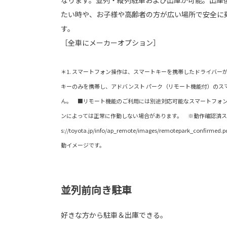
なります。並列・縦列駐車および出庫が可能。出庫
たい時や、お子様や高齢者の方が広い場所で安全に
す。
［全車にメーカーオプション］
＊1. スマートフォン操作は、スマートキーを携帯したドライバー
キーのみを携帯し、アドバンスト パーク（リモート機能付）のス
ん。 ■リモート機能のご利用には別途対応可能なスマートフォン
ンによっては正常に作動しない場合があります。 ※動作確認済スマ
s://toyota.jp/info/ap_remote/images/remotepark_c
動イメージです。
並列前向き駐車
好きな方から駐車＆出庫できる。