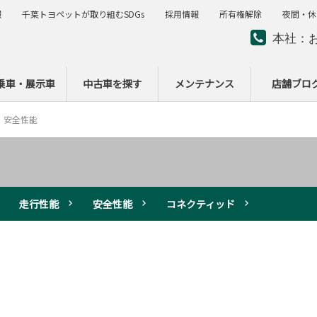
報
千葉トヨペットが取り組むSDGs
採用情報
所有権解除
夜間・休
本社：
夜間・
ー
乗車・展示車
中古車を探す
メンテナンス
店舗ブロ
安全性能
走行性能
安全性能
コネクティッド