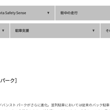
ta Safety Sense
街中の走行
駐車支援
そ
 パーク］
ドバンスト パークがさらに進化。並列駐車においては従来のバック駐