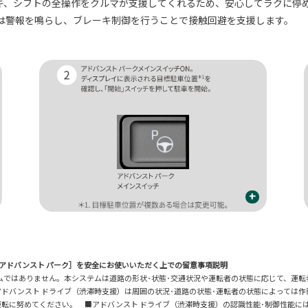
キ、シフトの全操作をクルマが支援してくれるため、安心してラクに停
は警報を鳴らし、ブレーキ制御を行うことで接触回避を支援します。
+
 アドバンスト パーク］を安全にお使いいただく上での留意事項説明
ムではありません。本システムは道路の形状･状態･交通状況や運転者の状態に応じて、運
ドバンスト ドライブ（渋滞時支援）は周囲の状況･道路の状態･運転者の状態によっては
転に努めてください。 ■アドバンスト ドライブ（渋滞時支援）の認識性能･制御性能に