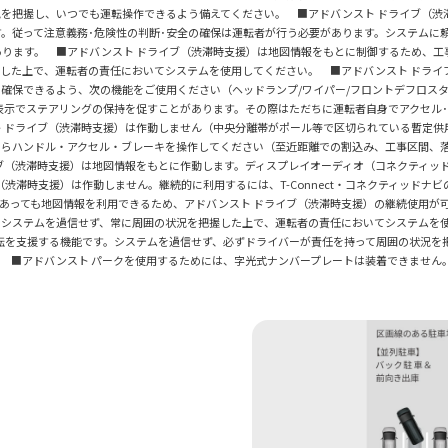
を把握し、いつでも運転操作できるよう備えてください。 ■アドバンスト ドライブ（渋
。従って注意義務･危険性の判断･安全の確保は運転者が行う必要があります。システムに
ります。 ■アドバンスト ドライブ（渋滞時支援）は地図情報をもとに制御するため、工
した上で、運転者の責任においてシステムを使用してください。 ■アドバンスト ドライ
確保できるよう、次の機能をご使用ください（ヘッドランプ/ワイパー/フロントデフロスタ
表示でステアリングの保持を促すことがあります。その際はただちに運転者自身でアクセル
 ドライブ（渋滞時支援）は作動しません（中央分離帯がポール等で区切られている暫定供
自らハンドル・アクセル・ブレーキを操作してください（至近距離での割込み、工事区間、
（渋滞時支援）は地図情報をもとに作動します。ディスプレイオーディオ（コネクティッドナビ
渋滞時支援）は作動しません。継続的に利用するには、T-Connect・コネクティッドナ
契約切れであっても地図情報を利用できるため、アドバンスト ドライブ（渋滞時支援）の継続使
。システムを過信せず、常に周囲の状況を把握した上で、運転者の責任においてシステムを
転を支援する機能です。システムを過信せず、必ずドライバーが責任を持って周囲の状況を
 ■アドバンスト パークを使用するためには、字光式ナンバープレートは装着できません