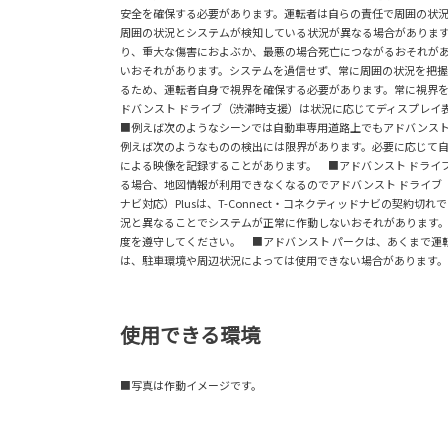
安全を確保する必要があります。運転者は自らの責任で周囲の状況
周囲の状況とシステムが検知している状況が異なる場合があります
り、重大な傷害におよぶか、最悪の場合死亡につながるおそれがあ
いおそれがあります。システムを過信せず、常に周囲の状況を把握
るため、運転者自身で視界を確保する必要があります。常に視界を
ドバンスト ドライブ（渋滞時支援）は状況に応じてディスプレイ
■例えば次のようなシーンでは自動車専用道路上でもアドバンスト
例えば次のようなものの検出には限界があります。必要に応じて
による映像を記録することがあります。 ■アドバンスト ドライブ
る場合、地図情報が利用できなくなるのでアドバンスト ドライブ（
ナビ対応）Plusは、T-Connect・コネクティッドナビの
況と異なることでシステムが正常に作動しないおそれがあります
度を遵守してください。 ■アドバンスト パークは、あくまで運
は、駐車環境や周辺状況によっては使用できない場合があります。
使用できる環境
■写真は作動イメージです。