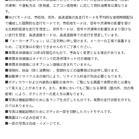
渋滞等）や運転方法（急発進、エアコン使用等）に応じて燃料消費率は異なりま
す。
■WLTCモードは、市街地、郊外、高速道路の各走行モードを平均的な使用時間配分
で構成した国際的な走行モードです。市街地モードは、信号や渋滞等の影響を受け
る比較的低速な走行を想定し、郊外モードは、信号や渋滞等の影響をあまり受けな
い走行を想定、高速道路モードは、高速道路等での走行を想定しています。
■「メーカーオプション」はご注文時に申し受けます。メーカーの工場で装着する
ため、ご注文後はお受けできませんのでご了承ください。
■車両本体価格は'26年4月現在のもので、予告なく変更となる場合があります。
■車両本体価格はタイヤパンク応急修理キット付の価格です。
■車両本体価格にはオプション価格は含まれていません。
■保険料、税金（除く消費税）、登録料などの諸費用は別途申し受けます。
■自動車リサイクル法の施行により、リサイクル料金が別途必要となります。
■ボディカラーおよび内装色は撮影の条件や、ご覧になる画面で実際の色とは異な
って見えることがあります。また、実車においてもご覧になる環境（屋内外、光の角
度等）により、ボディカラーの見え方は異なります。
■写真は機能説明のために各ランプを点灯したものです。実際の走行状態を示すも
のではありません。
■写真は機能説明のためにボディの一部を切断したカットモデルです。
■画面はハメ込み合成です。
■一部の写真は合成・イメージです。