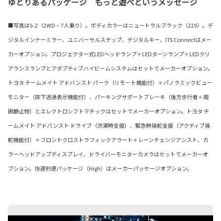
ゆとりあるパッケージ もっと遊べというメッセージ
■写真はS-Z（2WD・7人乗り）。ボディカラーはニュートラルブラック〈229〉。デ
ジタルインナーミラー、ユニバーサルステップ、デジタルキー、ITS Connectはメー
カーオプション。プロジェクター式LEDヘッドランプ＋LEDターンランプ＋LEDクリ
アランスランプとアダプティブハイビームシステムはセットでメーカーオプション。
トヨタ チームメイト アドバンスト パーク（リモート機能付）＋パノラミックビュー
モニター（床下透過表示機能付）、パーキングサポートブレーキ（後方歩行者＋周
囲静止物）とエレクトロシフトマチックはセットでメーカーオプション。トヨタ チ
ームメイト アドバンスト ドライブ（渋滞時支援）、緊急時操舵支援（アクティブ操
舵機能付）＋フロントクロストラフィックアラート＋レーンチェンジアシスト、カ
ラーヘッドアップディスプレイ、ドライバーモニターカメラはセットでメーカーオ
プション。快適利便パッケージ（High）はメーカーパッケージオプション。