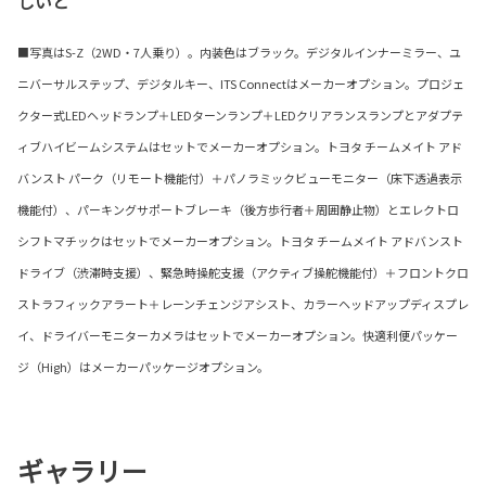
しいと
■写真はS-Z（2WD・7人乗り）。内装色はブラック。デジタルインナーミラー、ユ
ニバーサルステップ、デジタルキー、ITS Connectはメーカーオプション。プロジェ
クター式LEDヘッドランプ＋LEDターンランプ＋LEDクリアランスランプとアダプテ
ィブハイビームシステムはセットでメーカーオプション。トヨタ チームメイト アド
バンスト パーク（リモート機能付）＋パノラミックビューモニター（床下透過表示
機能付）、パーキングサポートブレーキ（後方歩行者＋周囲静止物）とエレクトロ
シフトマチックはセットでメーカーオプション。トヨタ チームメイト アドバンスト
ドライブ（渋滞時支援）、緊急時操舵支援（アクティブ操舵機能付）＋フロントクロ
ストラフィックアラート＋レーンチェンジアシスト、カラーヘッドアップディスプレ
イ、ドライバーモニターカメラはセットでメーカーオプション。快適利便パッケー
ジ（High）はメーカーパッケージオプション。
ギャラリー