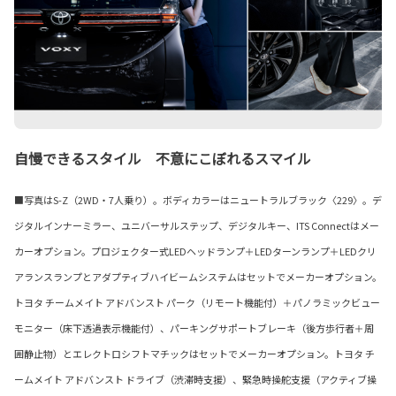
自慢できるスタイル 不意にこぼれるスマイル
■写真はS-Z（2WD・7人乗り）。ボディカラーはニュートラルブラック〈229〉。デ
ジタルインナーミラー、ユニバーサルステップ、デジタルキー、ITS Connectはメー
カーオプション。プロジェクター式LEDヘッドランプ＋LEDターンランプ＋LEDクリ
アランスランプとアダプティブハイビームシステムはセットでメーカーオプション。
トヨタ チームメイト アドバンスト パーク（リモート機能付）＋パノラミックビュー
モニター（床下透過表示機能付）、パーキングサポートブレーキ（後方歩行者＋周
囲静止物）とエレクトロシフトマチックはセットでメーカーオプション。トヨタ チ
ームメイト アドバンスト ドライブ（渋滞時支援）、緊急時操舵支援（アクティブ操