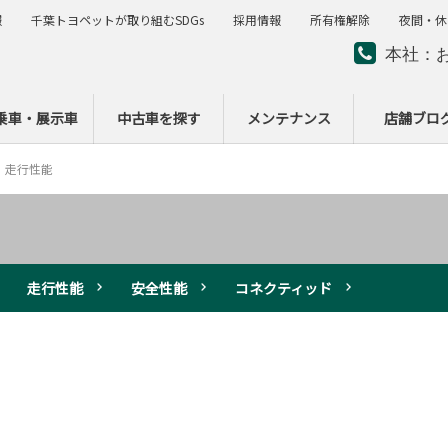
報
千葉トヨペットが取り組むSDGs
採用情報
所有権解除
夜間・休
本社：
夜間・
ー
乗車・展示車
中古車を探す
メンテナンス
店舗ブロ
走行性能
走行性能
安全性能
コネクティッド