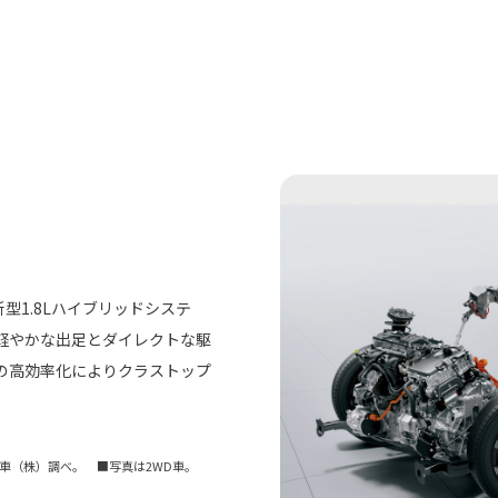
型1.8Lハイブリッドシステ
軽やかな出足とダイレクトな駆
の高効率化によりクラストップ
動車（株）調べ。 ■写真は2WD車。