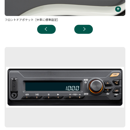
+
フロントドアポケット［全車に標準設定］
コ