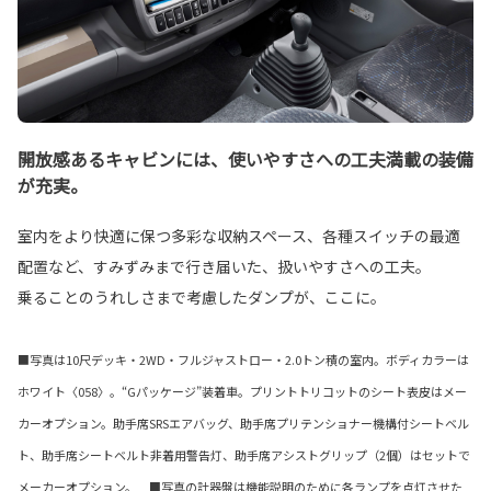
開放感あるキャビンには、使いやすさへの工夫満載の装備
が充実。
室内をより快適に保つ多彩な収納スペース、各種スイッチの最適
配置など、すみずみまで行き届いた、扱いやすさへの工夫。
乗ることのうれしさまで考慮したダンプが、ここに。
■写真は10尺デッキ・2WD・フルジャストロー・2.0トン積の室内。ボディカラーは
ホワイト〈058〉。“Gパッケージ”装着車。プリントトリコットのシート表皮はメー
カーオプション。助手席SRSエアバッグ、助手席プリテンショナー機構付シートベル
ト、助手席シートベルト非着用警告灯、助手席アシストグリップ（2個）はセットで
メーカーオプション。 ■写真の計器盤は機能説明のために各ランプを点灯させた