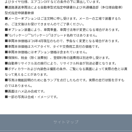
よびタイヤ仕様、エアコンOFF などの条件の下に算出しています。
■道路運送車両法による自動車型式指定申請書および共通構造部（多仕様自動車）
型式指定申請書数値
■メーカーオプションはご注文時に申し受けます。メーカーの工場で装着するた
め、ご注文後はお受けできませんのでご了承ください。
■オプション装着により、車両重量、車両寸法等が変更になる場合があります。
■“Gパッケージ”“Sパッケージ”はグレード名称ではありません。
■車両本体価格は'26年4月現在のもので、予告なく変更となる場合があります。
■車両本体価格はスペアタイヤ、タイヤ交換用工具付の価格です。
■車両本体価格にはオプション価格は含まれていません。
■保険料、税金（除く消費税）、登録料等の諸費用は別途申し受けます。
■自動車リサイクル法の施行により、リサイクル料金が別途必要となります。
■ボディカラーおよび内装色は撮影の条件、ご覧になる画面によって実際の色とは異
なって見えることがあります。
■写真は機能説明のために各ランプを点灯したものです。実際の走行状態を示すも
のではありません。
■画面はハメ込み合成です。
■一部の写真は合成・イメージです。
サイトマップ