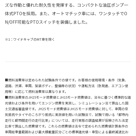
ズな作動と優れた耐久性を発揮する、コンパクトな油圧ポンプ一
体式PTOを採用。また、オートマチック車には、ワンタッチでO
N/OFF可能なPTOスイッチを装備しました。
※1：ワイドキャブのMT車を除く
■燃料消費率は定められた試験条件での値です。お客様の使用環境・条件（気象、
道路、渋滞、車両、架装ボディ、整備等の状況）や運転方法（急発進、エアコン使
用等）に応じて燃料消費率は異なります。
■燃料消費率のJH25モード燃費値とJH15モード燃費値は、法令に基づく標準的な諸
元値および条件を用いてエンジン燃費を実測し、シミュレーション法で算出した国
土交通省審査値です。JH25 モード燃費値はJH15 モード燃費値に対して、車両の空
気抵抗やタイヤのころがり抵抗に実測値を用いた試験法で、試験で用いる「都市内
走行と都市間走行の走行比率」については、走行実態の調査結果が反映された法定
比率で算出した燃費値です。これらの燃費値は法令で定められた燃費値計算条件の
車両総重量範囲および最大積載量区分ごとの標準諸元値・車型による最終減速比お