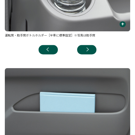
+
カ
運転席・助手席ボトルホルダー［全車に標準設定］※写真は助手席
フ