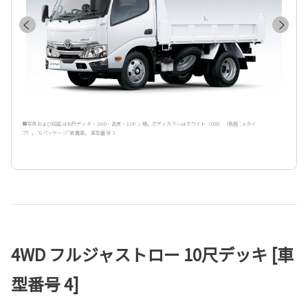
■写真および図面は10尺デッキ・2WD・高床・3.0トン積。ボディカラーはホワイト〈058〉（鳥居：Aタイ
プ）。“Gパッケージ”装着車。 車型番号 3
4WD フルジャストロー 10尺デッキ [車
型番号 4]