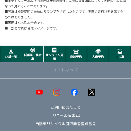
■ボディカラーおよび内装色は撮影の条件、ご覧になる画面によって実際の色とは異
なって見えることがあります。
■写真は機能説明のために各ランプを点灯したものです。実際の走行状態を示すも
のではありません。
■画面はハメ込み合成です。
■一部の写真は合成・イメージです。
試乗車・展示
オンライン見
店舗一覧
商談予約
入庫予約
中古車
車
積
サイトマップ
取り扱い車種一覧
即納可能！在庫車一覧
HOT!
ご利用にあたって
オススメ車種TOP3
NEW!
納期情報
リコール情報
ウェルキャブ（福祉車両）
自動車リサイクル引取業者登録番号
～ コンパクト ～