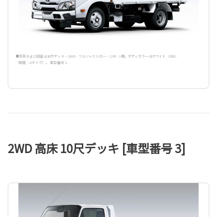
■写真および図面は10尺デッキ・2WD・フルジャストロー・2.0トン積。ボディカラーはホワイト〈058〉
（鳥居：Aタイプ）。 車型番号 1
2WD 高床 10尺デッキ [車型番号 3]