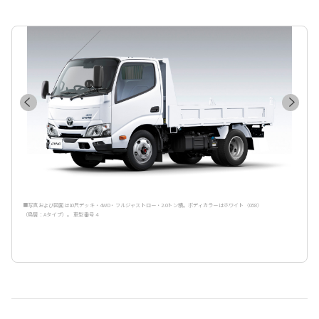
■写真および図面は10尺デッキ・4WD・フルジャストロー・2.0トン積。ボディカラーはホワイト〈058〉
（鳥居：Aタイプ）。 車型番号 4