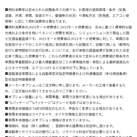
■燃料消費率は定められた試験条件での値です。お客様の使用環境・条件（気象、
道路、渋滞、車両、架装ボディ、整備等の状況）や運転方法（急発進、エアコン使
用等）に応じて燃料消費率は異なります。
■燃料消費率のJH25モード燃費値とJH15モード燃費値は、法令に基づく標準的な諸
元値および条件を用いてエンジン燃費を実測し、シミュレーション法で算出した国
土交通省審査値です。JH25 モード燃費値はJH15 モード燃費値に対して、車両の空
気抵抗やタイヤのころがり抵抗に実測値を用いた試験法で、試験で用いる「都市内
走行と都市間走行の走行比率」については、走行実態の調査結果が反映された法定
比率で算出した燃費値です。これらの燃費値は法令で定められた燃費値計算条件の
車両総重量範囲および最大積載量区分ごとの標準諸元値・車型による最終減速比お
よびタイヤ仕様、エアコンOFF などの条件の下に算出しています。
■道路運送車両法による自動車型式指定申請書および共通構造部（多仕様自動車）
型式指定申請書数値
■メーカーオプションはご注文時に申し受けます。メーカーの工場で装着するた
め、ご注文後はお受けできませんのでご了承ください。
■オプション装着により、車両重量、車両寸法等が変更になる場合があります。
■“Gパッケージ”“Sパッケージ”はグレード名称ではありません。
■車両本体価格は'26年4月現在のもので、予告なく変更となる場合があります。
■車両本体価格はスペアタイヤ、タイヤ交換用工具付の価格です。
■車両本体価格にはオプション価格は含まれていません。
■保険料、税金（除く消費税）、登録料等の諸費用は別途申し受けます。
■自動車リサイクル法の施行により、リサイクル料金が別途必要となります。