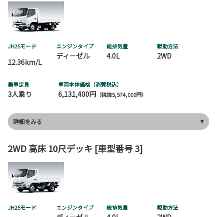
JH25モード
エンジンタイプ
総排気量
駆動方法
ディーゼル
4.0L
2WD
12.36km/L
乗車定員
車両本体価格（消費税込）
3人乗り
6,131,400円
（税抜5,574,000円）
詳細をみる
2WD 高床 10尺デッキ [車型番号 3]
JH25モード
エンジンタイプ
総排気量
駆動方法
ディーゼル
4.0L
2WD