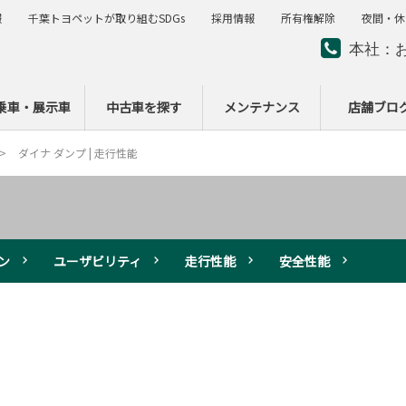
報
千葉トヨペットが取り組むSDGs
採用情報
所有権解除
夜間・休
本社：
夜間・
ー
乗車・展示車
中古車を探す
メンテナンス
店舗ブロ
ダイナ ダンプ | 走行性能
ン
ユーザビリティ
走行性能
安全性能