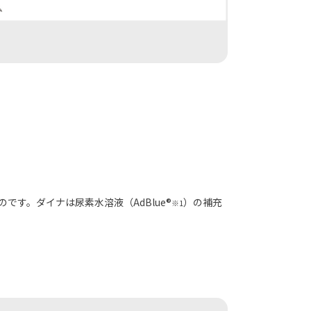
です。ダイナは尿素水溶液（AdBlue®
）の補充
※1