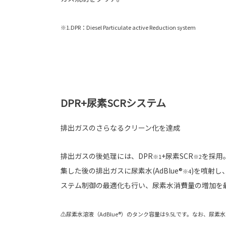
※1.DPR：Diesel Particulate active Reduction system
DPR+尿素SCRシステム
排出ガスのさらなるクリーン化を達成
排出ガスの後処理には、DPR
+尿素SCR
を採用
※1
※2
集した後の排出ガスに尿素水(AdBlue®
)を噴射し、
※4
ステム制御の最適化も行い、尿素水消費量の増加を
⚠尿素水溶液（AdBlue®）のタンク容量は9.5Lです。なお、尿