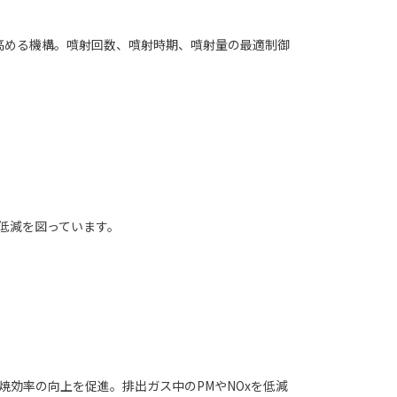
高める機構。噴射回数、噴射時期、噴射量の最適制御
低減を図っています。
焼効率の向上を促進。排出ガス中のPMやNOxを低減