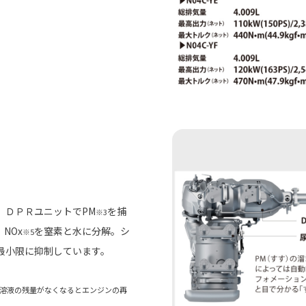
。ＤＰＲユニットでPM
を捕
※3
NOx
を窒素と水に分解。シ
※5
最小限に抑制しています。
素水溶液の残量がなくなるとエンジンの再