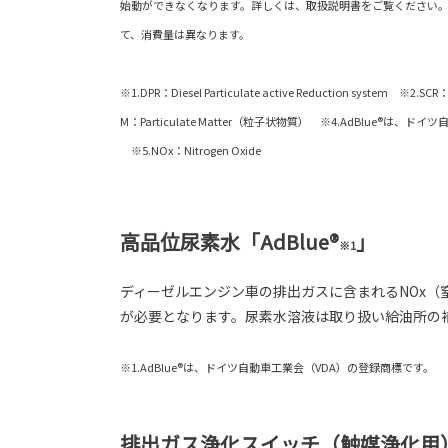
始動ができなくなります。詳しくは、取扱説明書をご覧ください
て、消費量は異なります。
※1.DPR：Diesel Particulate active Reduction system ※2.SCR：
M：Particulate Matter（粒子状物質） ※4.AdBlue®は
※5.NOx：Nitrogen Oxide
高品位尿素水「AdBlue®
」
※1
ディーゼルエンジン車の排出ガスに含まれるNOx（窒
が必要となります。尿素水溶液は取り扱い給油所の
※1.AdBlue®は、ドイツ自動車工業会（VDA）の登録商標です。
排出ガス浄化スイッチ（触媒浄化用