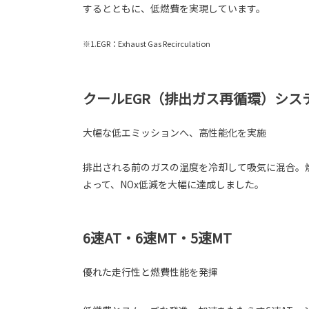
するとともに、低燃費を実現しています。
※1.EGR：Exhaust Gas Recirculation
クールEGR（排出ガス再循環）シス
大幅な低エミッションへ、高性能化を実施
排出される前のガスの温度を冷却して吸気に混合。燃
よって、NOx低減を大幅に達成しました。
6速AT・6速MT・5速MT
優れた走行性と燃費性能を発揮