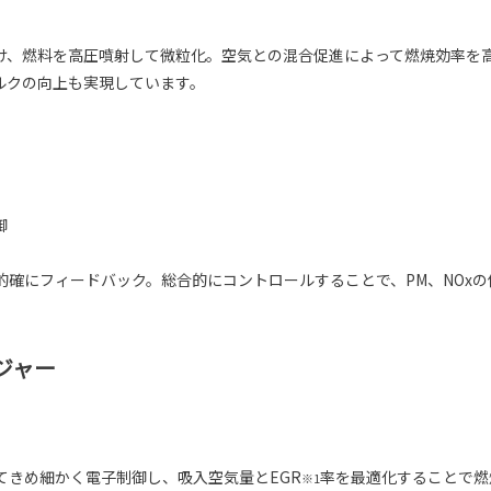
け、燃料を高圧噴射して微粒化。空気との混合促進によって燃焼効率を
ルクの向上も実現しています。
御
確にフィードバック。総合的にコントロールすることで、PM、NOxの
ジャー
てきめ細かく電子制御し、吸入空気量とEGR
率を最適化することで燃
※1