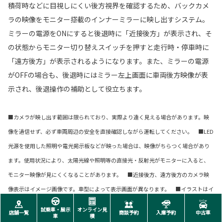
積荷時などに目視しにくい後方視界を確認するため、バックカメ
ラの映像をモニター搭載のインナーミラーに映し出すシステム。
ミラーの電源をONにすると後退時に「近接後方」が表示され、そ
の状態からモニター切り替えスイッチを押すと走行時・停車時に
「遠方後方」が表示されるようになります。また、ミラーの電源
がOFFの場合も、後退時にはミラー左上画面に車両後方映像が表
示され、後退操作の補助として役立ちます。
■カメラが映し出す範囲は限られており、実際より遠く見える場合があります。映
像を過信せず、必ず車両周辺の安全を直接確認しながら運転してください。 ■LED
光源を使用した照明や電光掲示板などが映った場合は、映像がちらつく場合があり
ます。使用状況により、太陽光線や照明等の直接光・反射光がモニターに入ると、
モニター映像が見にくくなることがあります。 ■近接後方、遠方後方のカメラ映
像表示はイメージ画像です。車型によって表示画面が異なります。 ■イラストはイ
メージです。
試乗車・展示
オンライン見
店舗一覧
商談予約
入庫予約
中古車
車
積