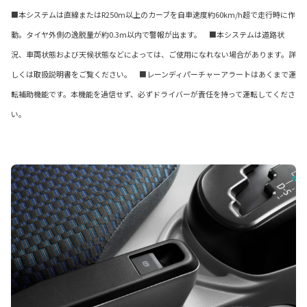
■本システムは直線またはR250m以上のカーブを自車速度約60km/h超で走行時に作
動。タイヤ外側の逸脱量が約0.3m以内で警報が出ます。 ■本システムは道路状
況、車両状態および天候状態などによっては、ご使用になれない場合があります。詳
しくは取扱説明書をご覧ください。 ■レーンディパーチャーアラートはあくまで運
転補助機能です。本機能を過信せず、必ずドライバーが責任を持って運転してくださ
い。