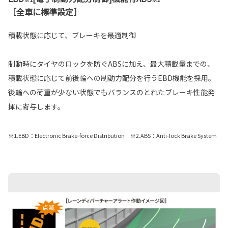
［全車に標準設定］
積載状態に応じて、ブレーキを最適制御
制動時にタイヤのロックを防ぐABSに加え、最大積載量までの、
積載状態に応じて前後輪への制動力配分を行うEBD機能を採用。
後輪への荷重が少ない状態でもバランスのとれたブレーキ性能発
揮に寄与します。
※1.EBD：Electronic Brake-force Distribution ※2.ABS：Anti-lock Brake System