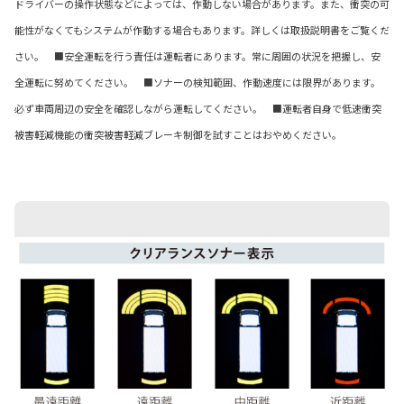
ドライバーの操作状態などによっては、作動しない場合があります。また、衝突の可
能性がなくてもシステムが作動する場合もあります。詳しくは取扱説明書をご覧くだ
さい。 ■安全運転を行う責任は運転者にあります。常に周囲の状況を把握し、安
全運転に努めてください。 ■ソナーの検知範囲、作動速度には限界があります。
必ず車両周辺の安全を確認しながら運転してください。 ■運転者自身で低速衝突
被害軽減機能の衝突被害軽減ブレーキ制御を試すことはおやめください。