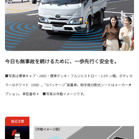
今日も無事故を続けるために、一歩先行く安全を。
■写真は標準キャブ・2WD・標準デッキ・フルジャストロー・2.0トン積。ボディカ
ラーはホワイト〈058〉。“Sパッケージ”装着車。助手席分割式シートはメーカーオ
プション。 車型番号 4 ■写真は作動イメージです。