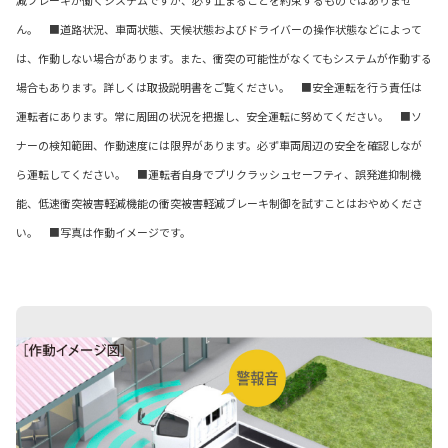
減ブレーキが働くシステムですが、必ず止まることを約束するものではありませ
ん。 ■道路状況、車両状態、天候状態およびドライバーの操作状態などによって
は、作動しない場合があります。また、衝突の可能性がなくてもシステムが作動する
場合もあります。詳しくは取扱説明書をご覧ください。 ■安全運転を行う責任は
運転者にあります。常に周囲の状況を把握し、安全運転に努めてください。 ■ソ
ナーの検知範囲、作動速度には限界があります。必ず車両周辺の安全を確認しなが
ら運転してください。 ■運転者自身でプリクラッシュセーフティ、誤発進抑制機
能、低速衝突被害軽減機能の衝突被害軽減ブレーキ制御を試すことはおやめくださ
い。 ■写真は作動イメージです。