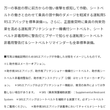
万一の事故の際に前方からの強い衝撃を感知して作動、シートベ
ルトの働きと合わせて乗員の頭や胸のダメージを軽減する運転席S
RSエアバッグを標準装備
。さらに、正面衝突時に乗員の拘束効
※1
果を高める運転席プリテンショナー機構付シートベルト、シート
ベルト非着用時に警告灯とブザーで知らせる運転席シートベルト
非着用警告灯＆シートベルトリマインダーも全車標準装備。
■写真は機能説明のためSRSエアバッグが作動した状態をイメージしたものです。
※1. 助手席はメーカーオプション。
＊助手席SRSエアバッグ、助手席プリテンショナー機構付シートベルト、助手席シー
トベルト非着用警告灯、助手席アシストグリップ（2個）はセットでメーカーオプシ
ョン。 ＊SRSエアバッグおよびプリテンショナー機能は、衝突の条件によっては作
動しない場合があります。 ＊SRS（乗員保護補助装置）：Supplemental Restraint
System ＊SRSエアバッグはシートベルトを補助する装置です。必ずシートベルト
をご着用ください。 ＊助手席SRSエアバッグ装着車においてチャイルドシートなど