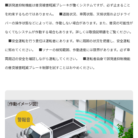
■誤発進抑制機能は衝突被害軽減ブレーキが働くシステムですが、必ず止まること
を約束するものではありません。 ■道路状況、車両状態、天候状態およびドライ
バーの操作状態などによっては、作動しない場合があります。また、衝突の可能性が
なくてもシステムが作動する場合もあります。詳しくは取扱説明書をご覧ください。
■安全運転を行う責任は運転者にあります。常に周囲の状況を把握し、安全運転
に努めてください。 ■ソナーの検知範囲、作動速度には限界があります。必ず車
両周辺の安全を確認しながら運転してください。 ■運転者自身で誤発進抑制機能
の衝突被害軽減ブレーキ制御を試すことはおやめください。