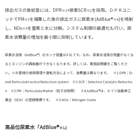
排出ガスの後処理には、DPR
+尿素SCR
を採用。ＤＰＲユニ
※1
※2
ットでPM
を捕集した後の排出ガスに尿素水(AdBlue®
)を噴射
※3
※4
し、NOx
を窒素と水に分解。システム制御の最適化も行い、尿
※5
素水消費量の増加を最小限に抑制しています。
尿素水溶液（AdBlue®）のタンク容量は9.5Lです。なお、尿素水溶液の残量がなくな
るとエンジンの再始動ができなくなります。詳しくは、取扱説明書をご覧くださ
い。※お客様の使用環境や運転方法によって、消費量は異なります。 ※1.DPR：Di
esel Particulate active Reduction system ※2.SCR：Selective Catalytic Reductio
n ※3.PM：Particulate Matter（粒子状物質） ※4.AdBlue®は、ドイツ自動車工
業会（VDA）の登録商標です。 ※5.NOx：Nitrogen Oxide
高品位尿素水「AdBlue®
」
※1