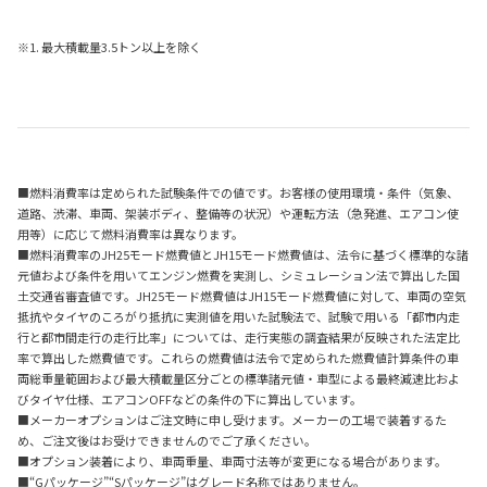
※1. 最大積載量3.5トン以上を除く
■燃料消費率は定められた試験条件での値です。お客様の使用環境・条件（気象、
道路、渋滞、車両、架装ボディ、整備等の状況）や運転方法（急発進、エアコン使
用等）に応じて燃料消費率は異なります。
■燃料消費率のJH25モード燃費値とJH15モード燃費値は、法令に基づく標準的な諸
元値および条件を用いてエンジン燃費を実測し、シミュレーション法で算出した国
土交通省審査値です。JH25モード燃費値はJH15モード燃費値に対して、車両の空気
抵抗やタイヤのころがり抵抗に実測値を用いた試験法で、試験で用いる「都市内走
行と都市間走行の走行比率」については、走行実態の調査結果が反映された法定比
率で算出した燃費値です。これらの燃費値は法令で定められた燃費値計算条件の車
両総重量範囲および最大積載量区分ごとの標準諸元値・車型による最終減速比およ
びタイヤ仕様、エアコンOFFなどの条件の下に算出しています。
■メーカーオプションはご注文時に申し受けます。メーカーの工場で装着するた
め、ご注文後はお受けできませんのでご了承ください。
■オプション装着により、車両重量、車両寸法等が変更になる場合があります。
■“Gパッケージ”“Sパッケージ”はグレード名称ではありません。