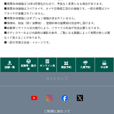
■車両本体価格は'26年4月現在のもので、予告なく変更となる場合があります。
■車両本体価格はスペアタイヤ、タイヤ交換用工具付の価格です。一部の車両はスペ
アタイヤが装着されていません。
■車両本体価格にはオプション価格は含まれていません。
■保険料、税金（除く消費税）、登録料等の諸費用は別途申し受けます。
■自動車リサイクル法の施行により、リサイクル料金が別途必要となります。
■ボディカラーおよび内装色は撮影の条件、ご覧になる画面によって実際の色とは異
なって見えることがあります。
■一部の写真は合成・イメージです。
試乗車・展示
オンライン見
店舗一覧
商談予約
入庫予約
中古車
車
積
サイトマップ
取り扱い車種一覧
即納可能！在庫車一覧
HOT!
ご利用にあたって
オススメ車種TOP3
NEW!