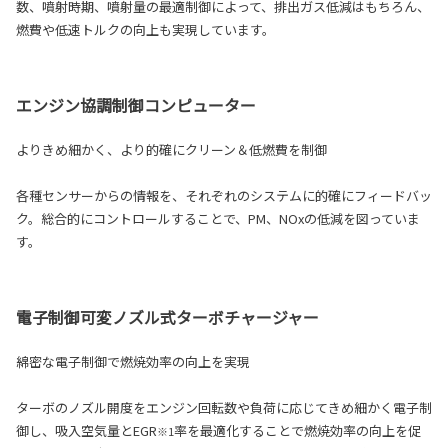
数、噴射時期、噴射量の最適制御によって、排出ガス低減はもちろん、
燃費や低速トルクの向上も実現しています。
エンジン協調制御コンピューター
よりきめ細かく、より的確にクリーン＆低燃費を制御
各種センサーからの情報を、それぞれのシステムに的確にフィードバッ
ク。総合的にコントロールすることで、PM、NOxの低減を図っていま
す。
電子制御可変ノズル式ターボチャージャー
綿密な電子制御で燃焼効率の向上を実現
ターボのノズル開度をエンジン回転数や負荷に応じてきめ細かく電子制
御し、吸入空気量とEGR
率を最適化することで燃焼効率の向上を促
※1