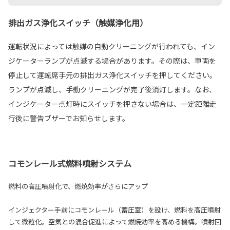
排出ガス浄化スイッチ（触媒浄化用）
運転状況によっては触媒の自動クリーニングが行われても、イン
ジケーターランプが点滅する場合があります。その際は、車両を
停止して運転席手元の排出ガス浄化スイッチを押してください。
ランプが点滅し、手動クリーニングが完了後消灯します。なお、
インジケーター点灯時にスイッチを押さない場合は、一定距離走
行後に警告ブザーでお知らせします。
コモンレール式燃料噴射システム
燃料の高圧噴射化で、燃焼効率がさらにアップ
インジェクター手前にコモンレール（蓄圧室）を設け、燃料を高圧噴射
して微粒化。空気との混合促進によって燃焼効率を高める機構。噴射回