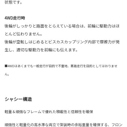
状態です。
4WD走行時
後輪がしっかりと路面をとらえている場合は、前輪に駆動力はほ
とんど伝わりません。
後輪が空転しはじめるとビスカスカップリング内部で摩擦力が発
生し、適切な駆動力を前輪にも伝えます。
■4WDはあくまでも一般走行が目的で不整地、悪路走行を目的としてはおりませ
ん。
シャシー構造
軽量＆頑強なフレームで優れた積載性と信頼性を確保
頑強性と軽量化の高水準な両立で架装時の余裕重量を確保する、フロン