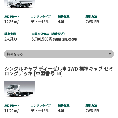
JH25モード
エンジンタイプ
総排気量
駆動方法
12.36㎞/L
ディーゼル
4.0L
2WD FR
乗車定員
車両本体価格（消費税込）
3人乗り
5,780,500円
(税抜5,255,000円）
詳細をみる
シングルキャブ ディーゼル車 2WD 標準キャブ セミ
ロングデッキ [車型番号 14]
JH25モード
エンジンタイプ
総排気量
駆動方法
11.29㎞/L
ディーゼル
4.0L
2WD FR