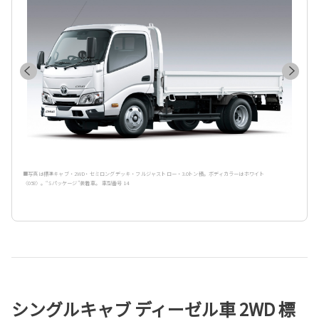
■写真は標準キャブ・2WD・セミロングデッキ・フルジャストロー・3.0トン積。ボディカラーはホワイト
〈058〉。“Sパッケージ”装着車。 車型番号 14
シングルキャブ ディーゼル車 2WD 標