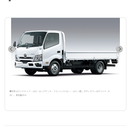
■写真はワイドキャブ・2WD・ロングデッキ・フルジャストロー・2.0トン積。ボディカラーはホワイト〈0
58〉。車型番号45