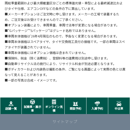
両総重量範囲および最大積載量区分ごとの標準諸元値・車型による最終減速比およ
びタイヤ仕様、エアコンOFFなどの条件の下に算出しています。
■メーカーオプションはご注文時に申し受けます。メーカーの工場で装着するた
め、ご注文後はお受けできませんのでご了承ください。
■オプション装着により、車両重量、車両寸法等が変更になる場合があります。
■“Gパッケージ”“Sパッケージ”はグレード名称ではありません。
■車両本体価格は'26年4月現在のもので、予告なく変更となる場合があります。
■車両本体価格はスペアタイヤ、タイヤ交換用工具付の価格です。一部の車両はスペ
アタイヤが装着されていません。
■車両本体価格にはオプション価格は含まれていません。
■保険料、税金（除く消費税）、登録料等の諸費用は別途申し受けます。
■自動車リサイクル法の施行により、リサイクル料金が別途必要となります。
■ボディカラーおよび内装色は撮影の条件、ご覧になる画面によって実際の色とは異
なって見えることがあります。
■一部の写真は合成・イメージです。
試乗車・展示
オンライン見
店舗一覧
商談予約
入庫予約
中古車
車
積
サイトマップ