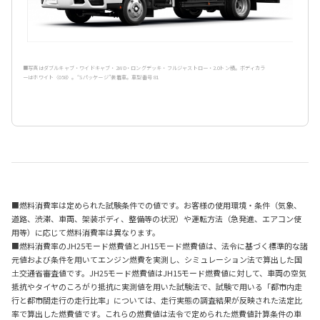
■写真はダブルキャブ・ワイドキャブ・2WD・ロングデッキ・フルジャストロー・2.0トン積。ボディカラ
ーはホワイト〈058〉。“Sパッケージ”装着車。車型番号 81
■燃料消費率は定められた試験条件での値です。お客様の使用環境・条件（気象、
道路、渋滞、車両、架装ボディ、整備等の状況）や運転方法（急発進、エアコン使
用等）に応じて燃料消費率は異なります。
■燃料消費率のJH25モード燃費値とJH15モード燃費値は、法令に基づく標準的な諸
元値および条件を用いてエンジン燃費を実測し、シミュレーション法で算出した国
土交通省審査値です。JH25モード燃費値はJH15モード燃費値に対して、車両の空気
抵抗やタイヤのころがり抵抗に実測値を用いた試験法で、試験で用いる「都市内走
行と都市間走行の走行比率」については、走行実態の調査結果が反映された法定比
率で算出した燃費値です。これらの燃費値は法令で定められた燃費値計算条件の車