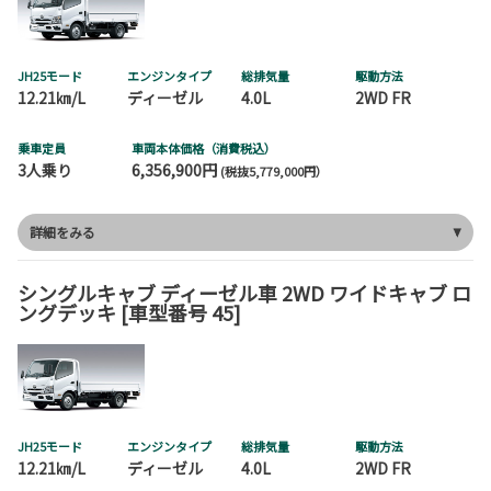
JH25モード
エンジンタイプ
総排気量
駆動方法
12.21㎞/L
ディーゼル
4.0L
2WD FR
乗車定員
車両本体価格（消費税込）
3人乗り
6,356,900円
(税抜5,779,000円）
詳細をみる
シングルキャブ ディーゼル車 2WD ワイドキャブ ロ
ングデッキ [車型番号 45]
JH25モード
エンジンタイプ
総排気量
駆動方法
12.21㎞/L
ディーゼル
4.0L
2WD FR