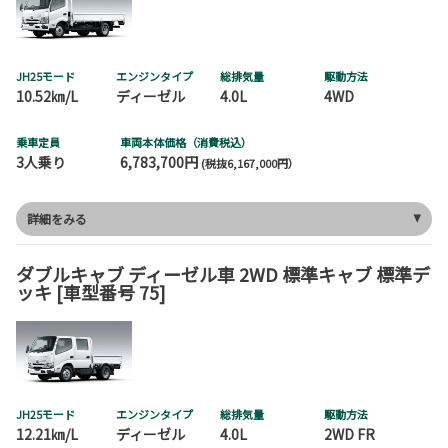
JH25モード
エンジンタイプ
総排気量
駆動方法
10.52㎞/L
ディーゼル
4.0L
4WD
乗車定員
車両本体価格（消費税込）
3人乗り
6,783,700円
(税抜6,167,000円）
詳細をみる
ダブルキャブ ディーゼル車 2WD 標準キャブ 標準デ
ッキ [車型番号 75]
JH25モード
エンジンタイプ
総排気量
駆動方法
12.21㎞/L
ディーゼル
4.0L
2WD FR