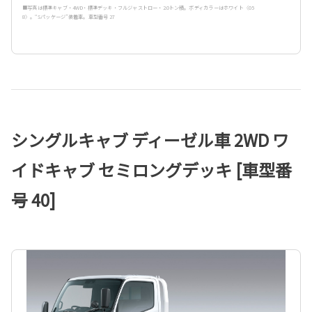
■写真は標準キャブ・4WD・標準デッキ・フルジャストロー・2.0トン積。ボディカラーはホワイト〈05
8〉。“Sパッケージ”装着車。車型番号 27
シングルキャブ ディーゼル車 2WD ワ
イドキャブ セミロングデッキ [車型番
号 40]