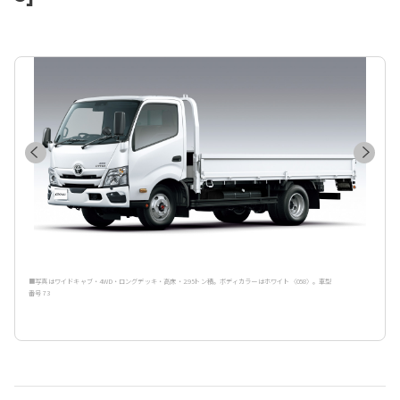
■写真はワイドキャブ・4WD・ロングデッキ・高床・2.95トン積。ボディカラーはホワイト〈058〉。車型
番号 73