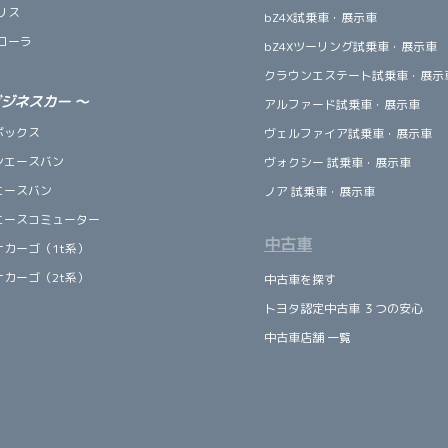
リス
bZ4X試乗車・展示車
ローラ
bZ4Xツーリング試乗車・展示車
クラウンエステート試乗車・展示
ビジネスカー
～
アルファード試乗車・展示車
ボックス
ヴェルファイア試乗車・展示車
ンエースバン
ヴォクシー 試乗車・展示車
エースバン
ノア 試乗車・展示車
エースコミューター
中古車
ナカーゴ（1t系）
ナカーゴ（2t系）
中古車を探す
トヨタ認定中古車 ３つの安心
中古車店舗 一覧