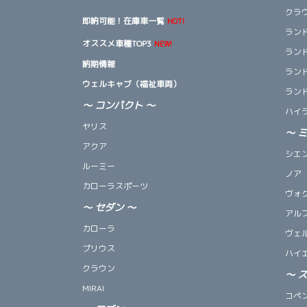
クラ
即納可能！在庫車一覧
HOT!
ランド
オススメ車種TOP3
NEW!
ランド
納期情報
ランド
ウェルキャブ（福祉車両）
ランド
～ コンパクト ～
ハイ
ヤリス
～
アクア
シエ
ルーミー
ノア
カローラスポーツ
ヴォ
～
セダン
～
アル
カローラ
ヴェ
プリウス
ハイ
クラウン
～
MIRAI
コペン 