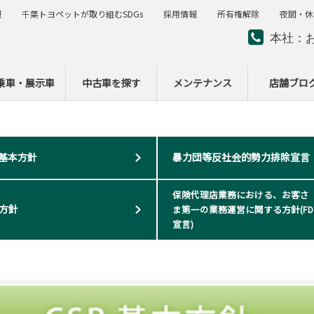
報
千葉トヨペットが取り組むSDGs
採用情報
所有権解除
夜間・休
本社：
夜間・
ー
乗車・展示車
中古車を探す
メンテナンス
店舗ブロ
R基本方針
暴力団等反社会的勢力排除宣言
保険代理店業務における、お客さ
方針
ま第一の業務運営に関する方針(FD
宣言)