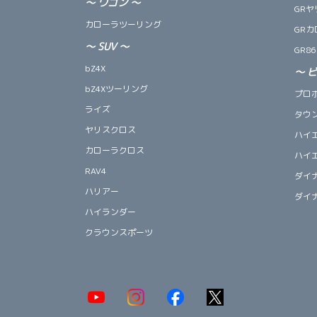
～
ワゴン
～
GRヤ
カローラツーリング
GRカ
～
SUV
～
GR86
bZ4X
～
bZ4Xツーリング
プロ
ライズ
タウ
ヤリスクロス
ハイ
カローラクロス
ハイ
RAV4
ダイ
ハリアー
ダイ
ハイランダー
クラウンスポーツ