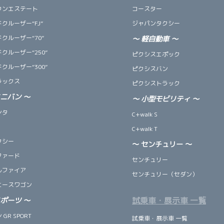
ウンエステート
コースター
クルーザー“FJ”
ジャパンタクシー
クルーザー“70”
～
軽自動車
～
クルーザー“250”
ピクシスエポック
クルーザー“300”
ピクシスバン
ラックス
ピクシストラック
ミニバン
～
～
小型モビリティ
～
ンタ
C+walk S
C+walk T
クシー
～ センチュリー ～
ファード
センチュリー
ルファイア
センチュリー（セダン）
エースワゴン
試乗車・展示車 一覧
スポーツ
～
GR SPORT
試乗車・展示車 一覧