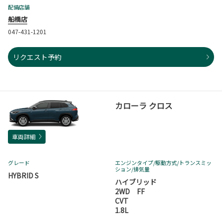
配備店舗
船橋店
047-431-1201
リクエスト予約
カローラ クロス
車両詳細
グレード
エンジンタイプ
/駆動方式/
トランスミッ
ション
/排気量
HYBRID S
ハイブリッド
2WD FF
CVT
1.8L