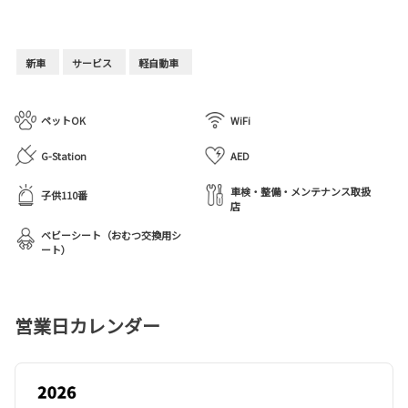
新車
サービス
軽自動車
ペットOK
WiFi
G-Station
AED
車検・整備・メンテナンス取扱
子供110番
店
ベビーシート（おむつ交換用シ
ート）
営業日カレンダー