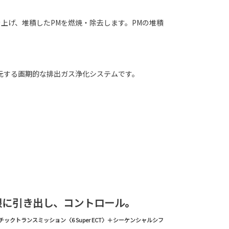
上げ、堆積したPMを燃焼・除去します。PMの堆積
還元する画期的な排出ガス浄化システムです。
限に引き出し、コントロール。
クトランスミッション〈6 Super ECT〉＋シーケンシャルシフ