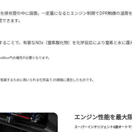
媒を排気管の中に設置。一定量になるとエンジン制御でDPR触媒の温度を
認できます。
射することで、有害なNOx（窒素酸化物）を化学反応により窒素と水に
dBlue®)の補充が必要となります。
低減するために用いられる化学品でJIS規格に適合したものです。
エンジン性能を最大
スーパーインテリジェント6速オートマチッ