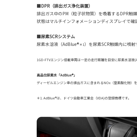
■DPR（排出ガス浄化装置）
排出ガス中のPM（粒子状物質）を吸着するDPR触
状態はマルチインフォメーションディスプレイで確
■尿素SCRシステム
尿素水溶液（AdBlue®
）を尿素SCR触媒内に噴
＊1
1GD-FTVエンジン搭載車両は一定の走行距離を目安に尿素水溶液(A
高品位尿素水「AdBlue®」
ディーゼルエンジン車の排出ガスに含まれるNOx（窒素酸化物）を
＊1. AdBlue®は、ドイツ自動車工業会（VDA)の登録商標です。