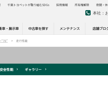
報
千葉トヨペットが取り組むSDGs
採用情報
所有権解除
夜間・休
本社：
夜間・
ー
乗車・展示車
中古車を探す
メンテナンス
店舗ブロ
“70”
走行性能
安全性能
ギャラリー