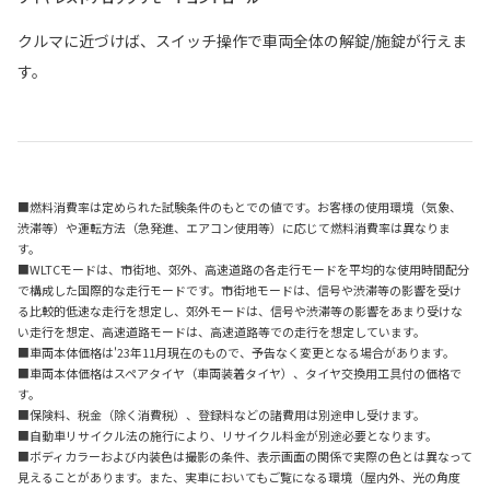
クルマに近づけば、スイッチ操作で車両全体の解錠/施錠が行えま
す。
■燃料消費率は定められた試験条件のもとでの値です。お客様の使用環境（気象、
渋滞等）や運転方法（急発進、エアコン使用等）に応じて燃料消費率は異なりま
す。
■WLTCモードは、市街地、郊外、高速道路の各走行モードを平均的な使用時間配分
で構成した国際的な走行モードです。市街地モードは、信号や渋滞等の影響を受け
る比較的低速な走行を想定し、郊外モードは、信号や渋滞等の影響をあまり受けな
い走行を想定、高速道路モードは、高速道路等での走行を想定しています。
■車両本体価格は'23年11月現在のもので、予告なく変更となる場合があります。
■車両本体価格はスペアタイヤ（車両装着タイヤ）、タイヤ交換用工具付の価格で
す。
■保険料、税金（除く消費税）、登録料などの諸費用は別途申し受けます。
■自動車リサイクル法の施行により、リサイクル料金が別途必要となります。
■ボディカラーおよび内装色は撮影の条件、表示画面の関係で実際の色とは異なって
見えることがあります。また、実車においてもご覧になる環境（屋内外、光の角度