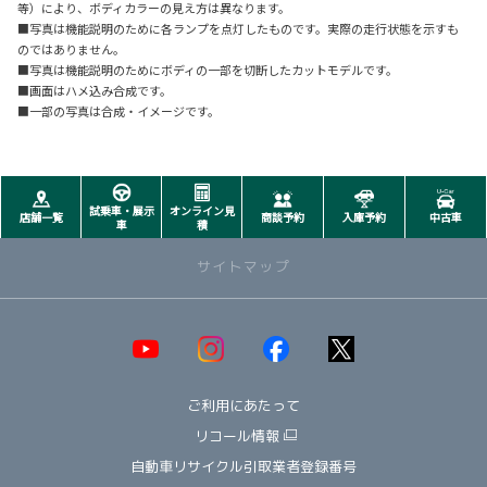
等）により、ボディカラーの見え方は異なります。
■写真は機能説明のために各ランプを点灯したものです。実際の走行状態を示すも
のではありません。
■写真は機能説明のためにボディの一部を切断したカットモデルです。
■画面はハメ込み合成です。
■一部の写真は合成・イメージです。
試乗車・展示
オンライン見
店舗一覧
商談予約
入庫予約
中古車
車
積
サイトマップ
取り扱い車種一覧
即納可能！在庫車一覧
HOT!
ご利用にあたって
オススメ車種TOP3
NEW!
納期情報
リコール情報
ウェルキャブ（福祉車両）
自動車リサイクル引取業者登録番号
～ コンパクト ～