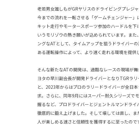
老若男女誰しもがGRヤリスのドライビングプレジャ
今までの流れを一転させる「ゲームチェンジャー」
キット走行やモータースポーツ参加のハードルを下
いうモリゾウの熱き願いが込められています。また
ングなATとして、タイムアップを狙うドライバー
ある運転操作によって、より速く走れる環境を提供
そんな新たなATの開発は、過酷なレースの現場が舞台
ヨタの早川副会長が開発ドライバーとなりTGRラ
と、2023年からはプロのラリードライバーが全日
求。さらに、同年9月にはスーパー耐久シリーズで
握るなど、プロドライバーとジェントルマンドライ
徹底的に鍛え上げました。そして壊しては直し、ま
人が楽しめる速さと信頼性を獲得するに至ったので