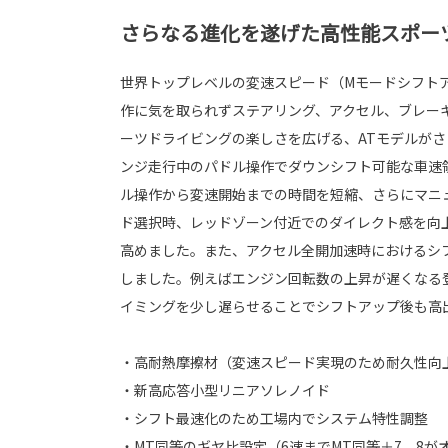
さらなる進化を遂げた高性能スポーツ
世界トップレベルの変速スピード（Mモードシフト
作に気を取られずステアリング、アクセル、ブレー
ーツドライビングの楽しさを広げる、ATモデルがさ
ンジ走行中のパドル操作でダウンシフト可能な車速
ル操作から変速開始までの時間を短縮、さらにマニ
ド選択時、レッドゾーン付近でのダイレクト感を向
高めました。また、アクセル全開加速時におけるシ
しました。例えばエンジン回転数の上昇が遅くなる
イミングを少し遅らせることでシフトアップ後も高
・高耐熱摩擦材（変速スピード実現のため耐久性向
・新高応答小型リニアソレノイド
・シフト最速化のため工場内でシステム特性調整
・MT同等のギヤ比設定（6速までMT同等＋7、8が