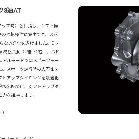
8速AT
アップ時）を目指し、シフト操
キの運転操作に集中でき、スポ
らなる進化を遂げました。Dレ
領域を拡張（2速→1速）、パド
ュアルモードではスポーツモー
上。スポーツ走行時の応答性を
フトアップタイミングを最適化
登坂勾配では、シフトアップタ
出力を維持します。
上）
オーバードライブ）