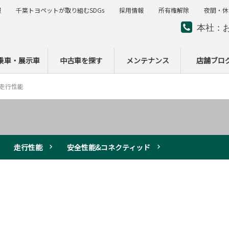
報
千葉トヨペットが取り組むSDGs
採用情報
所有権解除
夜間・休
本社：
夜間・
ー
乗車・展示車
中古車を探す
メンテナンス
店舗ブロ
走行性能
走行性能
安全性能&コネクティッド