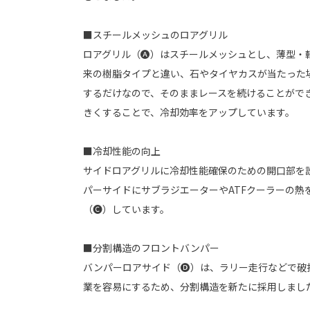
■スチールメッシュのロアグリル
ロアグリル（🅐）はスチールメッシュとし、薄型・
来の樹脂タイプと違い、石やタイヤカスが当たった
するだけなので、そのままレースを続けることがで
きくすることで、冷却効率をアップしています。
■冷却性能の向上
サイドロアグリルに冷却性能確保のための開口部を設
パーサイドにサブラジエーターやATFクーラーの熱
（🅒）しています。
■分割構造のフロントバンパー
バンパーロアサイド（🅓）は、ラリー走行などで破
業を容易にするため、分割構造を新たに採用しまし