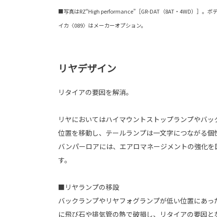
■写真はRZ“High performance”［GR-DAT（8AT・4W
イカ〈089〉はメーカーオプション。
リヤデザイン
リタイアの要因を解消。
リヤにおいてはハイマウントストップランプやバッ
位置を移動し、テールランプは一文字につながる個
バンパーロアには、エアロマネージメントの強化を
す。
■リヤランプの移設
バックランプやリヤフォグランプが低い位置にあっ
に飛び石や排気管の熱で破損し、リタイアの要因と