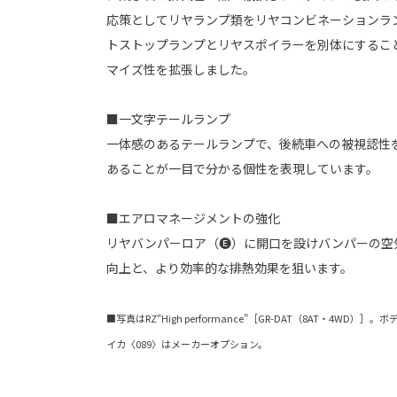
応策としてリヤランプ類をリヤコンビネーションラ
トストップランプとリヤスポイラーを別体にするこ
マイズ性を拡張しました。
■一文字テールランプ
一体感のあるテールランプで、後続車への被視認性
あることが一目で分かる個性を表現しています。
■エアロマネージメントの強化
リヤバンパーロア（🅔）に開口を設けバンパーの空
向上と、より効率的な排熱効果を狙います。
■写真はRZ“High performance”［GR-DAT（8AT・4W
イカ〈089〉はメーカーオプション。