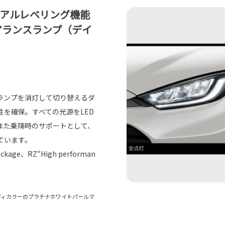
ュアルレベリング機能
リアランスランプ（デイ
ランプを消灯して切り替えるダ
を確保。すべての光源をLED
また乗降時のサポートとして、
ています。
package、RZ“High performan
D）］。ボディカラーのプラチナホワイトパールマ