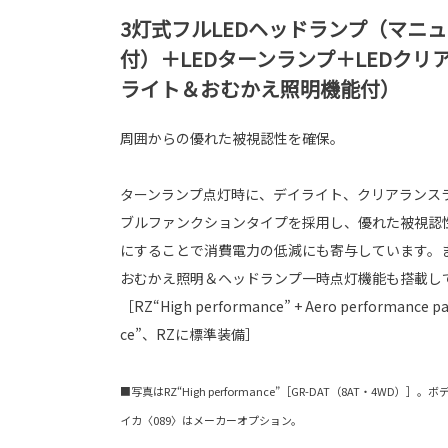
3灯式フルLEDヘッドランプ（マニ
付）＋LEDターンランプ＋LEDク
ライト＆おむかえ照明機能付）
周囲からの優れた被視認性を確保。
ターンランプ点灯時に、デイライト、クリアランス
ブルファンクションタイプを採用し、優れた被視認性
にすることで消費電力の低減にも寄与しています。
おむかえ照明＆ヘッドランプ一時点灯機能も搭載し
［RZ“High performance” + Aero performance 
ce”、RZに標準装備］
■写真はRZ“High performance”［GR-DAT（8AT・4W
イカ〈089〉はメーカーオプション。