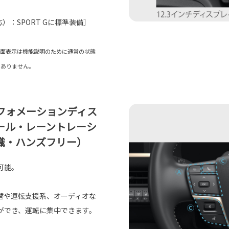
：SPORT Gに標準装備］
と画面表示は機能説明のために通常の状態
はありません。
フォメーションディス
ール・レーントレーシ
識・ハンズフリー）
可能。
替や運転支援系、オーディオな
ができ、運転に集中できます。