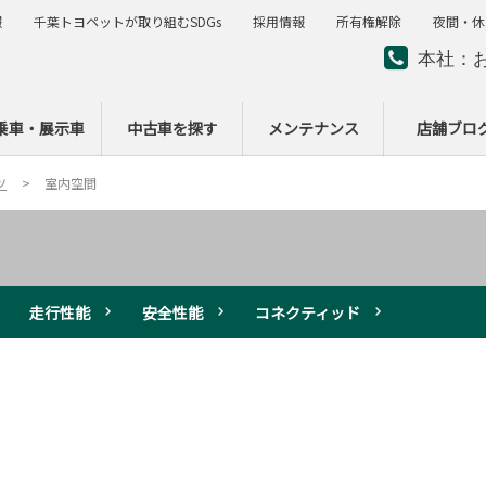
報
千葉トヨペットが取り組むSDGs
採用情報
所有権解除
夜間・休
本社：
夜間・
ー
乗車・展示車
中古車を探す
メンテナンス
店舗ブロ
ツ
室内空間
走行性能
安全性能
コネクティッド