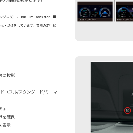
タ］：Thin Film Transistor ■
表示・点灯をしています。実際の走行状
内に投影。
ド（フル/スタンダード/ミニマ
表示
界を確保
を表示