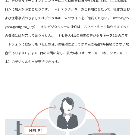
上、デジタルキーのオプションサービス＜初度登録日から3年間無料、4年目以降有
料＞に加入が必要となります。 ＊2. デジタルキーのご利用にあたって、操作方法お
よび注意事項つきましてはデジタルキーWebサイトをご確認ください。（https://to
yota.jp/digital_key） ＊3. デジタルキーの操作は、スマートキーで動作するすべて
の機能には対応しておりません。 ＊4. 最大4台の車両のデジタルキーを1台のスマ
ートフォンに登録可能（但しお使いの機種によっては車両に4台同時接続できない場
合があります）。また1台の車両に対し、最大6本（オーナーキー1本、シェアキー5
本）のデジタルキーが発行できます。