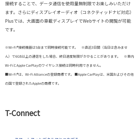
接続することで、データ通信を使用量無制限でお楽しみいただけ
ます。さらにディスプレイオーディオ（コネクティッドナビ対応）
Plusでは、大画面の車載ディスプレイでWebサイトの閲覧が可能
です。
※Wi-Fi®接続機器は5台まで同時接続可能です。 ※直近3日間（当日は含みませ
ん）で6GB以上の通信をした場合、終日速度制限がかかることがあります。 ※車内
Wi-FiとApple CarPlayのワイヤレス接続は同時利用できません。
■Wi-Fi®は、Wi-Fi Allianceの登録商標です。 ■Apple CarPlayは、米国およびその他
の国で登録されたAppleの商標です。
T-Connect