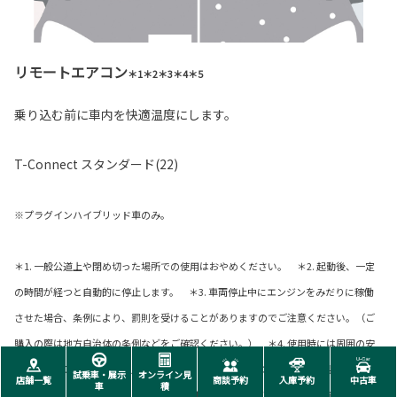
リモートエアコン
＊1＊2＊3＊4＊5
乗り込む前に車内を快適温度にします。
T-Connect スタンダード(22)
※プラグインハイブリッド車のみ。
＊1. 一般公道上や閉め切った場所での使用はおやめください。 ＊2. 起動後、一定
の時間が経つと自動的に停止します。 ＊3. 車両停止中にエンジンをみだりに稼働
させた場合、条例により、罰則を受けることがありますのでご注意ください。（ご
購入の際は地方自治体の条例などをご確認ください。） ＊4. 使用時には周囲の安
全を十分にご確認の上ご使用ください。 ＊5. リモートエアコンは次のような場合
試乗車・展示
オンライン見
店舗一覧
商談予約
入庫予約
中古車
車
積
は作動しないことがあります。（・駆動用電池の充電量が少ない時・外気温が極端