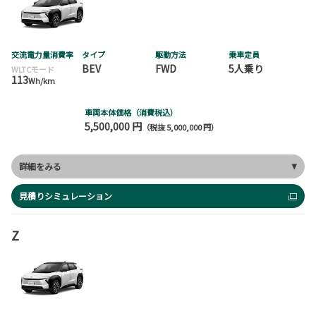
交流電力量消費率
タイプ
駆動方法
乗車定員
BEV
FWD
5人乗り
WLTCモード
113
Wh/km
車両本体価格（消費税込）
5,500,000 円
（税抜 5,000,000 円）
詳細をみる
見積りシミュレーション
Z