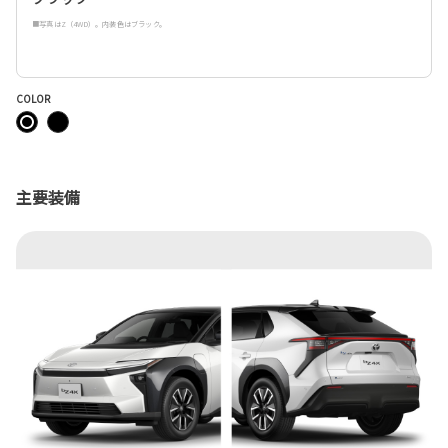
■写真はZ（4WD）。内装色はブラック。
COLOR
主要装備