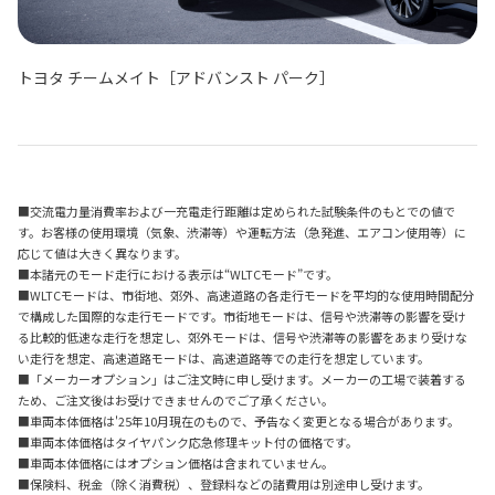
トヨタ チームメイト［アドバンスト パーク］
■交流電力量消費率および一充電走行距離は定められた試験条件のもとでの値で
す。お客様の使用環境（気象、渋滞等）や運転方法（急発進、エアコン使用等）に
応じて値は大きく異なります。
■本諸元のモード走行における表示は“WLTCモード”です。
■WLTCモードは、市街地、郊外、高速道路の各走行モードを平均的な使用時間配分
で構成した国際的な走行モードです。市街地モードは、信号や渋滞等の影響を受け
る比較的低速な走行を想定し、郊外モードは、信号や渋滞等の影響をあまり受けな
い走行を想定、高速道路モードは、高速道路等での走行を想定しています。
■「メーカーオプション」はご注文時に申し受けます。メーカーの工場で装着する
ため、ご注文後はお受けできませんのでご了承ください。
■車両本体価格は'25年10月現在のもので、予告なく変更となる場合があります。
■車両本体価格はタイヤパンク応急修理キット付の価格です。
■車両本体価格にはオプション価格は含まれていません。
■保険料、税金（除く消費税）、登録料などの諸費用は別途申し受けます。