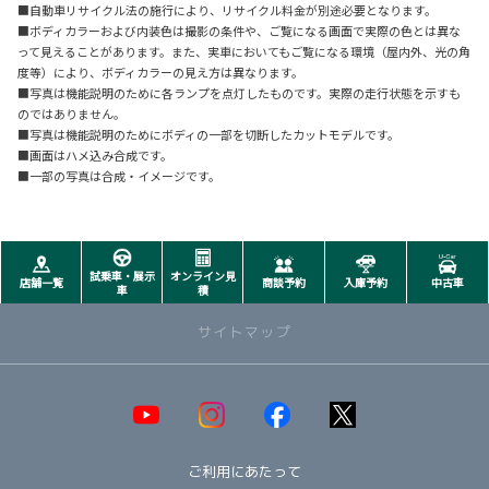
■自動車リサイクル法の施行により、リサイクル料金が別途必要となります。
■ボディカラーおよび内装色は撮影の条件や、ご覧になる画面で実際の色とは異な
って見えることがあります。また、実車においてもご覧になる環境（屋内外、光の角
度等）により、ボディカラーの見え方は異なります。
■写真は機能説明のために各ランプを点灯したものです。実際の走行状態を示すも
のではありません。
■写真は機能説明のためにボディの一部を切断したカットモデルです。
■画面はハメ込み合成です。
■一部の写真は合成・イメージです。
試乗車・展示
オンライン見
店舗一覧
商談予約
入庫予約
中古車
車
積
サイトマップ
取り扱い車種一覧
即納可能！在庫車一覧
HOT!
ご利用にあたって
オススメ車種TOP3
NEW!