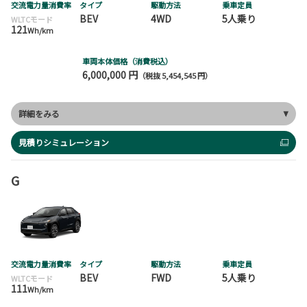
交流電力量消費率
タイプ
駆動方法
乗車定員
BEV
4WD
5人乗り
WLTCモード
121
Wh/km
車両本体価格（消費税込）
6,000,000 円
（税抜 5,454,545 円）
詳細をみる
見積りシミュレーション
G
交流電力量消費率
タイプ
駆動方法
乗車定員
BEV
FWD
5人乗り
WLTCモード
111
Wh/km