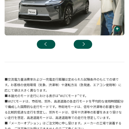
+
■交流電力量消費率および一充電走行距離は定められた試験条件のもとでの値で
す。お客様の使用環境（気象、渋滞等）や運転方法（急発進、エアコン使用等）に
応じて値は大きく異なります。
■本諸元のモード走行における表示は“WLTCモード”です。
■WLTCモードは、市街地、郊外、高速道路の各走行モードを平均的な使用時間配分
で構成した国際的な走行モードです。市街地モードは、信号や渋滞等の影響を受け
る比較的低速な走行を想定し、郊外モードは、信号や渋滞等の影響をあまり受けな
い走行を想定、高速道路モードは、高速道路等での走行を想定しています。
■「メーカーオプション」はご注文時に申し受けます。メーカーの工場で装着する
ため、ご注文後はお受けできませんのでご了承ください。