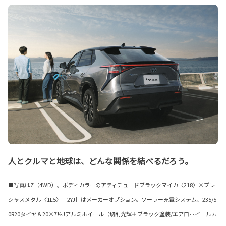
人とクルマと地球は、どんな関係を結べるだろう。
■写真はZ（4WD）。ボディカラーのアティチュードブラックマイカ〈218〉×プレ
シャスメタル〈1L5〉［2YJ］はメーカーオプション。ソーラー充電システム、235/5
0R20タイヤ＆20×7½Jアルミホイール（切削光輝＋ブラック塗装/エアロホイールカ