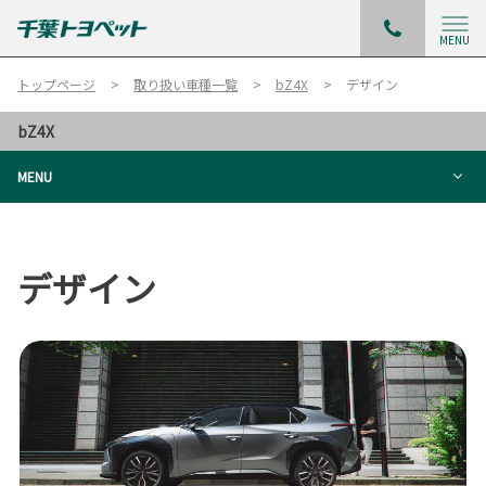
MENU
トップページ
取り扱い車種一覧
bZ4X
デザイン
bZ4X
MENU
デザイン