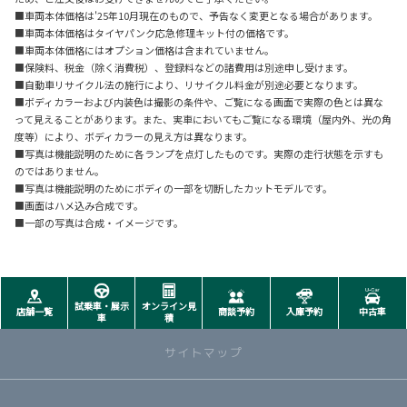
■車両本体価格は'25年10月現在のもので、予告なく変更となる場合があります。
■車両本体価格はタイヤパンク応急修理キット付の価格です。
■車両本体価格にはオプション価格は含まれていません。
■保険料、税金（除く消費税）、登録料などの諸費用は別途申し受けます。
■自動車リサイクル法の施行により、リサイクル料金が別途必要となります。
■ボディカラーおよび内装色は撮影の条件や、ご覧になる画面で実際の色とは異な
って見えることがあります。また、実車においてもご覧になる環境（屋内外、光の角
度等）により、ボディカラーの見え方は異なります。
■写真は機能説明のために各ランプを点灯したものです。実際の走行状態を示すも
のではありません。
■写真は機能説明のためにボディの一部を切断したカットモデルです。
■画面はハメ込み合成です。
■一部の写真は合成・イメージです。
試乗車・展示
オンライン見
店舗一覧
商談予約
入庫予約
中古車
車
積
サイトマップ