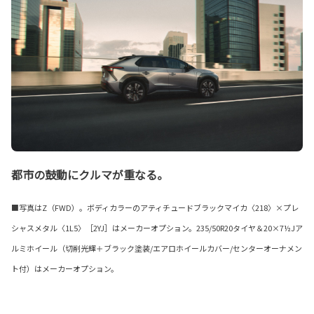
都市の鼓動にクルマが重なる。
■写真はZ（FWD）。ボディカラーのアティチュードブラックマイカ〈218〉×プレ
シャスメタル〈1L5〉［2YJ］はメーカーオプション。235/50R20タイヤ＆20×7½Jア
ルミホイール（切削光輝＋ブラック塗装/エアロホイールカバー/センターオーナメン
ト付）はメーカーオプション。