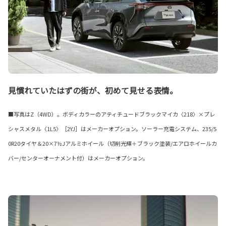
見慣れていたはずの街が、初めて見せる表情。
■写真はZ（4WD）。ボディカラーのアティチュードブラックマイカ〈218〉×プレ
シャスメタル〈1L5〉［2YJ］はメーカーオプション。ソーラー充電システム、235/5
0R20タイヤ＆20×7½Jアルミホイール（切削光輝＋ブラック塗装/エアロホイールカ
バー/センターオーナメント付）はメーカーオプション。