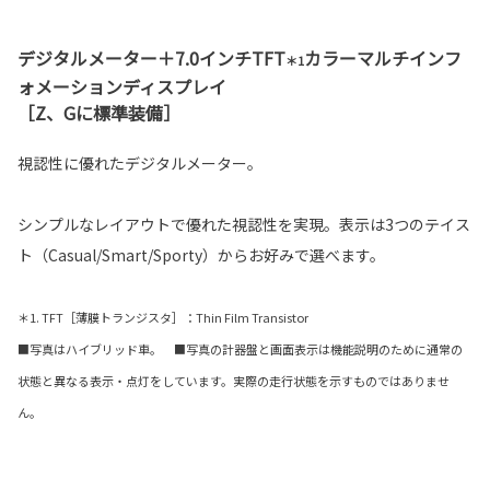
デジタルメーター＋7.0インチTFT
カラーマルチインフ
＊1
ォメーションディスプレイ
［Z、Gに標準装備］
視認性に優れたデジタルメーター。
シンプルなレイアウトで優れた視認性を実現。表示は3つのテイス
ト（Casual/Smart/Sporty）からお好みで選べます。
＊1. TFT［薄膜トランジスタ］：Thin Film Transistor
■写真はハイブリッド車。 ■写真の計器盤と画面表示は機能説明のために通常の
状態と異なる表示・点灯をしています。実際の走行状態を示すものではありませ
ん。