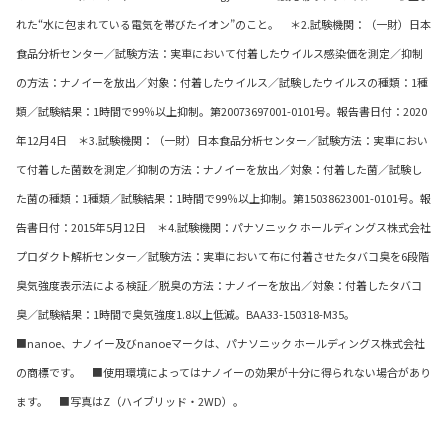
れた“水に包まれている電気を帯びたイオン”のこと。 ＊2.試験機関：（一財）日本
食品分析センター／試験方法：実車において付着したウイルス感染価を測定／抑制
の方法：ナノイーを放出／対象：付着したウイルス／試験したウイルスの種類：1種
類／試験結果：1時間で99％以上抑制。第20073697001-0101号。報告書日付：2020
年12月4日 ＊3.試験機関：（一財）日本食品分析センター／試験方法：実車におい
て付着した菌数を測定／抑制の方法：ナノイーを放出／対象：付着した菌／試験し
た菌の種類：1種類／試験結果：1時間で99％以上抑制。第15038623001-0101号。報
告書日付：2015年5月12日 ＊4.試験機関：パナソニック ホールディングス株式会社
プロダクト解析センター／試験方法：実車において布に付着させたタバコ臭を6段階
臭気強度表示法による検証／脱臭の方法：ナノイーを放出／対象：付着したタバコ
臭／試験結果：1時間で臭気強度1.8以上低減。BAA33-150318-M35。
■nanoe、ナノイー及びnanoeマークは、パナソニック ホールディングス株式会社
の商標です。 ■使用環境によってはナノイーの効果が十分に得られない場合があり
ます。 ■写真はZ（ハイブリッド・2WD）。