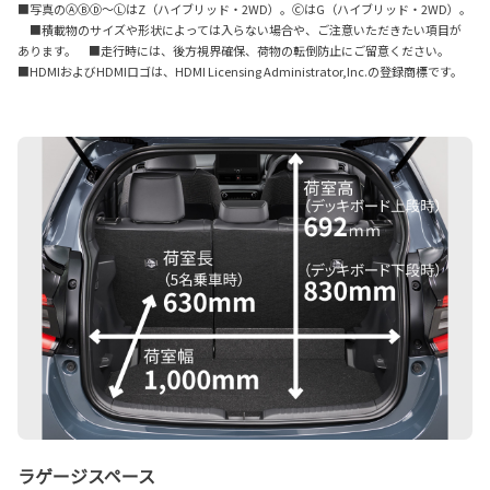
■写真のⒶⒷⒹ〜ⓁはZ（ハイブリッド・2WD）。ⒸはG（ハイブリッド・2WD）。
■積載物のサイズや形状によっては入らない場合や、ご注意いただきたい項目が
あります。 ■走行時には、後方視界確保、荷物の転倒防止にご留意ください。
■HDMIおよびHDMIロゴは、HDMI Licensing Administrator,Inc.の登録商標です。
ラゲージスペース