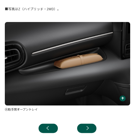
■写真はZ（ハイブリッド・2WD）。
+
Ⓐ助手席オープントレイ
Ⓑ