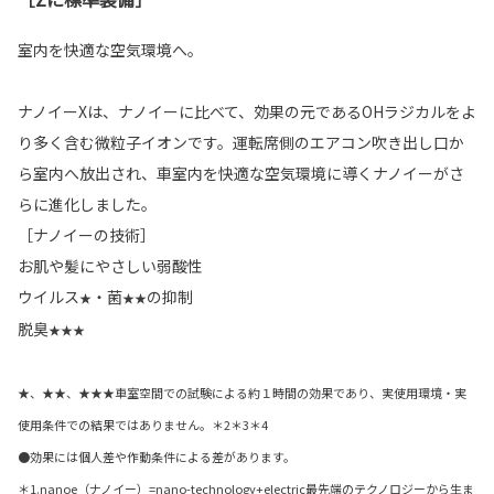
室内を快適な空気環境へ。
ナノイーXは、ナノイーに比べて、効果の元であるOHラジカルをよ
り多く含む微粒子イオンです。運転席側のエアコン吹き出し口か
ら室内へ放出され、車室内を快適な空気環境に導くナノイーがさ
らに進化しました。
［ナノイーの技術］
お肌や髪にやさしい弱酸性
ウイルス
・菌
の抑制
★
★★
脱臭
★★★
★、★★、★★★車室空間での試験による約１時間の効果であり、実使用環境・実
使用条件での結果ではありません。＊2＊3＊4
●効果には個人差や作動条件による差があります。
＊1.nanoe（ナノイー）=nano-technology+electric最先端のテクノロジーから生ま