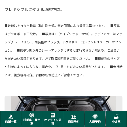
フレキシブルに使える収納空間。
■数値はトヨタ自動車（株）測定値。測定箇所により数値は異なります。 ■写真
はデッキボード下段時。 ■写真はZ（ハイブリッド・2WD）。ボディカラーはマッ
シブグレー〈1L6〉。内装色はブラック。アクセサリーコンセントはメーカーオプシ
ョン。 ■標準状態以外のシートアレンジにすると走行できない場合や、ご注意い
ただきたい項目があります。必ず取扱説明書をご覧ください。 ■積載物のサイズ
や形状によっては入らない場合や、ご注意いただきたい項目があります。 ■走行時
には、後方視界確保、荷物の転倒防止にご留意ください。
試乗車・展示
オンライン見
店舗一覧
商談予約
入庫予約
中古車
車
積