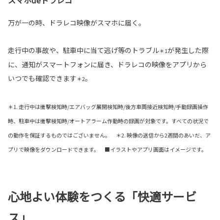
万が一の時、ドラレコ映像がスマホに届く。
走行中の事故や、駐車中に当て逃げ等のトラブル
が発生した際
＊1
に、通知がスマートフォンに届き、ドラレコの映像をアプリから
いつでも確認できます
。
＊2
＊1. 走行中は衝撃検知時/エアバッグ展開検知時/後方車両接近検知時/手動録画操作
時、駐車中は衝撃検知時/オートアラーム作動時の録画が対象です。すべての状況で
の動作を保証するものではございません。 ＊2. 映像の送信から2週間のあいだ、ア
プリで映像をダウンロードできます。 ■イラストやアプリ画面はイメージです。
心地よい体験をつくる「快適サービ
ス」