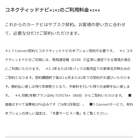
コネクティッドナビ
のご利用料金
＊1＊2
＊3＊4
これからのカーナビはサブスク契約。お客様の使い方に合わせ
て、必要な分だけご契約いただけます。
＊1. T-Connect契約とコネクティッドナビのオプション契約が必要です。 ＊2. コネ
クティッドナビのご利用には、専用通信機（DCM）が正常に通信できる環境の場合
にご利用いただけます。 ＊3. 3年または5年パックは販売店での新車注文時のみの
ご契約となります。契約期間終了後は1ヵ月または1年での契約がお選びいただけま
す。解約払い戻しは残り年数割りとなり、手数料を引いた残りの金額を払い戻しま
す。 ＊4. 月額/年額プランはMy TOYOTA+（WEB）からご契約いただけます。 ■
価格はすべて消費税10％込みです（‘26年2月現在）。 ■T-Connectサービス、有料
オプションの詳しい設定は、「主要サービス一覧」をご覧ください。