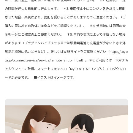
の時間が経つと自動的に停止します。 ＊3. 車両停止中にエンジンをみだりに稼働
させた場合、条例により、罰則を受けることがありますのでご注意ください。（ご
購入の際は地方自治体の条例などをご確認ください）。 ＊4. 使用時には周囲の安
全を十分にご確認の上ご使用ください。 ＊5. 車両や環境によって作動しない場合
があります（プラグインハイブリッド車では駆動用電池の充電量が少ないときや外
気温が極端に低いときなど）。詳しくはWEBサイトをご確認ください（https://toyo
ta.jp/tconnectservice/service/remote_aircon.html）。 ＊6. ご利用には「TOYOTA
アカウント」の取得、スマートフォンへの「My TOYOTA+（アプリ）」のダウンロ
ードが必要です。 ■イラストはイメージです。