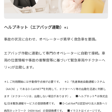
ヘルプネット（エアバッグ連動）
＊1
事故の状況に合わせ、オペレーターが素早く救急車を要請。
エアバッグ作動に連動して専門のオペレーターに自動で接続。車
両の位置情報や事故の衝撃度等に基づいて緊急車両やドクターヘ
リ
が出動します。
＊2
＊1. ご利用開始には手動保守点検が必要です。 ＊2.「先進事故自動通報システム
（AACN）」であるD-Call NET®を利用して、ドクターヘリ等の出動を迅速に判断し
ます（ドクターヘリは、出動しない場合があります）。 ■ヘルプネット® は株式会
社 日本緊急通報サービスの登録商標です。 ■ D-Call Net®は認定NPO法人救急ヘリ
病院ネットワーク（HEM-Net）の登録商標です。 ■イラストはイメージです。