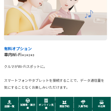
有料オプション
車内Wi-Fi
＊1＊2＊3
クルマがWi-Fiスポットに。
スマートフォンやタブレットを接続することで、データ通信量を
気にすることなくお楽しみいただけます。
＊1. Wi-Fi®接続機器は10台まで同時接続可能です。 ＊2. 直近3日間（当日は含みま
試乗車・展示
オンライン見
店舗一覧
商談予約
入庫予約
中古車
車
積
せん）で6GB以上の通信をした場合、終日速度制限がかかることがあります。 ＊3.