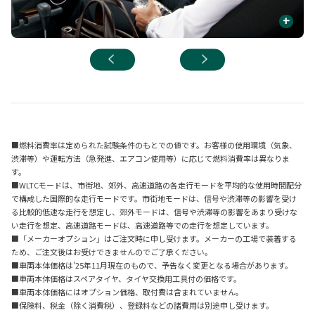
+
■燃料消費率は定められた試験条件のもとでの値です。お客様の使用環境（気象、
渋滞等）や運転方法（急発進、エアコン使用等）に応じて燃料消費率は異なりま
す。
■WLTCモードは、市街地、郊外、高速道路の各走行モードを平均的な使用時間配分
で構成した国際的な走行モードです。市街地モードは、信号や渋滞等の影響を受け
る比較的低速な走行を想定し、郊外モードは、信号や渋滞等の影響をあまり受けな
い走行を想定、高速道路モードは、高速道路等での走行を想定しています。
■「メーカーオプション」はご注文時に申し受けます。メーカーの工場で装着する
ため、ご注文後はお受けできませんのでご了承ください。
■車両本体価格は'25年11月現在のもので、予告なく変更となる場合があります。
■車両本体価格はスペアタイヤ、タイヤ交換用工具付の価格です。
■車両本体価格にはオプション価格、取付費は含まれていません。
■保険料、税金（除く消費税）、登録料などの諸費用は別途申し受けます。