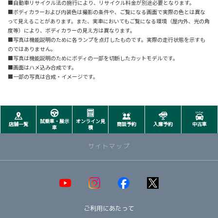
■自動車リサイクル法の施行により、リサイクル料金が別途必要となります。
■ボディカラーおよび内装色は撮影の条件や、ご覧になる画面で実際の色とは異な
って見えることがあります。また、実車においてもご覧になる環境（屋内外、光の角
度等）により、ボディカラーの見え方は異なります。
■写真は機能説明のために各ランプを点灯したものです。実際の走行状態を示すも
のではありません。
■写真は機能説明のためにボディの一部を切断したカットモデルです。
■画面はハメ込み合成です。
■一部の写真は合成・イメージです。
試乗車・展示
オンライン見
店舗一覧
商談予約
入庫予約
中古車
車
積
サイトマップ
取り扱い車種一覧
即納可能！在庫車一覧
HOT!
ご利用にあたって
オススメ車種TOP3
NEW!