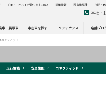
報
千葉トヨペットが取り組むSDGs
採用情報
所有権解除
夜間・休
本社：
夜間・
ー
乗車・展示車
中古車を探す
メンテナンス
店舗ブロ
コネクティッド
走行性能
安全性能
コネクティッド