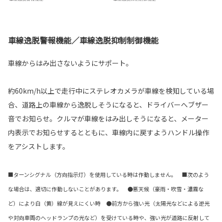
車線逸脱警報機能／車線逸脱抑制制御機能
車線からはみ出さないようにサポート。
約60km/h以上で走行中にステレオカメラが車線を検知している場
合、道路上の車線から逸脱しそうになると、ドライバーへブザー
音でお知らせ。クルマが車線をはみ出しそうになると、メーター
内表示でお知らせするとともに、車線内に戻すようハンドル操作
をアシストします。
■ターンシグナル（方向指示灯）を使用している時は作動しません。 ■次のよう
な場合は、適切に作動しないことがあります。 ●悪天候（豪雨・吹雪・濃霧な
ど）により白（黄）線が見えにくい時 ●前方から強い光（太陽光などによる逆光
や対向車両のヘッドランプの光など）を受けている時や、強い光が道路に反射して