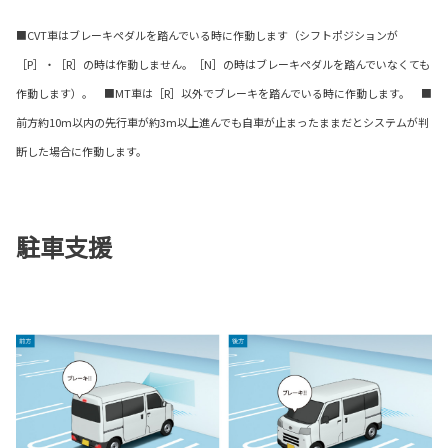
■CVT車はブレーキペダルを踏んでいる時に作動します（シフトポジションが
［P］・［R］の時は作動しません。［N］の時はブレーキペダルを踏んでいなくても
作動します）。 ■MT車は［R］以外でブレーキを踏んでいる時に作動します。 ■
前方約10m以内の先行車が約3m以上進んでも自車が止まったままだとシステムが判
断した場合に作動します。
駐車支援