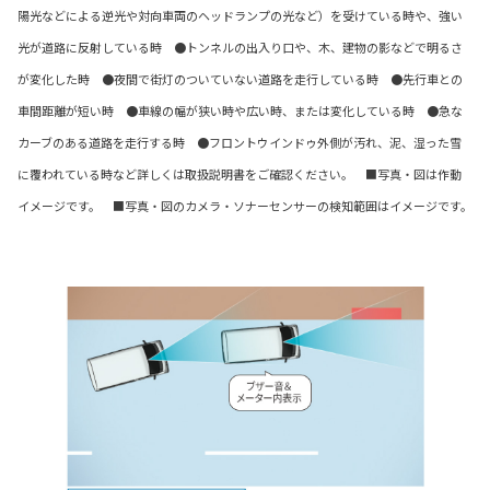
陽光などによる逆光や対向車両のヘッドランプの光など）を受けている時や、強い
光が道路に反射している時 ●トンネルの出入り口や、木、建物の影などで明るさ
が変化した時 ●夜間で街灯のついていない道路を走行している時 ●先行車との
車間距離が短い時 ●車線の幅が狭い時や広い時、または変化している時 ●急な
カーブのある道路を走行する時 ●フロントウインドゥ外側が汚れ、泥、湿った雪
に覆われている時など詳しくは取扱説明書をご確認ください。 ■写真・図は作動
イメージです。 ■写真・図のカメラ・ソナーセンサーの検知範囲はイメージです。