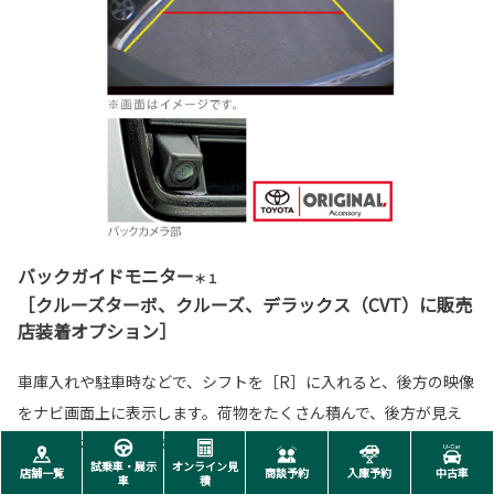
バックガイドモニター
＊１
［クルーズターボ、クルーズ、デラックス（CVT）に販売
店装着オプション］
車庫入れや駐車時などで、シフトを［R］に入れると、後方の映像
をナビ画面上に表示します。荷物をたくさん積んで、後方が見え
にくい時などに便利です。
試乗車・展示
オンライン見
店舗一覧
商談予約
入庫予約
中古車
車
積