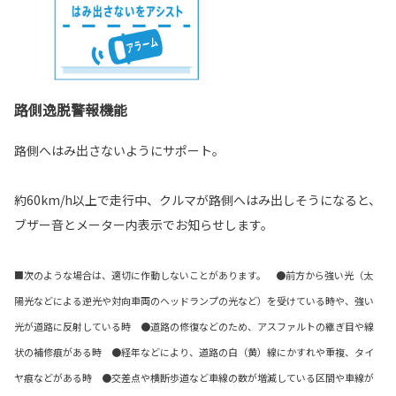
路側逸脱警報機能
路側へはみ出さないようにサポート。
約60km/h以上で走行中、クルマが路側へはみ出しそうになると、
ブザー音とメーター内表示でお知らせします。
■次のような場合は、適切に作動しないことがあります。 ●前方から強い光（太
陽光などによる逆光や対向車両のヘッドランプの光など）を受けている時や、強い
光が道路に反射している時 ●道路の修復などのため、アスファルトの継ぎ目や線
状の補修痕がある時 ●経年などにより、道路の白（黄）線にかすれや重複、タイ
ヤ痕などがある時 ●交差点や横断歩道など車線の数が増減している区間や車線が