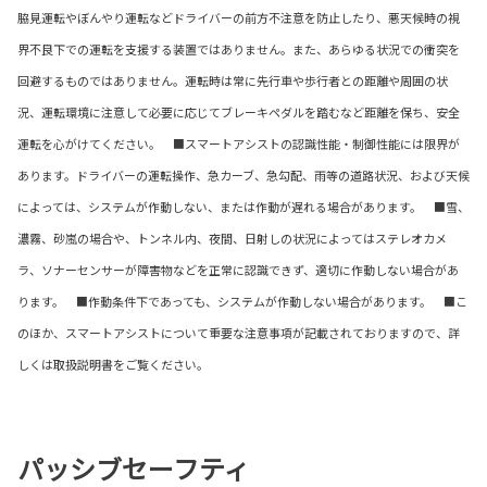
脇見運転やぼんやり運転などドライバーの前方不注意を防止したり、悪天候時の視
界不良下での運転を支援する装置ではありません。また、あらゆる状況での衝突を
回避するものではありません。運転時は常に先行車や歩行者との距離や周囲の状
況、運転環境に注意して必要に応じてブレーキペダルを踏むなど距離を保ち、安全
運転を心がけてください。 ■スマートアシストの認識性能・制御性能には限界が
あります。ドライバーの運転操作、急カーブ、急勾配、雨等の道路状況、および天候
によっては、システムが作動しない、または作動が遅れる場合があります。 ■雪、
濃霧、砂嵐の場合や、トンネル内、夜間、日射しの状況によってはステレオカメ
ラ、ソナーセンサーが障害物などを正常に認識できず、適切に作動しない場合があ
ります。 ■作動条件下であっても、システムが作動しない場合があります。 ■こ
のほか、スマートアシストについて重要な注意事項が記載されておりますので、詳
しくは取扱説明書をご覧ください。
パッシブセーフティ