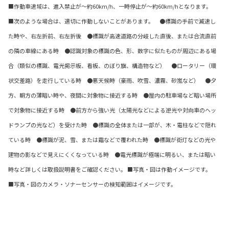
■作動車速域は、進入禁止が～約60km/h、一時停止が～約60km/hとなります。
■次のような場合は、適切に作動しないことがあります。 ●標識の手前で減速し
た時や、右左折前、右左折後 ●標識が高速道路の分岐した直後、または合流直前
の隣の車線にある時 ●認識対象の標識の色、形、数字に似たものが周辺にある場
合（類似の標識、電光掲示板、看板、のぼり旗、構造物など） ●ロータリー（環
状交差路）を走行している時 ●悪天候時（豪雨、吹雪、濃霧、砂嵐など） ●夕
方、朝方の薄暗い時や、夜間に対象物に接近する時 ●屋内の駐車場など暗い場所
で対象物に接近する時 ●前方から強い光（太陽光などによる逆光や対向車のヘッ
ドランプの光など）を受けた時 ●標識の全体または一部が、木・電柱などで隠れ
ている時 ●標識が泥、雪、または霜などで覆われた時 ●標識が街灯などの光や
建物の影などで見えにくくなっている時 ●電光標識が極端に明るい、または暗い
時など詳しくは取扱説明書をご確認ください。 ■写真・図は作動イメージです。
■写真・図のカメラ・ソナーセンサーの検知範囲はイメージです。