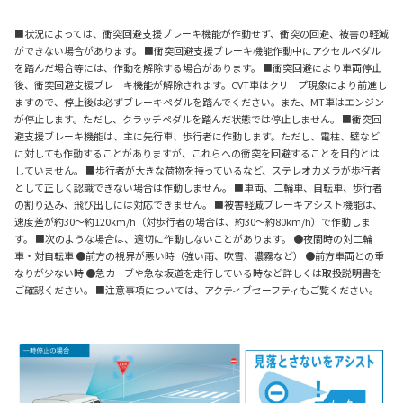
■状況によっては、衝突回避支援ブレーキ機能が作動せず、衝突の回避、被害の軽減
ができない場合があります。 ■衝突回避支援ブレーキ機能作動中にアクセルペダル
を踏んだ場合等には、作動を解除する場合があります。 ■衝突回避により車両停止
後、衝突回避支援ブレーキ機能が解除されます。CVT車はクリープ現象により前進し
ますので、停止後は必ずブレーキペダルを踏んでください。また、MT車はエンジン
が停止します。ただし、クラッチペダルを踏んだ状態では停止しません。 ■衝突回
避支援ブレーキ機能は、主に先行車、歩行者に作動します。ただし、電柱、壁など
に対しても作動することがありますが、これらへの衝突を回避することを目的とは
していません。 ■歩行者が大きな荷物を持っているなど、ステレオカメラが歩行者
として正しく認識できない場合は作動しません。 ■車両、二輪車、自転車、歩行者
の割り込み、飛び出しには対応できません。 ■被害軽減ブレーキアシスト機能は、
速度差が約30～約120km/h（対歩行者の場合は、約30～約80km/h）で作動しま
す。 ■次のような場合は、適切に作動しないことがあります。 ●夜間時の対二輪
車・対自転車 ●前方の視界が悪い時（強い雨、吹雪、濃霧など） ●前方車両との重
なりが少ない時 ●急カーブや急な坂道を走行している時など詳しくは取扱説明書を
ご確認ください。 ■注意事項については、アクティブセーフティもご覧ください。