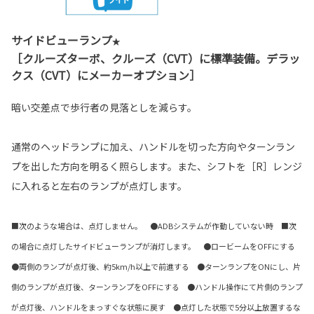
サイドビューランプ
★
［クルーズターボ、クルーズ（CVT）に標準装備。デラッ
クス（CVT）にメーカーオプション］
暗い交差点で歩行者の見落としを減らす。
通常のヘッドランプに加え、ハンドルを切った方向やターンラン
プを出した方向を明るく照らします。また、シフトを［R］レンジ
に入れると左右のランプが点灯します。
■次のような場合は、点灯しません。 ●ADBシステムが作動していない時 ■次
の場合に点灯したサイドビューランプが消灯します。 ●ロービームをOFFにする
●両側のランプが点灯後、約5km/h以上で前進する ●ターンランプをONにし、片
側のランプが点灯後、ターンランプをOFFにする ●ハンドル操作にて片側のランプ
が点灯後、ハンドルをまっすぐな状態に戻す ●点灯した状態で5分以上放置するな