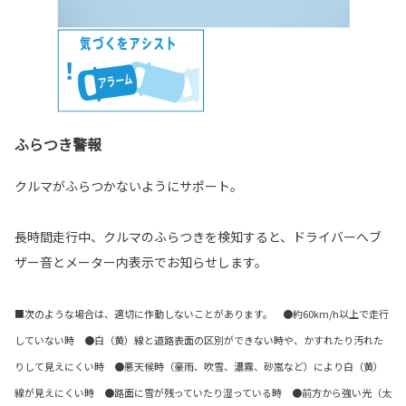
ふらつき警報
クルマがふらつかないようにサポート。
長時間走行中、クルマのふらつきを検知すると、ドライバーへブ
ザー音とメーター内表示でお知らせします。
■次のような場合は、適切に作動しないことがあります。 ●約60km/h以上で走行
していない時 ●白（黄）線と道路表面の区別ができない時や、かすれたり汚れた
りして見えにくい時 ●悪天候時（豪雨、吹雪、濃霧、砂嵐など）により白（黄）
線が見えにくい時 ●路面に雪が残っていたり湿っている時 ●前方から強い光（太