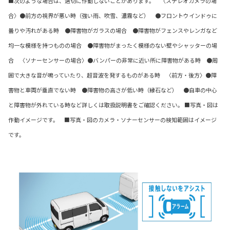
■次のような場合は、適切に作動しないことがあります。 〈ステレオカメラの場
合〉●前方の視界が悪い時（強い雨、吹雪、濃霧など） ●フロントウインドゥに
曇りや汚れがある時 ●障害物がガラスの場合 ●障害物がフェンスやレンガなど
均一な模様を持つものの場合 ●障害物がまったく模様のない壁やシャッターの場
合 〈ソナーセンサーの場合〉●バンパーの非常に近い所に障害物がある時 ●周
囲で大きな音が鳴っていたり、超音波を発するものがある時 〈前方・後方〉●障
害物と車両が垂直でない時 ●障害物の高さが低い時（縁石など） ●自車の中心
と障害物が外れている時など詳しくは取扱説明書をご確認ください。 ■写真・図は
作動イメージです。 ■写真・図のカメラ・ソナーセンサーの検知範囲はイメージ
です。