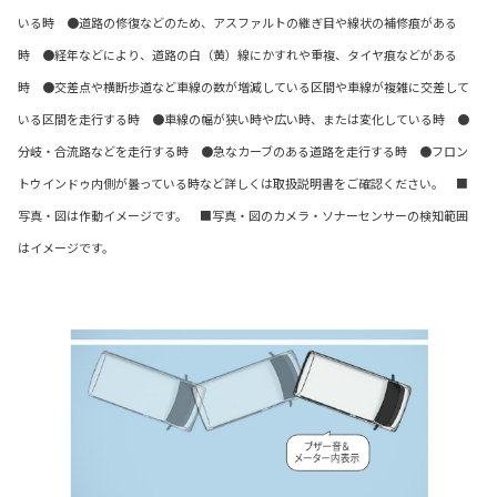
いる時 ●道路の修復などのため、アスファルトの継ぎ目や線状の補修痕がある
時 ●経年などにより、道路の白（黄）線にかすれや重複、タイヤ痕などがある
時 ●交差点や横断歩道など車線の数が増減している区間や車線が複雑に交差して
いる区間を走行する時 ●車線の幅が狭い時や広い時、または変化している時 ●
分岐・合流路などを走行する時 ●急なカーブのある道路を走行する時 ●フロン
トウインドゥ内側が曇っている時など詳しくは取扱説明書をご確認ください。 ■
写真・図は作動イメージです。 ■写真・図のカメラ・ソナーセンサーの検知範囲
はイメージです。