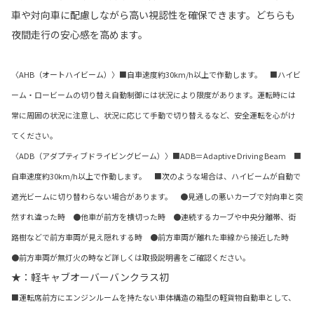
車や対向車に配慮しながら高い視認性を確保できます。どちらも
夜間走行の安心感を高めます。
〈AHB（オートハイビーム）〉■自車速度約30km/h以上で作動します。 ■ハイビ
ーム・ロービームの切り替え自動制御には状況により限度があります。運転時には
常に周囲の状況に注意し、状況に応じて手動で切り替えるなど、安全運転を心がけ
てください。
〈ADB（アダプティブドライビングビーム）〉■ADB＝Adaptive Driving Beam ■
自車速度約30km/h以上で作動します。 ■次のような場合は、ハイビームが自動で
遮光ビームに切り替わらない場合があります。 ●見通しの悪いカーブで対向車と突
然すれ違った時 ●他車が前方を横切った時 ●連続するカーブや中央分離帯、街
路樹などで前方車両が見え隠れする時 ●前方車両が離れた車線から接近した時
●前方車両が無灯火の時など詳しくは取扱説明書をご確認ください。
★：軽キャブオーバーバンクラス初
■運転席前方にエンジンルームを持たない車体構造の箱型の軽貨物自動車として、