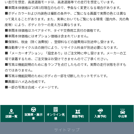
い走行を想定、高速道路モードは、高速道路等での走行を想定しています。
■車両本体価格は’25年3月現在のもので、予告なく変更となる場合があります。
■ボディカラーおよび内装色は撮影の条件や、ご覧になる画面で実際の色とは異な
って見えることがあります。また、実車においてもご覧になる環境（屋内外、光の角
度等）により、ボディカラーの見え方は異なります。
■車両本体価格はスペアタイヤ、タイヤ交換用工具付の価格です。
■車両本体価格にはオプション価格は含まれていません。
■保険料、税金（除く消費税）、登録料などの諸費用は別途申し受けます。
■自動車リサイクル法の施行により、リサイクル料金が別途必要になります。
■「メーカーオプション」「設定あり」はご注文時に申し受けます。メーカーの工
場で装着するため、ご注文後はお受けできませんのでご了承ください。
■写真は機能説明のために各ランプを点灯したものです。実際の走行状態を示すも
のではありません。
■写真は機能説明のためにボディの一部を切断したカットモデルです。
■画面はハメ込み合成です。
■一部の写真は合成・イメージです。
試乗車・展示
オンライン見
店舗一覧
商談予約
入庫予約
中古車
車
積
サイトマップ