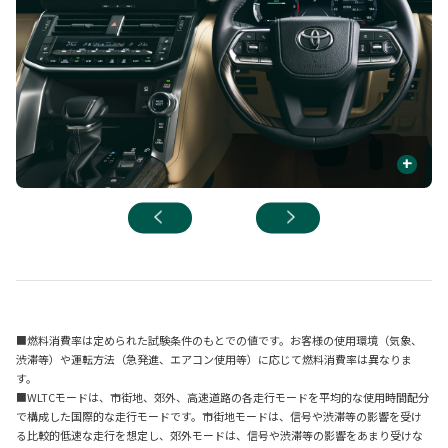
+
■燃料消費率は定められた試験条件のもとでの値です。お客様の使用環境（気象、
渋滞等）や運転方法（急発進、エアコン使用等）に応じて燃料消費率は異なりま
す。
■WLTCモードは、市街地、郊外、高速道路の各走行モードを平均的な使用時間配分
で構成した国際的な走行モードです。市街地モードは、信号や渋滞等の影響を受け
る比較的低速な走行を想定し、郊外モードは、信号や渋滞等の影響をあまり受けな