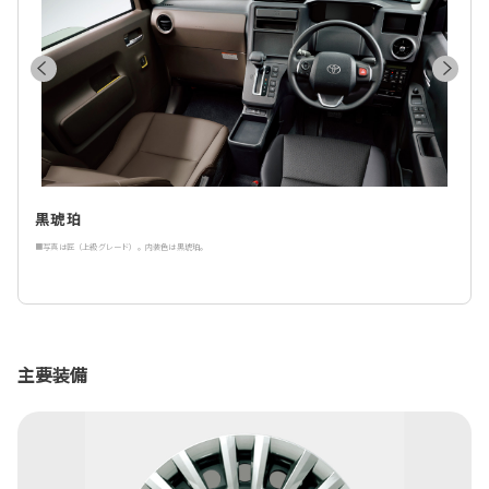
黒琥珀
■写真は匠（上級グレード）。内装色は黒琥珀。
主要装備