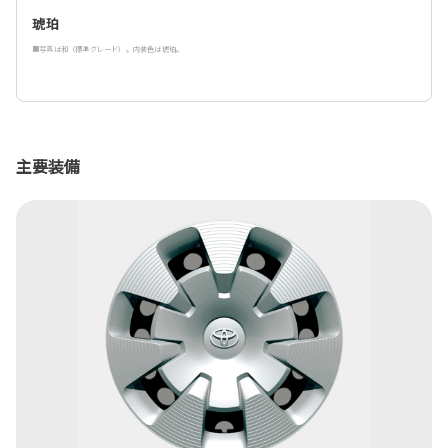
琥珀
■写真は和（標準グレード）。内装色は琥珀。
主要装備