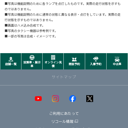
■写真は機能説明のために各ランプを点灯したものです。実際の走行状態を示すも
のではありません。
■写真は機能説明のために通常の状態と異なる表示・点灯をしています。実際の走
行状態を示すものではありません。
■画面はハメ込み合成です。
■写真のタクシー機器は参考例です。
■一部の写真は合成・イメージです。
試乗車・展示
オンライン見
店舗一覧
商談予約
入庫予約
中古車
車
積
サイトマップ
取り扱い車種一覧
即納可能！在庫車一覧
HOT!
ご利用にあたって
オススメ車種TOP3
NEW!
納期情報
リコール情報
ウェルキャブ（福祉車両）