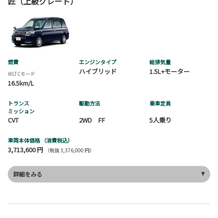
匠（上級グレード）
燃費
エンジンタイプ
総排気量
ハイブリッド
1.5L+モーター
WLTCモード
16.5km/L
トランス
駆動方法
乗車定員
ミッション
CVT
2WD FF
5人乗り
車両本体価格
（消費税込）
3,713,600 円
（税抜 3,376,000 円）
詳細をみる