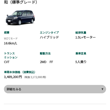
和（標準グレード）
燃費
エンジンタイプ
総排気量
ハイブリッド
1.5L+モーター
WLTCモード
16.6km/L
トランス
駆動方法
乗車定員
ミッション
CVT
2WD FF
5人乗り
車両本体価格
（消費税込）
3,489,200 円
（税抜 3,172,000 円）
詳細をみる