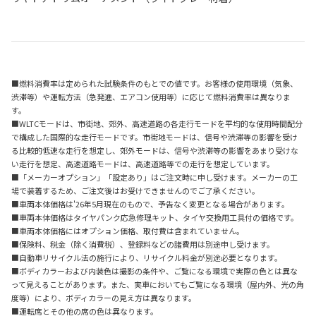
■燃料消費率は定められた試験条件のもとでの値です。お客様の使用環境（気象、
渋滞等）や運転方法（急発進、エアコン使用等）に応じて燃料消費率は異なりま
す。
■WLTCモードは、市街地、郊外、高速道路の各走行モードを平均的な使用時間配分
で構成した国際的な走行モードです。市街地モードは、信号や渋滞等の影響を受け
る比較的低速な走行を想定し、郊外モードは、信号や渋滞等の影響をあまり受けな
い走行を想定、高速道路モードは、高速道路等での走行を想定しています。
■「メーカーオプション」「設定あり」はご注文時に申し受けます。メーカーの工
場で装着するため、ご注文後はお受けできませんのでご了承ください。
■車両本体価格は'26年5月現在のもので、予告なく変更となる場合があります。
■車両本体価格はタイヤパンク応急修理キット、タイヤ交換用工具付の価格です。
■車両本体価格にはオプション価格、取付費は含まれていません。
■保険料、税金（除く消費税）、登録料などの諸費用は別途申し受けます。
■自動車リサイクル法の施行により、リサイクル料金が別途必要となります。
■ボディカラーおよび内装色は撮影の条件や、ご覧になる環境で実際の色とは異な
って見えることがあります。また、実車においてもご覧になる環境（屋内外、光の角
度等）により、ボディカラーの見え方は異なります。
■運転席とその他の席の色は異なります。