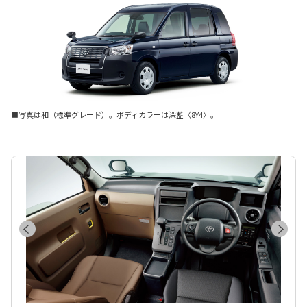
■写真は和（標準グレード）。ボディカラーは深藍〈8Y4〉。