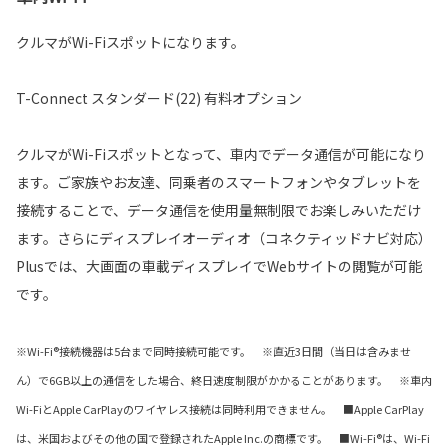
クルマがWi-Fiスポットになります。
T-Connect スタンダード(22) 有料オプション
クルマがWi-Fiスポットとなって、車内でデータ通信が可能になり
ます。ご家族やお友達、同乗者のスマートフォンやタブレットを
接続することで、データ通信を使用量無制限でお楽しみいただけ
ます。さらにディスプレイオーディオ（コネクティッドナビ対応）
Plusでは、大画面の車載ディスプレイでWebサイトの閲覧が可能
です。
※Wi-Fi®接続機器は5台まで同時接続可能です。 ※直近3日間（当日は含みませ
ん）で6GB以上の通信をした場合、終日速度制限がかかることがあります。 ※車内
Wi-FiとApple CarPlayのワイヤレス接続は同時利用できません。 ■Apple CarPlay
は、米国およびその他の国で登録されたApple Inc.の商標です。 ■Wi-Fi®は、Wi-Fi