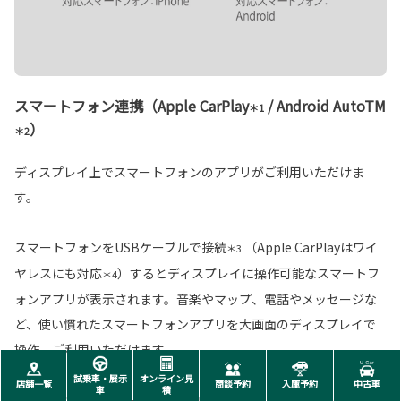
スマートフォン連携（Apple CarPlay
/ Android AutoTM
＊1
）
＊2
ディスプレイ上でスマートフォンのアプリがご利用いただけま
す。
スマートフォンをUSBケーブルで接続
（Apple CarPlayはワイ
＊3
ヤレスにも対応
）するとディスプレイに操作可能なスマートフ
＊4
ォンアプリが表示されます。音楽やマップ、電話やメッセージな
ど、使い慣れたスマートフォンアプリを大画面のディスプレイで
操作、ご利用いただけます。
試乗車・展示
オンライン見
店舗一覧
商談予約
入庫予約
中古車
車
積
＊1. Apple CarPlayをサポートする機種および対応アプリ、接続設定につきまして