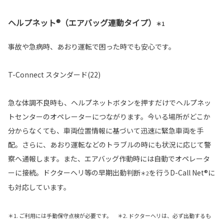
ヘルプネット®（エアバッグ連動タイプ）
＊1
事故や急病時、あおり運転で困った時でも安心です。
T-Connect スタンダード(22)
急な体調不良時も、ヘルプネットボタンを押すだけでヘルプネッ
トセンターのオペレーターにつながります。今いる場所がどこか
分からなくても、車両位置情報に基づいて迅速に緊急車両を手
配。さらに、あおり運転などのトラブルの時にも状況に応じて警
察へ通報します。また、エアバッグ作動時には自動でオペレータ
ーに接続。ドクターヘリ等の早期出動判断
を行うD-Call Net®に
＊2
も対応しています。
＊1. ご利用には手動保守点検が必要です。 ＊2. ドクターヘリは、必ず出動するも